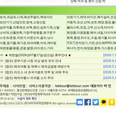
상해 여과 및 분리 산업 박
보석,귀금속,시계,패션주얼리,액세서리
의료기기,제약,바이오,복지실버,건강
보안기기,산업안전,방재,소방산업
자동차,조선,선박,보트,해양,항공,물
섬유직물,의류패션,피혁,원단,섬유기계,신발
플라스틱,포장,고무,신소재,타이어
소비재,선물판촉,가정/주방용품,완구문구
화장품,미용용품,헤어,네일,다이어
스포츠/운동,자전거,아웃도어,골프,낚시
화학,환경,하수도,수질,폐기물,리사
식품,첨가물,육가공,제과제빵,커피,캐터링
IT,ICT,전자전기,가전,반도체/FPD,
애완동물/용품,관광,발명,라이센스,기타
에너지,전지,태양광,풍력,가스원유,
★ 제헌절(2026년07월17일/금요일) 휴무안내 ★
[2026.7.
(참조) 정부기관 사칭 피싱 범죄 유의 안내
[2026.6.
(참조) 해외여행 및 체류시 해외감염병 예방수칙
[2026.5.
(참조) 라오스 내 초국가범죄 연루 및 피해 주의
[2026.5.
(참조) 해외여행시 의약품 소지 주의
[2026.5.
21-000001, 통신판매업신고증: 2021-서울도봉-0074, 국제항공운송협회[IATA].
억원]가입. (주)IEB박람회투어(IEB-TOUR : www.iebtour.com)
우:01414)
사업자 정보 확인
ghtⓒ 2003-2025 (주)아이이비박람회투어 All rights reserved