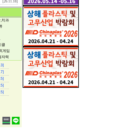
[26.11.18]
,치과
류
트
이클
SW,게임
원자력
13]
17]
15]
15]
15]