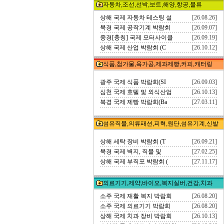
자동차,조선,선박,보트,해양,항공,물류
상해 국제 자동차 테스팅 설
[26.08.26]
북경 국제 공작기계 박람회
[26.09.07]
중경[충칭] 국제 모터사이클
[26.09.19]
상해 국제 산업 박람회 (C
[26.10.12]
식품,첨가물,육가공,제과제빵,커피,캐터링
광주 국제 식품 박람회(SI
[26.09.03]
심천 국제 호텔 및 외식산업
[26.10.13]
북경 국제 제빵 박람회(Ba
[27.03.11]
섬유직물,의류패션,피혁,원단,섬유기계,신발
상해 세탁 장비 박람회 (T
[26.09.21]
북경 국제 벽지, 직물 및
[27.02.25]
상해 국제 부직포 박람회 (
[27.11.17]
의료기기,제약,바이오,복지실버,건강,치과
소주 국제 재활 복지 박람회
[26.08.20]
소주 국제 의료기기 박람회
[26.08.20]
상해 국제 치과 장비 박람회
[26.10.13]