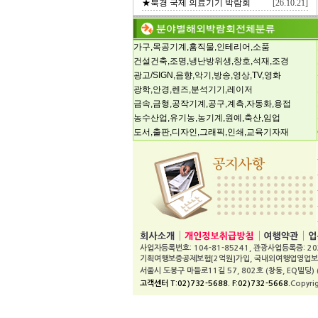
★북경 국제 의료기기 박람회
[26.10.21]
가구,목공기계,홈직물,인테리어,소품
건설건축,조명,냉난방위생,창호,석재,조경
광고/SIGN,음향,악기,방송,영상,TV,영화
광학,안경,렌즈,분석기기,레이저
금속,금형,공작기계,공구,계측,자동화,용접
농수산업,유기농,농기계,원예,축산,임업
도서,출판,디자인,그래픽,인쇄,교육기자재
사업자등록번호: 104-81-85241, 관광사업등록증: 20
기획여행보증공제보험[2억원]가입, 국내외여행업영업보증보험[1
서울시 도봉구 마들로11길 57, 802호 (창동, EQ빌딩) (
고객센터 T:02)732-5688. F:02)732-5668.
Copyri