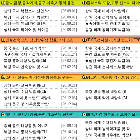
금속,금형,공작기계,공구,계측,자동화,용접
플라스틱,포장,고무,신소재,타이
상해 국제 복합소재 산업 박
[26.09.01]
상해 국제 타이어 박람회 (
북경 국제 공작기계 박람회(
[26.09.07]
상해 국제 접착제 및 밀봉제
상해 국제 튜브[파이프] 박
[26.09.21]
★★상해 국제 인쇄 기술 및
상해 국제 와이어 및 케이블
[26.09.21]
동경 국제 공작기계 박람회(
건설건축,조명,냉난방위생,창호,석재,조경
IT,ICT,전자전기,가전,반도체/FP
중국 불산 타일, 세라믹 박
[26.10.18]
항주 국제 인공지능 박람회(
★★상해 국제 건설기계 박람
[26.11.24]
북경 월드 로봇 박람회(WR
북경 홈퍼니싱 박람회(Chi
[27.02.25]
★심천 국제 광전자 박람회(
북경 국제 건축장식 및 자재
[27.02.25]
심천 국제 전자제조,부품박람
소비재,선물판촉,가정/주방용품,완구문구
광고/SIGN,음향,악기,방송,영상,
상해 유아 교육 박람회(CP
[26.10.21]
상해 국제 수입 박람회(Ch
[26.11.05]
북경 방송 영상 박람회 (B
상해 프라이빗 브랜드 박람회
[26.12.03]
상해 국제 악기 박람회 (M
상해 문구 및 사무용품 박람
[26.12.04]
에너지,전지,태양광,풍력,가스원유,원자력
화학,환경,하수도,수질,폐기물,
북경 국제 수처리 박람회 (
중국 광주 태양광 및 에너지
[26.09.16]
상해 국제 농화학제품 및 작
북경 국제 풍력 박람회(CH
[26.10.14]
상해 국제 폴리우레탄 박람회
상해 전기,전력 박람회(EP
[26.12.03]