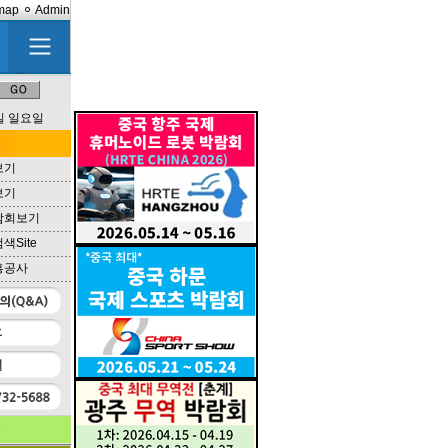
map
Admin
9일 일요일
보기
보기
람회보기
Site
흥공사