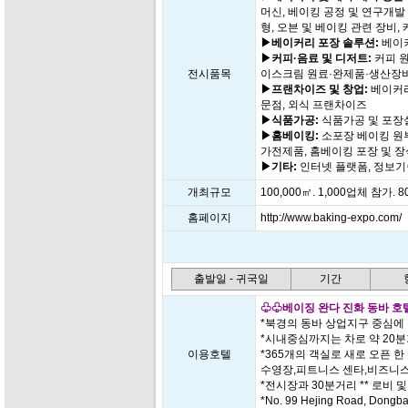
머신, 베이킹 공정 및 연구개발
형, 오븐 및 베이킹 관련 장비,
▶베이커리 포장 솔루션:
베이커
▶커피·음료 및 디저트:
커피 원
전시품목
이스크림 원료·완제품·생산장비
▶프랜차이즈 및 창업:
베이커리
문점, 외식 프랜차이즈
▶식품가공:
식품가공 및 포장설
▶홈베이킹:
소포장 베이킹 원부
가전제품, 홈베이킹 포장 및 
▶기타:
인터넷 플랫폼, 정보기술
개최규모
100,000㎡. 1,000업체 참가. 8
홈페이지
http://www.baking-expo.com/
출발일 - 귀국일
기간
♧♧베이징 완다 진화 동바 호텔(Wan
*북경의 동바 상업지구 중심에
*시내중심까지는 차로 약 20
이용호텔
*365개의 객실로 새로 오픈 
수영장,피트니스 센타,비즈니스
*전시장과 30분거리 ** 로비 및 
*No. 99 Hejing Road, Dongba 