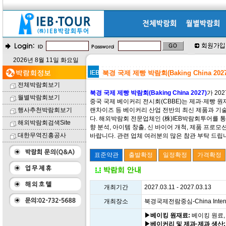
2026년 8월 11일 화요일
북경 국제 제빵 박람회(Baking China 2027
전체박람회보기
북경 국제 제빵 박람회(Baking China 2027)
가 20
월별박람회보기
중국 국제 베이커리 전시회(CBBE)는 제과·제빵 원재
행사추천박람회보기
랜차이즈 등 베이커리 산업 전반의 최신 제품과 기
다. 해외박람회 전문업체인 (株)IEB박람회투어를 
해외박람회검색Site
향 분석, 아이템 창출, 신 바이어 개척, 제품 프
대한무역진흥공사
바랍니다. 관련 업체 여러분의 많은 참관 부탁 드립
개최기간
2027.03.11 - 2027.03.13
개최장소
북경국제전람중심-China Internatio
▶베이킹 원재료:
베이킹 원료,
▶베이커리 및 제과·제과 생산: