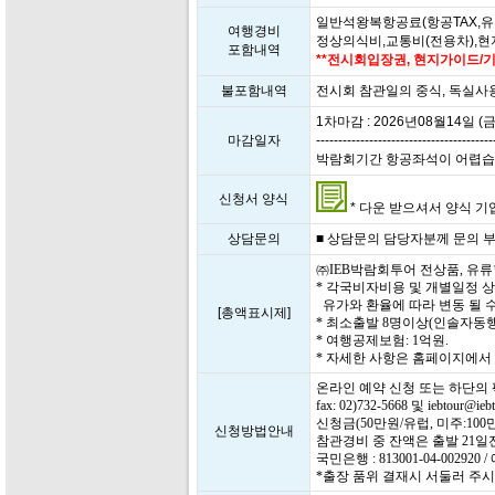
일반석왕복항공료(항공TAX,유
여행경비
정상의식비,교통비(전용차),
포함내역
**전시회입장권, 현지가이드/기
불포함내역
전시회 참관일의 중식, 독실사
1차마감 : 2026년08월14일 (금
마감일자
----------------------------------------
박람회기간 항공좌석이 어렵습니다.
신청서 양식
* 다운 받으셔서 양식 기입 
상담문의
■ 상담문의 담당자분께 문의 부탁드
㈜IEB박람회투어 전상품, 유
* 각국비자비용 및 개별일정 
유가와 환율에 따라 변동 될 수
[총액표시제]
* 최소출발 8명이상(인솔자동행
* 여행공제보험: 1억원.
* 자세한 사항은 홈페이지에
온라인 예약 신청 또는 하단의
fax: 02)732-5668 및 iebtour
신청금(50만원/유럽, 미주:1
신청방법안내
참관경비 중 잔액은 출발 21
국민은행 : 813001-04-0029
*출장 품위 결재시 서둘러 주시