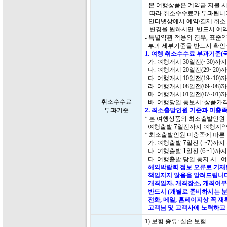
- 본 여행상품은 계약금 지불
따라 취소수수료가 부과됩니
- 인터넷상에서 예약/결제 취
변경을 원하시면 반드시 예약
- 특별약관 적용의 경우, 표
부과 세부기준을 반드시 확인
1. 여행 취소수수료 부과기준(
가. 여행개시 30일전(~30)까
나. 여행개시 20일전(29~20)
다. 여행개시 10일전(19~10)
라. 여행개시 08일전(09~08)
마. 여행개시 01일전(07~01)
취소수수료
바. 여행당일 통보시: 상품가격
부과기준
2. 최소출발인원 기준과 미충족
* 본 여행상품의 최소출발인원
여행출발 7일전까지 여행계약
* 최소출발인원 미충족에 따른
가. 여행출발 7일전 ( ~7)까지
나. 여행출발 1일전 (6~1)까
다. 여행출발 당일 통지 시 : 
해외박람회 정보 오류로 기재된
책임지지 않음을 알려드립니다
개최일자, 개최장소, 개최여부
반드시 (개별로 준비하시는 분
전화, 메일, 홈페이지상 꼭 
고객님 및 고객사에 노력하고 
1) 보험 종류: 실손 보험