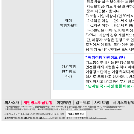
의료비를 실손 보상하는 보험에
지급보험금(의료비)을 초과하
중복 지급불가합니다.
2) 보험 가입 대상자 (만 99
해외
가.1억원 이상 : 만14세 이상 
여행자보험
나.2억원 이하 : 만14세 미만
다.5천만원 이하: 만80세 이상 
3) 99세 이상의 경우 개별적
단, 여행자 보험은 질병으로 인
조건에서 예외됨, 또한 여권,항
용 제외 됩니다.휴대품 도난시
* 해외여행 안전정보 안내
외교통상부에서는 [여행경보제
해외여행
안전한 해외여행을 위하여 이에
안전정보
여행경보단계는 여행유의/자제/
안내
상시로 조정하고 있사오니, 반
확인하시고 [외교통상부의 권고
* 단계별 국가지정 현황 바로
사업자등록번호: 104-81-85241, 관광사업등록증: 2021-000001, 통신판매업신고증: 2021-서울도봉-0074, 국제항공운송협회[IATA].
기획여행보증공제보험[2억원]가입, 국내외여행업영업보증보험[1억원]가입. (주)IEB박람회투어(IEB-TOUR : www.iebtour.com)
서울시 도봉구 마들로11길 57, 802호 (창동, EQ빌딩) (우:01414).
사업자 정보 확인
고객센터 T:02)732-5688. F:02)732-5668.
Copyrightⓒ 2003-2025 (주)아이이비박람회투어. All rights reserved.