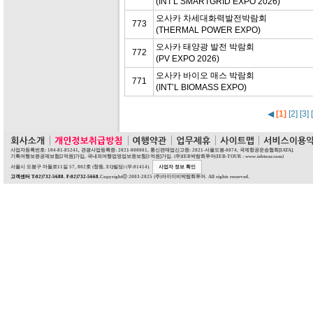
(INT'L SMARTGRID EXPO 2026)
오사카 차세대화력발전박람회
773
(THERMAL POWER EXPO)
오사카 태양광 발전 박람회
772
(PV EXPO 2026)
오사카 바이오 매스 박람회
771
(INT’L BIOMASS EXPO)
◀
[1]
[2]
[3]
사업자등록번호: 104-81-85241, 관광사업등록증: 2021-000001, 통신판매업신고증: 2021-서울도봉-0074, 국제항공운송협회[IATA].
기획여행보증공제보험[2억원]가입, 국내외여행업영업보증보험[1억원]가입. (주)IEB박람회투어(IEB-TOUR : www.iebtour.com)
서울시 도봉구 마들로11길 57, 802호 (창동, EQ빌딩) (우:01414).
사업자 정보 확인
고객센터 T:02)732-5688. F:02)732-5668.
Copyrightⓒ 2003-2025 (주)아이이비박람회투어. All rights reserved.