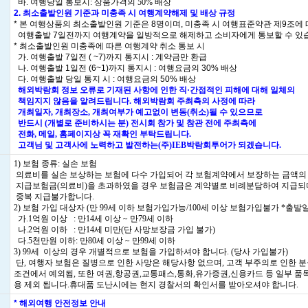
바. 여행당일 통보시: 상품가격의 50% 배상
2. 최소출발인원 기준과 미충족 시 여행계약해제 및 배상 규정
* 본 여행상품의 최소출발인원 기준은 8명이며, 미충족 시 여행표준약관 제9조에
여행출발 7일전까지 여행계약을 일방적으로 해제하고 소비자에게 통보할 수 있
* 최소출발인원 미충족에 따른 여행계약 취소 통보 시
가. 여행출발 7일전 ( ~7)까지 통지시 : 계약금만 환급
나. 여행출발 1일전 (6~1)까지 통지시 : 여행요금의 30% 배상
다. 여행출발 당일 통지 시 : 여행요금의 50% 배상
해외박람회 정보 오류로 기재된 사항에 인한 직·간접적인 피해에 대해 일체의
책임지지 않음을 알려드립니다. 해외박람회 주최측의 사정에 따라
개최일자, 개최장소, 개최여부가 예고없이 변동(취소)될 수 있으므로
반드시 (개별로 준비하시는 분) 전시회 참가 및 참관 전에 주최측에
전화, 메일, 홈페이지상 꼭 재확인 부탁드립니다.
고객님 및 고객사에 노력하고 발전하는(주)IEB박람회투어가 되겠습니다.
1) 보험 종류: 실손 보험
의료비를 실손 보상하는 보험에 다수 가입되어 각 보험계약에서 보장하는 금액의
지급보험금(의료비)을 초과하였을 경우 보험금은 계약별로 비례분담하여 지급되
중복 지급불가합니다.
2) 보험 가입 대상자 (만 99세 이하 보험가입가능/100세 이상 보험가입불가 *출발일
가.1억원 이상 : 만14세 이상 ~ 만79세 이하
나.2억원 이하 : 만14세 미만(단 사망보장금 가입 불가)
다.5천만원 이하: 만80세 이상 ~ 만99세 이하
3) 99세 이상의 경우 개별적으로 보험을 가입하셔야 합니다. (당사 가입불가)
단, 여행자 보험은 질병으로 인한 사망은 해당사항 없으며, 고객 부주의로 인한 분
조건에서 예외됨, 또한 여권,항공권,교통패스,통화,유가증권,신용카드 등 일부 품
용 제외 됩니다.휴대품 도난시에는 현지 경찰서의 확인서를 받아오셔야 합니다.
* 해외여행 안전정보 안내