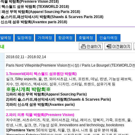
직물 박람회(Premiere Vision 2018)
리 텍스월드 섬유 박람회 (TEXWORLD 2018)
 패션 무역 박람회(Apparel Sourcing Paris 2018)
 숄,스카프,패션악세사리 박람회(Shawls & Scarves Paris 2018)
 신소재 섬유 박람회(Avantex paris 2018)
2018.02.11 - 2018.02.14
Paris Nord Villepinte(Premiere Vision전시장) / Paris Le Bourget (TEXWORL
1.Texworld(파리 텍스월드 섬유원단 박람회)
실크, Silky aspects, 울, 면, 와이셔츠감, 니트, 프린트, 데님, 린넨, 기능성 패브릭,
자수, 얀, 레이스, 엑세서리, 섬유, 디자인, 스타일, 트랜드, 섬유기계 등
※동시개최 박람회※
1)파리 패션 무역 박람회(Apparel Sourcing Paris)
2)파리 숄,스카프,패션악세사리 박람회(Shawls & Scarves Paris)
3)파리 신소재 섬유 박람회(Avantex paris)
-------------------------------------------------------------
2.파리 의류 직물 박람회(Premiere Vision)
자수리본, 셔츠슈미즈, 직포, 와이셔츠감, 데님, 레이스, 양복지, 가죽, 프린트, 울,
린넨, 니트, 실크, 면, 기능성 섬유, Innovations and technology, bookstores
1)Premiere Yarn:
50개의 업체, 직물, 얀, 원사, 니트 등 섬유 분야 제품.