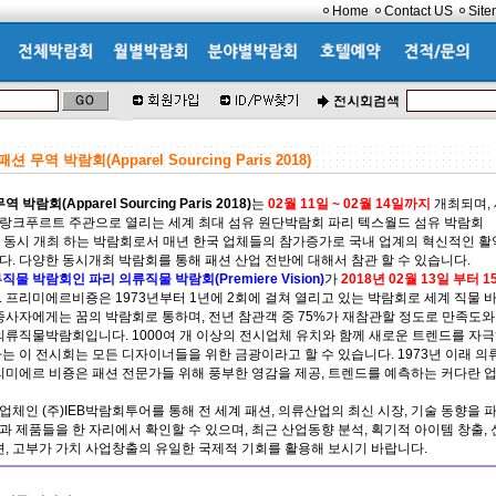
Home
Contact US
Sit
 무역 박람회(Apparel Sourcing Paris 2018)
박람회(Apparel Sourcing Paris 2018)
는
02월 11일 ~ 02월 14일까지
개최되며, 
랑크푸르트 주관으로 열리는 세계 최대 섬유 원단박람회 파리 텍스월드 섬유 박람회
)와 동시 개최 하는 박람회로서 매년 한국 업체들의 참가증가로 국내 업계의 혁신적인 
. 다양한 동시개최 박람회를 통해 패션 산업 전반에 대해서 참관 할 수 있습니다.
물 박람회인 파리 의류직물 박람회(Premiere Vision)
가
2018년 02월 13일 부터 
 프리미에르비죵은 1973년부터 1년에 2회에 걸쳐 열리고 있는 박람회로 세계 직물 
종사자에게는 꿈의 박람회로 통하며, 전년 참관객 중 75%가 재참관할 정도로 만족도
의류직물박람회입니다. 1000여 개 이상의 전시업체 유치와 함께 새로운 트렌드를 자극
는 이 전시회는 모든 디자이너들을 위한 금광이라고 할 수 있습니다. 1973년 이래 의
리미에르 비죵은 패션 전문가들 위해 풍부한 영감을 제공, 트렌드를 예측하는 커다란 
체인 (주)IEB박람회투어를 통해 전 세계 패션, 의류산업의 최신 시장, 기술 동향을 파
 제품들을 한 자리에서 확인할 수 있으며, 최근 산업동향 분석, 획기적 아이템 창출, 
션, 고부가 가치 사업창출의 유일한 국제적 기회를 활용해 보시기 바랍니다.