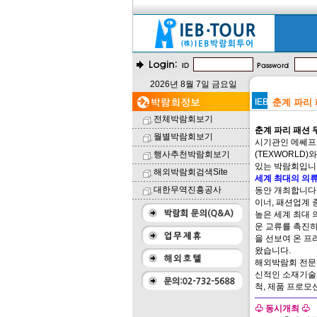
2026년 8월 7일 금요일
춘계 파리 패션
전체박람회보기
춘계 파리 패션 무역 
월별박람회보기
시기관인 메쎄프
행사추천박람회보기
(TEXWORLD
있는 박람회입니다
해외박람회검색Site
세계 최대의 의류직
대한무역진흥공사
동안 개최합니다.
이너, 패션업계 
높은 세계 최대 
운 교류를 촉진하
을 선보여 온 프
왔습니다.
해외박람회 전문업
신적인 소재기술과
척, 제품 프로모
♧ 동시개최 ♧