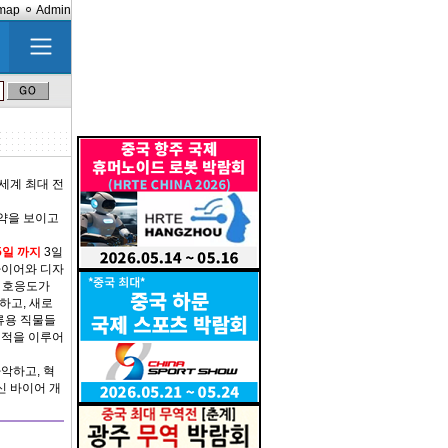
emap
Admin
세계 최대 전
활약을 보이고
15일 까지
3일
바이어와 디자
와 호응도가
하고, 새로
류용 직물들
업적을 이루어
악하고, 혁
신 바이어 개