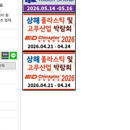
품.
.
리 등.
조 업체,
예약
.