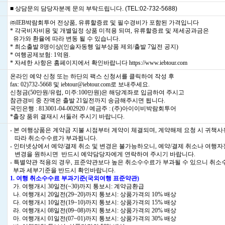
■ 상담문의 담당자분께 문의 부탁드립니다. (TEL:02-732-5688)
㈜IEB박람회투어 전상품, 유류할증료 및 필수경비가 포함된 가격입니다
* 각국비자비용 및 개별일정 상품 미적용 되며, 유류할증료 및 제세공과금은
유가와 환율에 따라 변동 될 수 있습니다.
* 최소출발 8명이상(인솔자동행 일부상품 제외/출발 7일전 공지)
* 여행공제보험: 1억원.
* 자세한 사항은 홈페이지에서 확인바랍니다
https://www.iebtour.com
온라인 예약 신청 또는 하단의 팩스 신청서를 클릭하여 작성 후
fax: 02)732-5668 및 iebtour@iebtour.com로 보내주세요.
신청금(50만원/유럽, 미주:100만원)은 해당계좌로 입금하여 주시고
참관경비 중 잔액은 출발 21일전까지 송금해주시면 됩니다.
국민은행 : 813001-04-002920 / 예금주 : (주)아이이비박람회투어
*출장 품위 결재시 서둘러 주시기 바랍니다.
- 본 여행상품은 계약금 지불 시점부터 계약이 체결되며, 계약해제 요청 시 귀책
따라 취소수수료가 부과됩니다.
- 인터넷상에서 예약/결제 취소 및 변경은 불가능하오니, 예약/결제 취소나 여행
변경을 원하시면 반드시 예약담당자에게 연락하여 주시기 바랍니다.
- 특별약관 적용의 경우, 표준약관보다 높은 취소수수료가 부과될 수 있으니 취소
부과 세부기준을 반드시 확인바랍니다.
1. 여행 취소수수료 부과기준(국외여행 표준약관)
가. 여행개시 30일전(~30)까지 통보시: 계약금환급
나. 여행개시 20일전(29~20)까지 통보시: 상품가격의 10% 배상
다. 여행개시 10일전(19~10)까지 통보시: 상품가격의 15% 배상
라. 여행개시 08일전(09~08)까지 통보시: 상품가격의 20% 배상
마. 여행개시 01일전(07~01)까지 통보시: 상품가격의 30% 배상