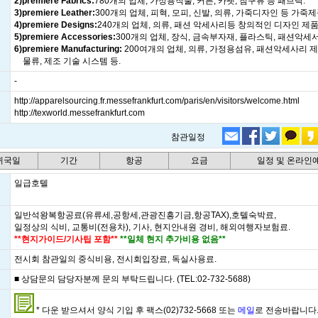
2)premiere Fabrics:
780개의 업체, 가정용직물, 커튼, 카펫, 침구류 등 패브릭.
3)premiere Leather:
300개의 업체, 피혁, 모피, 신발, 의류, 가죽디자인 등 가죽제
4)premiere Designs:
240개의 업체, 의류, 패션 악세사리등 창의적인 디자인 제품
5)premiere Accessories:
300개의 업체, 장식, 금속부자재, 플라스틱, 패션악세서
6)premiere Manufacturing:
200여개의 업체, 의류, 가정용섬유, 패션악세사리 제
물류, 제조 기술 시스템 등.
-
http://apparelsourcing.fr.messefrankfurt.com/paris/en/visitors/welcome.html
http://texworld.messefrankfurt.com
참관일정
 귀국일
기간
항공
요금
일정 및 온라인
일급호텔
일반석왕복항공료(유류세,공항세,관광진흥기금,항공TAX),호텔숙박료,
일정상의 식비, 교통비(전용차), 기사, 현지안내원 경비, 해외여행자보험료.
**현지가이드/기사팁 포함**
**일체 현지 추가비용 없음**
전시회 참관일의 중식비용, 전시회입장료, 독실사용료.
■ 상담문의 담당자분께 문의 부탁드립니다. (TEL:02-732-5688)
* 다운 받으셔서 양식 기입 후 팩스(02)732-5668 또는
메일
로 전송바랍니다