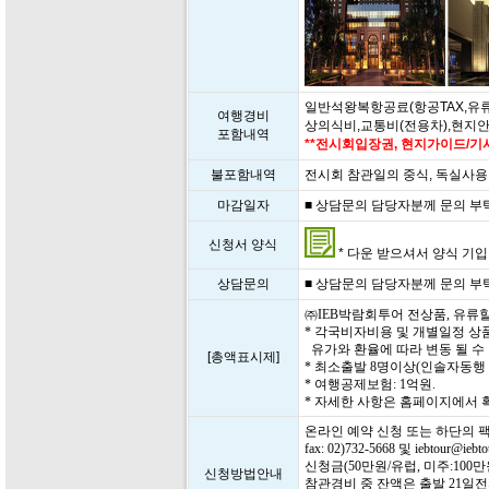
일반석왕복항공료(항공TAX,유류
여행경비
상의식비,교통비(전용차),현지
포함내역
**전시회입장권, 현지가이드/기사
불포함내역
전시회 참관일의 중식, 독실사용
마감일자
■ 상담문의 담당자분께 문의 부탁드립
신청서 양식
* 다운 받으셔서 양식 기입 후
상담문의
■ 상담문의 담당자분께 문의 부탁드립
㈜IEB박람회투어 전상품, 유류
* 각국비자비용 및 개별일정 상
유가와 환율에 따라 변동 될 수
[총액표시제]
* 최소출발 8명이상(인솔자동행
* 여행공제보험: 1억원.
* 자세한 사항은 홈페이지에서
온라인 예약 신청 또는 하단의 
fax: 02)732-5668 및 iebtour@i
신청금(50만원/유럽, 미주:10
신청방법안내
참관경비 중 잔액은 출발 21일