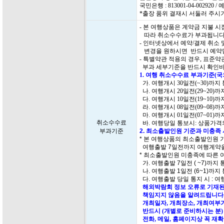
국민은행 : 813001-04-00292
*출장 품위 결재시 서둘러 주시
- 본 여행상품은 계약금 지불 
따라 취소수수료가 부과됩니다
- 인터넷상에서 예약/결제 취소
변경을 원하시면 반드시 예약담
- 특별약관 적용의 경우, 표준
부과 세부기준을 반드시 확인바
1. 여행 취소수수료 부과기준(
가. 여행개시 30일전(~30)까지
나. 여행개시 20일전(29~20)
다. 여행개시 10일전(19~10)
라. 여행개시 08일전(09~08)
마. 여행개시 01일전(07~01)
취소수수료
바. 여행당일 통보시: 상품가격의
부과기준
2. 최소출발인원 기준과 미충족
* 본 여행상품의 최소출발인원 
여행출발 7일전까지 여행계약을
* 최소출발인원 미충족에 따른 
가. 여행출발 7일전 ( ~7)까지
나. 여행출발 1일전 (6~1)까지
다. 여행출발 당일 통지 시 : 여
해외박람회 정보 오류로 기재된
책임지지 않음을 알려드립니다.
개최일자, 개최장소, 개최여부가
반드시 (개별로 준비하시는 분)
전화, 메일, 홈페이지상 꼭 재