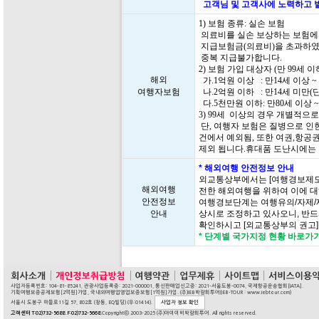
고객님 및 고객사에 노력하고 
1) 보험 종류: 실손 보험
의료비를 실손 보상하는 보험에
지급보험금(의료비)을 초과하였
중복 지급불가합니다.
2) 보험 가입 대상자 (만 99세
해외
가.1억원 이상 : 만14세 이상 ~
여행자보험
나.2억원 이하 : 만14세 미만(
다.5천만원 이하: 만80세 이상 ~
3) 99세 이상의 경우 개별적으
단, 여행자 보험은 질병으로 인한
건에서 예외됨, 또한 여권,항공
제외 됩니다.휴대품 도난시에는
* 해외여행 안전정보 안내
외교통상부에서는 [여행경보제도
해외여행
전한 해외여행을 위하여 이에 대
안전정보
여행경보단계는 여행유의/자제/
안내
상시로 조정하고 있사오니, 반드
확인하시고 [외교통상부의 권고
* 단계별 국가지정 현황 바로가
사업자등록번호: 104-81-85241, 관광사업등록증: 2021-000001, 통신판매업신고증: 2021-서울도봉-0074, 국제항공운송협회[IATA].
기획여행보증공제보험[2억원]가입, 국내외여행업영업보증보험[1억원]가입. (주)IEB박람회투어(IEB-TOUR : www.iebtour.com)
서울시 도봉구 마들로11길 57, 802호 (창동, EQ빌딩) (우:01414).
사업자 정보 확인
고객센터 T:02)732-5688. F:02)732-5668.
Copyrightⓒ 2003-2025 (주)아이이비박람회투어. All rights reserved.