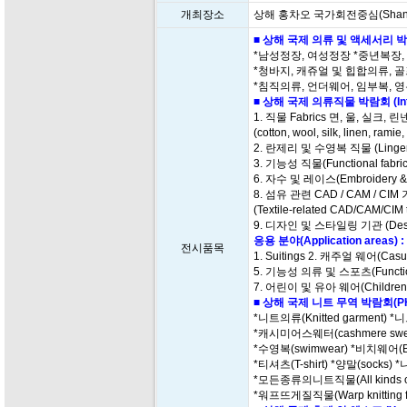
개최장소
상해 홍차오 국가회전중심(Shanghai Na
■ 상해 국제 의류 및 액세서리 박
*남성정장, 여성정장 *중년복장
*청바지, 캐쥬얼 및 힙합의류, 골
*침직의류, 언더웨어, 임부복, 영
■ 상해 국제 의류직물 박람회 (Interte
1. 직물 Fabrics 면, 울, 실크, 
(cotton, wool, silk, linen, rami
2. 란제리 및 수영복 직물 (Lingerie
3. 기능성 직물(Functional fabrics
6. 자수 및 레이스(Embroidery & 
8. 섬유 관련 CAD / CAM / CIM
(Textile-related CAD/CAM/CIM 
9. 디자인 및 스타일링 기관 (Design 
응용 분야(Application areas) :
전시품목
1. Suitings 2. 캐주얼 웨어(Casu
5. 기능성 의류 및 스포츠(Functional
7. 어린이 및 유아 웨어(Children & 
■ 상해 국제 니트 무역 박람회(PH 
*니트의류(Knitted garment) *니
*캐시미어스웨터(cashmere sweat
*수영복(swimwear) *비치웨어(Be
*티셔츠(T-shirt) *양말(socks) *
*모든종류의니트직물(All kinds of k
*워프뜨게질직물(Warp knitting fa