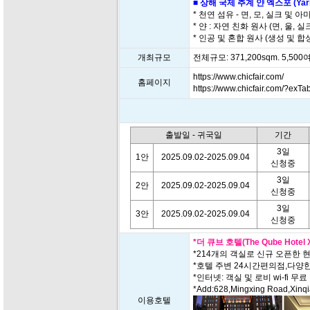
■ 상해 국제 추계 얀 엑스포 (Yarn
* 천연 섬유 - 면, 모, 실크 및 
* 얀 : 자연 친화 원사 (면, 울, 실
* 인공 및 혼합 원사 (생성 및 합성
개최규모
전체규모: 371,200sqm. 5,50
https://www.chicfair.com/
홈페이지
https://www.chicfair.com/?exT
출발일 - 귀국일
기간
3일
1안
2025.09.02-2025.09.04
신청중
3일
2안
2025.09.02-2025.09.04
신청중
3일
3안
2025.09.02-2025.09.04
신청중
*더 큐브 호텔(The Qube Hotel X
*214개의 객실로 신규 오픈한
*호텔 주변 24시간편의점,다양
*인터넷: 객실 및 로비 wi-fi 무료
*Add:628,Mingxing Road,Xinqia
이용호텔