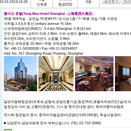
10.24-2019.10.26
0원
신청중
항공(OZ)
통마오 호텔(Tong Mao Hotel Shanghai -上海通茂大酒店）
36층 309객실 - 금연실 /무료WI-FI / 조식당 1층 / 7~36층 객실 / 5층 수영장
지하철 2,4,6,9 호선 century avenue 역 1km
신국제박람회장(SNIEC) : 5.4 km /Shanghai 수족관1 km
인민 광장3 km, 상하이 타워 2.9km, 수퍼 브랜드 몰4km, 예원4.8km, 패브릭 마켓4.
와이탄5.2km, 쓰리온더번드 쇼핑몰, 5.9km
훙차오 국제공항 20.4km / 푸동 국제공항 38.2km
Tel: +86-21-58300000 / Fax:+86-21-58354007
Add: No. 357 Shongling Road, Pudong, Shanghai
일반석왕복항공료(유류세,공항세,관광진흥기금,항공TAX),호텔숙박료(2인1실/조식
일정상의 식비 및 교통비(전용차), 기사 및 현지안내원 경비, 해외여행자보험료.
전시회 참관일의 중식, 중국비자발급경비(관광단수65,000원), 독실사용경비.
■ 상담문의 담당자분께 문의 부탁드립니다. (TEL:02-732-5688)