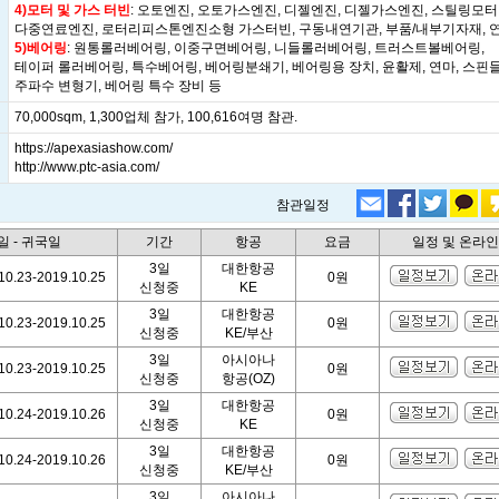
4)모터 및 가스 터빈
: 오토엔진, 오토가스엔진, 디젤엔진, 디젤가스엔진, 스틸링모터
다중연료엔진, 로터리피스톤엔진소형 가스터빈, 구동내연기관, 부품/내부기자재, 
5)베어링
: 원통롤러베어링, 이중구면베어링, 니들롤러베어링, 트러스트볼베어링,
테이퍼 롤러베어링, 특수베어링, 베어링분쇄기, 베어링용 장치, 윤활제, 연마, 스핀들
주파수 변형기, 베어링 특수 장비 등
70,000sqm, 1,300업체 참가, 100,616여명 참관.
https://apexasiashow.com/
http://www.ptc-asia.com/
참관일정
일 - 귀국일
기간
항공
요금
일정 및 온라
3일
대한항공
10.23-2019.10.25
0원
신청중
KE
3일
대한항공
10.23-2019.10.25
0원
신청중
KE/부산
3일
아시아나
10.23-2019.10.25
0원
신청중
항공(OZ)
3일
대한항공
10.24-2019.10.26
0원
신청중
KE
3일
대한항공
10.24-2019.10.26
0원
신청중
KE/부산
3일
아시아나