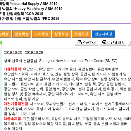
회 *Industrial Supply ASIA 2019
박람회 *Heavy Machinery ASIA 2019
유통 산업박람회 *CCA 2019
 가공 및 산업 부품 박람회 *FBC 2019
2019.10.23 - 2019.10.26
상해 신국제 전람중심- Shanghai New International Expo Centre(SNIEC)
1)유체동력
: 유압모터, 유압 변속 드라이브 유닛, 유압실린더, 유압제어밸브,
유압압력스위치, 파이프, 호스 및 연결, 씰링 장치, 공압 관련 기자재. 어셈블리 및
유압 시스템, 수압 시험 굴착기, 수압 어셈블리, 특수 유압 장비, 씰링 장치 및 보조장
열 교환기, 유압기어 펌프, 유압 기어 모터, 제어밸브, 전원 책, 공압, 공압 실린더,
공압 모터, 공압 작업 단위, 공압 밸브, 공압 장비, 전체 공압 제어, 압축 공기, 회전 씰
씰링 장치 및 공압 액세서리, 공압 액추에이어 드라이브, 흑연 시트, 밀봉 재료,
테스트 설비, 씰링 기술
2)전기동력전달
: 서보모터, 주파수변환기, 전기 모터 및 드라이브, 전기구동제어시
전자기 장비, 기자재, 유성 기어 감속기, 고조파 전송 감속기, 전기 드라이브 감속기,
웜 감속기, 기계 기어
3)금속제품
: 표준 볼트와 너트, 고강도 볼트와 너트, 고정밀 볼트와 너트, 나사, 스
볼트와 너트, 강철 플라스틱 복합 재료 등, 금속 분말, 부품, 금속 분말 소결체 필터,
소결 마찰재