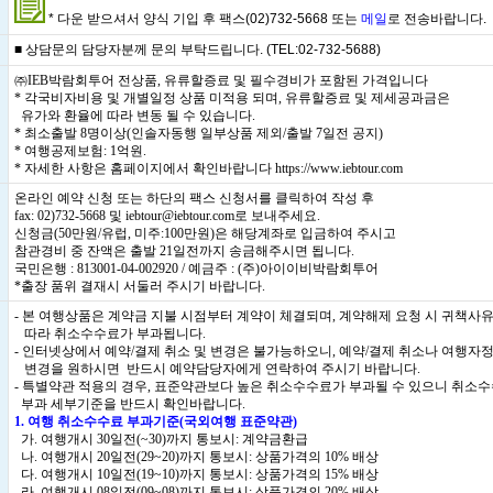
* 다운 받으셔서 양식 기입 후 팩스(02)732-5668 또는
메일
로 전송바랍니다.
■ 상담문의 담당자분께 문의 부탁드립니다. (TEL:02-732-5688)
㈜IEB박람회투어 전상품, 유류할증료 및 필수경비가 포함된 가격입니다
* 각국비자비용 및 개별일정 상품 미적용 되며, 유류할증료 및 제세공과금은
유가와 환율에 따라 변동 될 수 있습니다.
* 최소출발 8명이상(인솔자동행 일부상품 제외/출발 7일전 공지)
* 여행공제보험: 1억원.
* 자세한 사항은 홈페이지에서 확인바랍니다
https://www.iebtour.com
온라인 예약 신청 또는 하단의 팩스 신청서를 클릭하여 작성 후
fax: 02)732-5668 및 iebtour@iebtour.com로 보내주세요.
신청금(50만원/유럽, 미주:100만원)은 해당계좌로 입금하여 주시고
참관경비 중 잔액은 출발 21일전까지 송금해주시면 됩니다.
국민은행 : 813001-04-002920 / 예금주 : (주)아이이비박람회투어
*출장 품위 결재시 서둘러 주시기 바랍니다.
- 본 여행상품은 계약금 지불 시점부터 계약이 체결되며, 계약해제 요청 시 귀책사
따라 취소수수료가 부과됩니다.
- 인터넷상에서 예약/결제 취소 및 변경은 불가능하오니, 예약/결제 취소나 여행자
변경을 원하시면 반드시 예약담당자에게 연락하여 주시기 바랍니다.
- 특별약관 적용의 경우, 표준약관보다 높은 취소수수료가 부과될 수 있으니 취소
부과 세부기준을 반드시 확인바랍니다.
1. 여행 취소수수료 부과기준(국외여행 표준약관)
가. 여행개시 30일전(~30)까지 통보시: 계약금환급
나. 여행개시 20일전(29~20)까지 통보시: 상품가격의 10% 배상
다. 여행개시 10일전(19~10)까지 통보시: 상품가격의 15% 배상
라. 여행개시 08일전(09~08)까지 통보시: 상품가격의 20% 배상