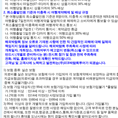
마. 여행개시 01일전(07~01)까지 통보시: 상품가격의 30% 배상
바. 여행당일 통보시: 상품가격의 50% 배상
2. 최소출발인원 기준과 미충족 시 여행계약해제 및 배상 규정
* 본 여행상품의 최소출발인원 기준은 8명이며, 미충족 시 여행표준약관 제9조에 
여행출발 7일전까지 여행계약을 일방적으로 해제하고 소비자에게 통보할 수 있습
* 최소출발인원 미충족에 따른 여행계약 취소 통보 시
가. 여행출발 7일전 ( ~7)까지 통지시 : 계약금만 환급
나. 여행출발 1일전 (6~1)까지 통지시 : 여행요금의 30% 배상
다. 여행출발 당일 통지 시 : 여행요금의 50% 배상
해외박람회 정보 오류로 기재된 사항에 인한 직·간접적인 피해에 대해 일체의
책임지지 않음을 알려드립니다. 해외박람회 주최측의 사정에 따라
개최일자, 개최장소, 개최여부가 예고없이 변동(취소)될 수 있으므로
반드시 (개별로 준비하시는 분) 전시회 참가 및 참관 전에 주최측에
전화, 메일, 홈페이지상 꼭 재확인 부탁드립니다.
고객님 및 고객사에 노력하고 발전하는(주)IEB박람회투어가 되겠습니다.
1) 보험 종류: 실손 보험
의료비를 실손 보상하는 보험에 다수 가입되어 각 보험계약에서 보장하는 금액의 
지급보험금(의료비)을 초과하였을 경우 보험금은 계약별로 비례분담하여 지급되며
중복 지급불가합니다.
2) 보험 가입 대상자 (만 99세 이하 보험가입가능/100세 이상 보험가입불가 *출발일
가.1억원 이상 : 만14세 이상 ~ 만79세 이하
나.2억원 이하 : 만14세 미만(단 사망보장금 가입 불가)
다.5천만원 이하: 만80세 이상 ~ 만99세 이하
3) 99세 이상의 경우 개별적으로 보험을 가입하셔야 합니다. (당사 가입불가)
단, 여행자 보험은 질병으로 인한 사망은 해당사항 없으며, 고객 부주의로 인한 분실
건에서 예외됨, 또한 여권,항공권,교통패스,통화,유가증권,신용카드 등 일부 품목은
제외 됩니다.휴대품 도난시에는 현지 경찰서의 확인서를 받아오셔야 합니다.