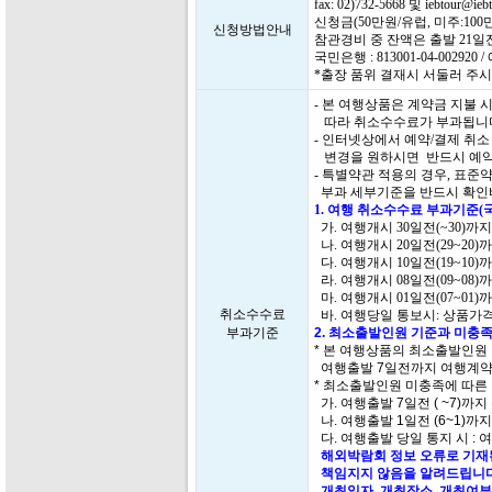
fax: 02)732-5668 및 iebtour
신청금(50만원/유럽, 미주:1
신청방법안내
참관경비 중 잔액은 출발 21
국민은행 : 813001-04-0029
*출장 품위 결재시 서둘러 주시
- 본 여행상품은 계약금 지불
따라 취소수수료가 부과됩니
- 인터넷상에서 예약/결제 취
변경을 원하시면 반드시 예약
- 특별약관 적용의 경우, 표
부과 세부기준을 반드시 확인
1. 여행 취소수수료 부과기준(
가. 여행개시 30일전(~30)까
나. 여행개시 20일전(29~20)
다. 여행개시 10일전(19~10)
라. 여행개시 08일전(09~08)
마. 여행개시 01일전(07~01)
취소수수료
바. 여행당일 통보시: 상품가격
부과기준
2. 최소출발인원 기준과 미충족
* 본 여행상품의 최소출발인원
여행출발 7일전까지 여행계약
* 최소출발인원 미충족에 따른
가. 여행출발 7일전 ( ~7)까지
나. 여행출발 1일전 (6~1)까
다. 여행출발 당일 통지 시 : 
해외박람회 정보 오류로 기재된
책임지지 않음을 알려드립니다
개최일자, 개최장소, 개최여부