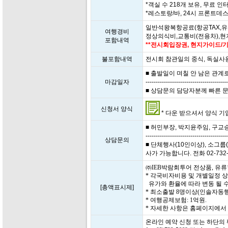
*객실 수 218개 보유, 무료 인터
*레스토랑/바, 24시 프론트데
일반석왕복항공료(항공TAX,유
여행경비
정상의식비,교통비(전용차),
포함내역
**전시회입장권, 현지가이드/기
불포함내역
전시회 참관일의 중식, 독실사
■ 출발일이 며칠 안 남은 관계
마감일자
----------------------------------------
■ 상담문의 담당자분께 빠른 문의 
신청서 양식
* 다운 받으셔서 양식 기입 
■ 허민부장, 박지윤주임, 구교승이사 
----------------------------------------
상담문의
■ 단체행사(10인이상), 소그룹(
사가 가능합니다. 전화 02-732-5
㈜IEB박람회투어 전상품, 유
* 각국비자비용 및 개별일정 
유가와 환율에 따라 변동 될 수
[총액표시제]
* 최소출발 8명이상(인솔자동행
* 여행공제보험: 1억원.
* 자세한 사항은 홈페이지에
온라인 예약 신청 또는 하단의