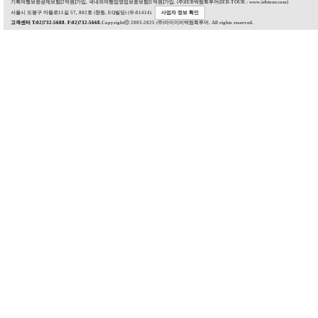
기획여행보증공제보험[2억원]가입, 국내외여행업영업보증보험[1억원]가입. (주)IEB박람회투어(IEB-TOUR : www.iebtour.com)
서울시 도봉구 마들로11길 57, 802호 (창동, EQ빌딩) (우:01414).
사업자 정보 확인
고객센터 T:02)732-5688. F:02)732-5668.
Copyrightⓒ 2003-2025 (주)아이이비박람회투어. All rights reserved.