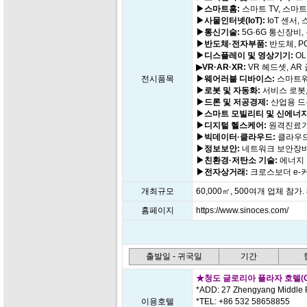
▶스마트홈:
스마트 TV, 스마트
▶사물인터넷(IoT):
IoT 센서
▶통신기술:
5G·6G 통신장비,
▶반도체·전자부품:
반도체, P
▶디스플레이 및 영상기기:
OL
▶VR·AR·XR:
VR 헤드셋, AR
전시품목
▶웨어러블 디바이스:
스마트워
▶로봇 및 자동화:
서비스 로봇,
▶드론 및 저공경제:
산업용 드론
▶스마트 모빌리티 및 신에너지
▶디지털 헬스케어:
원격진료기
▶빅데이터·클라우드:
클라우드
▶정보보안:
네트워크 보안장비
▶친환경·저탄소 기술:
에너지 
▶전자상거래:
크로스보더 e-
개최규모
60,000㎡, 500여개 업체 참가.
홈페이지
https://www.sinoces.com/
출발일 - 귀국일
기간
★청도 글로리아 플라자 호텔(Gloria
*ADD: 27 Zhengyang Middle 
이용호텔
*TEL: +86 532 58658855