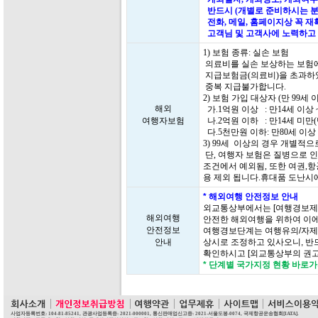
반드시 (개별로 준비하시는 분
전화, 메일, 홈페이지상 꼭 
고객님 및 고객사에 노력하고 
1) 보험 종류: 실손 보험
의료비를 실손 보상하는 보험에
지급보험금(의료비)을 초과하
중복 지급불가합니다.
2) 보험 가입 대상자 (만 99
해외
가.1억원 이상 : 만14세 이상 
여행자보험
나.2억원 이하 : 만14세 미만
다.5천만원 이하: 만80세 이상 
3) 99세 이상의 경우 개별적
단, 여행자 보험은 질병으로 인
조건에서 예외됨, 또한 여권,항
용 제외 됩니다.휴대품 도난시
* 해외여행 안전정보 안내
외교통상부에서는 [여행경보제
해외여행
안전한 해외여행을 위하여 이에
안전정보
여행경보단계는 여행유의/자제/
안내
상시로 조정하고 있사오니, 반
확인하시고 [외교통상부의 권고
* 단계별 국가지정 현황 바로
사업자등록번호: 104-81-85241, 관광사업등록증: 2021-000001, 통신판매업신고증: 2021-서울도봉-0074, 국제항공운송협회[IATA].