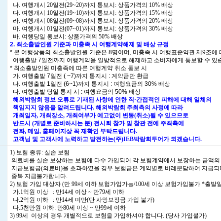
나. 여행개시 20일전(29~20)까지 통보시: 상품가격의 10% 배상
다. 여행개시 10일전(19~10)까지 통보시: 상품가격의 15% 배상
라. 여행개시 08일전(09~08)까지 통보시: 상품가격의 20% 배상
마. 여행개시 01일전(07~01)까지 통보시: 상품가격의 30% 배상
바. 여행당일 통보시: 상품가격의 50% 배상
2. 최소출발인원 기준과 미충족 시 여행계약해제 및 배상 규정
* 본 여행상품의 최소출발인원 기준은 8명이며, 미충족 시 여행표준약관 제9조에
여행출발 7일전까지 여행계약을 일방적으로 해제하고 소비자에게 통보할 수 있
* 최소출발인원 미충족에 따른 여행계약 취소 통보 시
가. 여행출발 7일전 ( ~7)까지 통지시 : 계약금만 환급
나. 여행출발 1일전 (6~1)까지 통지시 : 여행요금의 30% 배상
다. 여행출발 당일 통지 시 : 여행요금의 50% 배상
해외박람회 정보 오류로 기재된 사항에 인한 직·간접적인 피해에 대해 일체의
책임지지 않음을 알려드립니다. 해외박람회 주최측의 사정에 따라
개최일자, 개최장소, 개최여부가 예고없이 변동(취소)될 수 있으므로
반드시 (개별로 준비하시는 분) 전시회 참가 및 참관 전에 주최측에
전화, 메일, 홈페이지상 꼭 재확인 부탁드립니다.
고객님 및 고객사에 노력하고 발전하는(주)IEB박람회투어가 되겠습니다.
1) 보험 종류: 실손 보험
의료비를 실손 보상하는 보험에 다수 가입되어 각 보험계약에서 보장하는 금액의
지급보험금(의료비)을 초과하였을 경우 보험금은 계약별로 비례분담하여 지급되
중복 지급불가합니다.
2) 보험 가입 대상자 (만 99세 이하 보험가입가능/100세 이상 보험가입불가 *출발일
가.1억원 이상 : 만14세 이상 ~ 만79세 이하
나.2억원 이하 : 만14세 미만(단 사망보장금 가입 불가)
다.5천만원 이하: 만80세 이상 ~ 만99세 이하
3) 99세 이상의 경우 개별적으로 보험을 가입하셔야 합니다. (당사 가입불가)