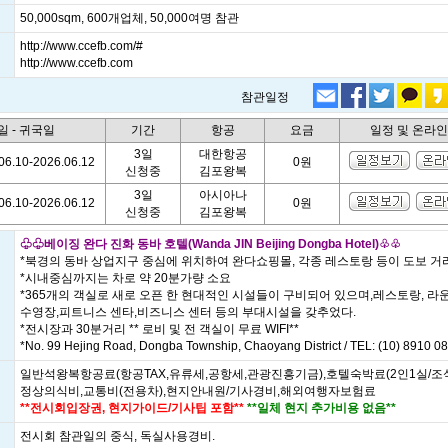
50,000sqm, 600개업체, 50,000여명 참관
http://www.ccefb.com/#
http://www.ccefb.com
참관일정
일 - 귀국일
기간
항공
요금
일정 및 온라
3일
대한항공
06.10-2026.06.12
0원
신청중
김포왕복
3일
아시아나
06.10-2026.06.12
0원
신청중
김포왕복
♧♧베이징 완다 진화 동바 호텔(Wanda JIN Beijing Dongba Hotel)♧♧
*북경의 동바 상업지구 중심에 위치하여 완다쇼핑몰, 각종 레스토랑 등이 도보 거
*시내중심까지는 차로 약 20분가량 소요
*365개의 객실로 새로 오픈 한 현대적인 시설들이 구비되어 있으며,레스토랑, 라
수영장,피트니스 센타,비즈니스 센터 등의 부대시설을 갖추었다.
*전시장과 30분거리 ** 로비 및 전 객실이 무료 WIFI**
*No. 99 Hejing Road, Dongba Township, Chaoyang District / TEL: (10) 8910 0
일반석왕복항공료(항공TAX,유류세,공항세,관광진흥기금),호텔숙박료(2인1실/조
정상의식비,교통비(전용차),현지안내원/기사경비,해외여행자보험료
**전시회입장권, 현지가이드/기사팁 포함**
**일체 현지 추가비용 없음**
전시회 참관일의 중식, 독실사용경비.