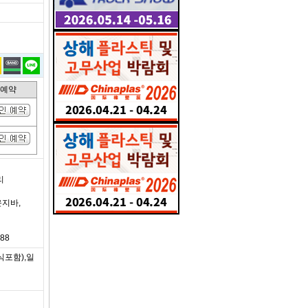
인예약
리
운지바,
888
식포함),일