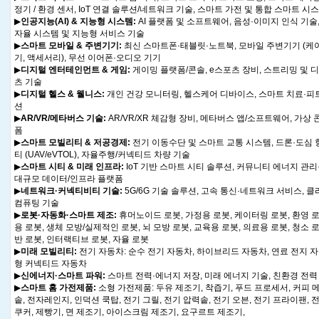
정기 / 환경 센서, IoT 연결 솔루션/네트워크 기술, 스마트 가전 및 통합 스마트 시
▶
인공지능(AI) & 지능형 시스템:
AI 플랫폼 및 소프트웨어, 음성·이미지 인식 기술, 
자율 시스템 및 지능형 서비스 기술
▶
스마트 모바일 & 주변기기:
최신 스마트폰·태블릿·노트북, 모바일 주변기기 (케이
기, 액세서리), 무선 이어폰·오디오 기기
▶
디지털 엔터테인먼트 & 게임:
게이밍 플랫폼/콘솔, e스포츠 장비, 스트리밍 및 
츠 기술
▶
디지털 헬스 & 웰니스:
개인 건강 모니터링, 헬스케어 디바이스, 스마트 치료·피
션
▶
AR/VR/메타버스 기술:
AR/VR/XR 체감형 장비, 메타버스 앱/소프트웨어, 가상
폼
▶
스마트 모빌리티 & 저공경제:
전기 이동수단 및 스마트 교통 시스템, 드론·도심
티 (UAV/eVTOL), 자율주행/커넥티드 차량 기술
▶
스마트 시티 & 미래 인프라:
IoT 기반 스마트 시티 솔루션, 커뮤니티 에너지 관리
대규모 데이터/인프라 플랫폼
▶
네트워크·커넥티비티 기술:
5G/6G 기술 솔루션, 고속 통신·네트워크 서비스, 
컴퓨팅 기술
▶
로봇·자동화·스마트 제조:
휴머노이드 로봇, 가정용 로봇, 케이터링 로봇, 환영 
용 로봇, 생체 모방/실제적인 로봇, 뇌 모방 로봇, 교육용 로봇, 의료용 로봇, 청소 로
반 로봇, 인터랙티브 로봇, 자율 로봇
▶
미래 모빌리티:
전기 자동차: 순수 전기 자동차, 하이브리드 자동차, 연료 전지 자
형 커넥티드 자동차
▶
신에너지·스마트 파워:
스마트 전력·에너지 저장, 미래 에너지 기술, 친환경 전력
▶
스마트 홈 가전제품:
소형 가전제품: 두유 제조기, 착즙기, 푸드 프로세서, 커피 메
솥, 전자레인지, 인덕션 쿡탑, 전기 그릴, 전기 압력솥, 전기 오븐, 전기 프라이팬, 
쿠커, 제빵기, 면 제조기, 아이스크림 제조기, 요구르트 제조기,