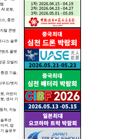
스템
AI 로봇,
스, 충전
디지털 콘텐
트니스 솔루
 콘텐츠 플랫
 항공 모빌리
·환경 기술,
클라우드/엣지
로봇, 어린이
봇, 센서 기
동차, 지능
 솔루션
이커, 밥
전기 슬로우