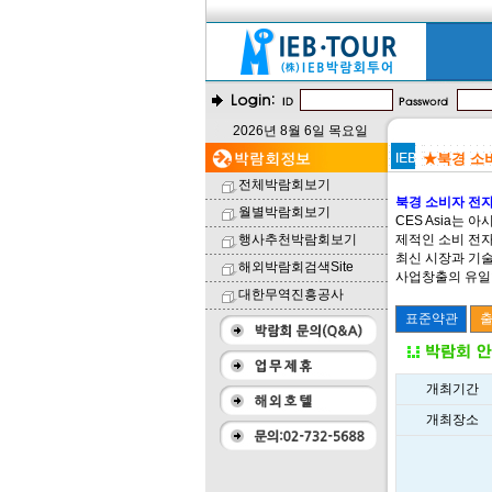
2026년 8월 6일 목요일
★북경 소비자
전체박람회보기
북경 소비자 전자 
월별박람회보기
CES Asia는
행사추천박람회보기
제적인 소비 전자
최신 시장과 기술
해외박람회검색Site
사업창출의 유일한
대한무역진흥공사
개최기간
개최장소