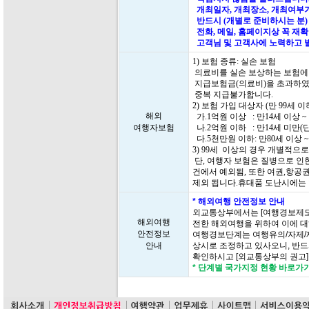
개최일자, 개최장소, 개최여부가
반드시 (개별로 준비하시는 분)
전화, 메일, 홈페이지상 꼭 재
고객님 및 고객사에 노력하고 
1) 보험 종류: 실손 보험
의료비를 실손 보상하는 보험에
지급보험금(의료비)을 초과하였
중복 지급불가합니다.
2) 보험 가입 대상자 (만 99세
해외
가.1억원 이상 : 만14세 이상 ~
여행자보험
나.2억원 이하 : 만14세 미만(
다.5천만원 이하: 만80세 이상 ~
3) 99세 이상의 경우 개별적으
단, 여행자 보험은 질병으로 인한
건에서 예외됨, 또한 여권,항공
제외 됩니다.휴대품 도난시에는
* 해외여행 안전정보 안내
외교통상부에서는 [여행경보제도
해외여행
전한 해외여행을 위하여 이에 대
안전정보
여행경보단계는 여행유의/자제/
안내
상시로 조정하고 있사오니, 반드
확인하시고 [외교통상부의 권고
* 단계별 국가지정 현황 바로가