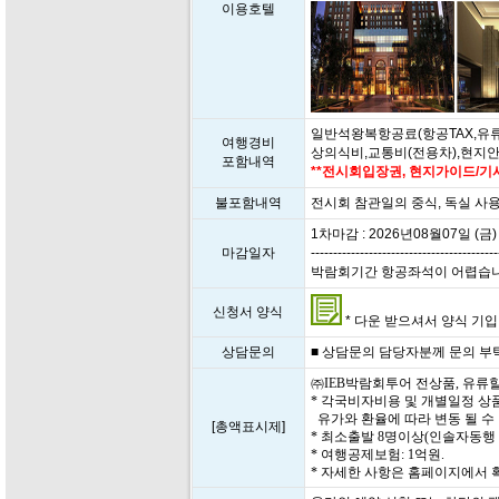
이용호텔
일반석왕복항공료(항공TAX,유류
여행경비
상의식비,교통비(전용차),현지
포함내역
**전시회입장권, 현지가이드/기사
불포함내역
전시회 참관일의 중식, 독실 사
1차마감 : 2026년08월07일 (금)
마감일자
------------------------------------------
박람회기간 항공좌석이 어렵습니다. 
신청서 양식
* 다운 받으셔서 양식 기입 후
상담문의
■ 상담문의 담당자분께 문의 부탁드립
㈜IEB박람회투어 전상품, 유류
* 각국비자비용 및 개별일정 상
유가와 환율에 따라 변동 될 수
[총액표시제]
* 최소출발 8명이상(인솔자동행
* 여행공제보험: 1억원.
* 자세한 사항은 홈페이지에서