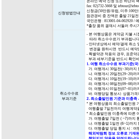
온라인 예약 신청 또는 하단의 
fax: 02)732-5668 및 iebtour@i
신청금(50만원/유럽, 미주:10
신청방법안내
참관경비 중 잔액은 출발 21일
국민은행 : 813001-04-00292
*출장 품위 결재시 서둘러 주시
- 본 여행상품은 계약금 지불 
따라 취소수수료가 부과됩니다
- 인터넷상에서 예약/결제 취소
변경을 원하시면 반드시 예약담
- 특별약관 적용의 경우, 표준
부과 세부기준을 반드시 확인바
1. 여행 취소수수료 부과기준(
가. 여행개시 30일전(~30)까지
나. 여행개시 20일전(29~20)
다. 여행개시 10일전(19~10)
라. 여행개시 08일전(09~08)
마. 여행개시 01일전(07~01)
취소수수료
바. 여행당일 통보시: 상품가격의
부과기준
2. 최소출발인원 기준과 미충족
* 본 여행상품의 최소출발인원 
여행출발 7일전까지 여행계약을
* 최소출발인원 미충족에 따른 
가. 여행출발 7일전 ( ~7)까지
나. 여행출발 1일전 (6~1)까지
다. 여행출발 당일 통지 시 : 여
해외박람회 정보 오류로 기재된
책임지지 않음을 알려드립니다.