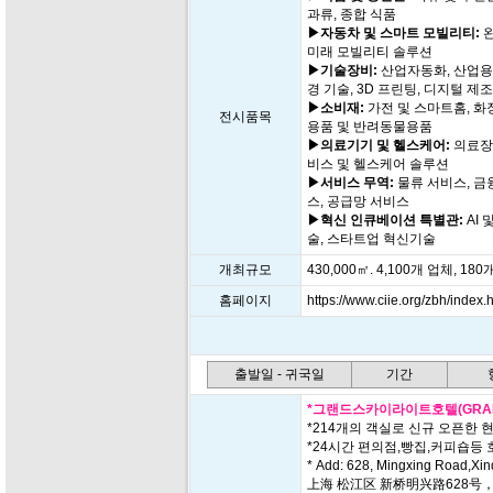
과류, 종합 식품
▶자동차 및 스마트 모빌리티:
완
미래 모빌리티 솔루션
▶기술장비:
산업자동화, 산업용 
경 기술, 3D 프린팅, 디지털 제
▶소비재:
가전 및 스마트홈, 화
전시품목
용품 및 반려동물용품
▶의료기기 및 헬스케어:
의료장비
비스 및 헬스케어 솔루션
▶서비스 무역:
물류 서비스, 금
스, 공급망 서비스
▶혁신 인큐베이션 특별관:
AI 
술, 스타트업 혁신기술
개최규모
430,000㎡. 4,100개 업체, 18
홈페이지
https://www.ciie.org/zbh/index.
출발일 - 귀국일
기간
*그랜드스카이라이트호텔(GRAND 
*214개의 객실로 신규 오픈한 현
*24시간 편의점,빵집,커피숍등 
* Add: 628, Mingxing Road,Xin
上海 松江区 新桥明兴路628号，近新南