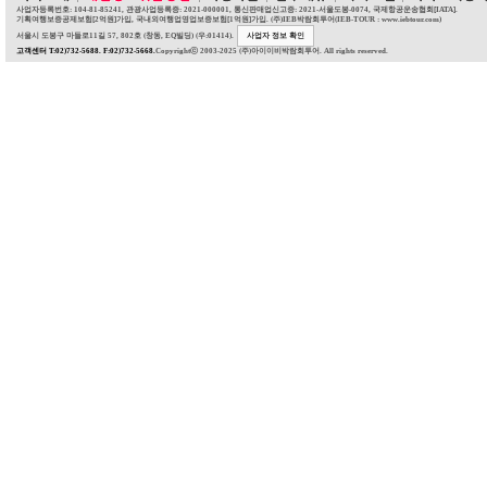
사업자등록번호: 104-81-85241, 관광사업등록증: 2021-000001, 통신판매업신고증: 2021-서울도봉-0074, 국제항공운송협회[IATA].
기획여행보증공제보험[2억원]가입, 국내외여행업영업보증보험[1억원]가입. (주)IEB박람회투어(IEB-TOUR : www.iebtour.com)
서울시 도봉구 마들로11길 57, 802호 (창동, EQ빌딩) (우:01414).
사업자 정보 확인
고객센터 T:02)732-5688. F:02)732-5668.
Copyrightⓒ 2003-2025 (주)아이이비박람회투어. All rights reserved.