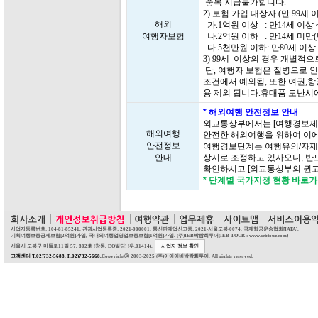
중복 지급불가합니다.
2) 보험 가입 대상자 (만 99
해외
가.1억원 이상 : 만14세 이상 
여행자보험
나.2억원 이하 : 만14세 미만
다.5천만원 이하: 만80세 이상 
3) 99세 이상의 경우 개별적
단, 여행자 보험은 질병으로 인
조건에서 예외됨, 또한 여권,항
용 제외 됩니다.휴대품 도난시
* 해외여행 안전정보 안내
외교통상부에서는 [여행경보제
해외여행
안전한 해외여행을 위하여 이에
안전정보
여행경보단계는 여행유의/자제/
안내
상시로 조정하고 있사오니, 반
확인하시고 [외교통상부의 권고
* 단계별 국가지정 현황 바로
사업자등록번호: 104-81-85241, 관광사업등록증: 2021-000001, 통신판매업신고증: 2021-서울도봉-0074, 국제항공운송협회[IATA].
기획여행보증공제보험[2억원]가입, 국내외여행업영업보증보험[1억원]가입. (주)IEB박람회투어(IEB-TOUR : www.iebtour.com)
서울시 도봉구 마들로11길 57, 802호 (창동, EQ빌딩) (우:01414).
사업자 정보 확인
고객센터 T:02)732-5688. F:02)732-5668.
Copyrightⓒ 2003-2025 (주)아이이비박람회투어. All rights reserved.