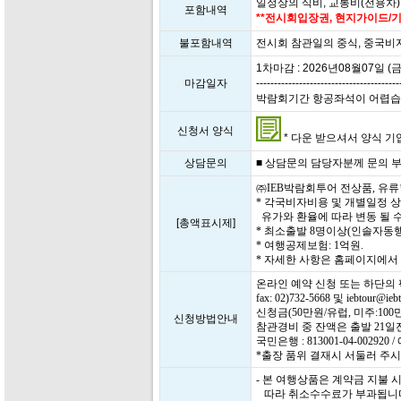
일정상의 식비, 교통비(전용차)
포함내역
**전시회입장권, 현지가이드/기
불포함내역
전시회 참관일의 중식, 중국비
1차마감 : 2026년08월07일 (금
마감일자
----------------------------------------
박람회기간 항공좌석이 어렵습니다.
신청서 양식
* 다운 받으셔서 양식 기입 
상담문의
■ 상담문의 담당자분께 문의 부탁드
㈜IEB박람회투어 전상품, 유
* 각국비자비용 및 개별일정 
유가와 환율에 따라 변동 될 수
[총액표시제]
* 최소출발 8명이상(인솔자동행
* 여행공제보험: 1억원.
* 자세한 사항은 홈페이지에
온라인 예약 신청 또는 하단의
fax: 02)732-5668 및 iebtour
신청금(50만원/유럽, 미주:1
신청방법안내
참관경비 중 잔액은 출발 21
국민은행 : 813001-04-0029
*출장 품위 결재시 서둘러 주시
- 본 여행상품은 계약금 지불
따라 취소수수료가 부과됩니