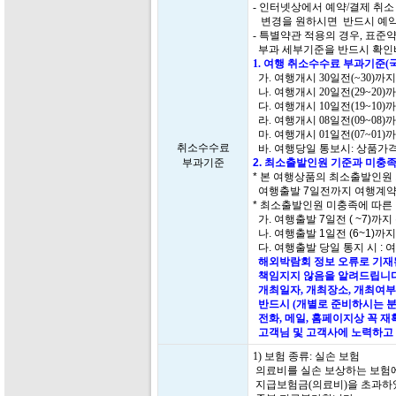
- 인터넷상에서 예약/결제 취
변경을 원하시면 반드시 예약
- 특별약관 적용의 경우, 표
부과 세부기준을 반드시 확인
1. 여행 취소수수료 부과기준(
가. 여행개시 30일전(~30)까
나. 여행개시 20일전(29~20)
다. 여행개시 10일전(19~10)
라. 여행개시 08일전(09~08)
마. 여행개시 01일전(07~01)
취소수수료
바. 여행당일 통보시: 상품가격
부과기준
2. 최소출발인원 기준과 미충족
* 본 여행상품의 최소출발인원
여행출발 7일전까지 여행계약
* 최소출발인원 미충족에 따른
가. 여행출발 7일전 ( ~7)까지
나. 여행출발 1일전 (6~1)까
다. 여행출발 당일 통지 시 : 
해외박람회 정보 오류로 기재된
책임지지 않음을 알려드립니다
개최일자, 개최장소, 개최여부
반드시 (개별로 준비하시는 분
전화, 메일, 홈페이지상 꼭 
고객님 및 고객사에 노력하고 
1) 보험 종류: 실손 보험
의료비를 실손 보상하는 보험에
지급보험금(의료비)을 초과하