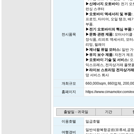
▶신에너지 오토바이:
전기 오토
런싱 스쿠터
▶오토바이 액세서리 및 부품:
프로킷, 타이어, 오일 탱크, 배기
부품.
▶전기 오토바이의 핵심 부품:
전시품목
▶문화 관련 제품:
모터사이클 투
장식품, 리피트 액세서리, 모터
리밍, 릴레이
▶제너럴 퓨얼 모터스:
일반 가
▶유지 보수 제품:
자전거 제조 
▶오토바이 기술 및 서비스:
오
익스프레스, 전자상거래 플랫폼,
▶라이브 스트리밍 전자상거래
망 서비스 회사
개최규모
660,000sqm, 860업체, 200
홈페이지
https://www.cimamotor.com/ex
출발일 - 귀국일
기간
이용호텔
일급호텔
일반석왕복항공료(유류세,공항세
여행경비