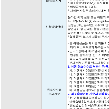
[총액표시제]
* 최소출발 8명이상(인솔자동행
* 여행공제보험: 1억원.
* 자세한 사항은 홈페이지에서
온라인 예약 신청 또는 하단의 
fax: 02)732-5668 및 iebtour@i
신청금(50만원/유럽, 미주:10
신청방법안내
참관경비 중 잔액은 출발 21일
국민은행 : 813001-04-00292
*출장 품위 결재시 서둘러 주시
- 본 여행상품은 계약금 지불 
따라 취소수수료가 부과됩니다
- 인터넷상에서 예약/결제 취소
변경을 원하시면 반드시 예약담
- 특별약관 적용의 경우, 표준
부과 세부기준을 반드시 확인바
1. 여행 취소수수료 부과기준(
가. 여행개시 30일전(~30)까지
나. 여행개시 20일전(29~20)
다. 여행개시 10일전(19~10)
라. 여행개시 08일전(09~08)
마. 여행개시 01일전(07~01)
취소수수료
바. 여행당일 통보시: 상품가격의
부과기준
2. 최소출발인원 기준과 미충족
* 본 여행상품의 최소출발인원 
여행출발 7일전까지 여행계약을
* 최소출발인원 미충족에 따른 