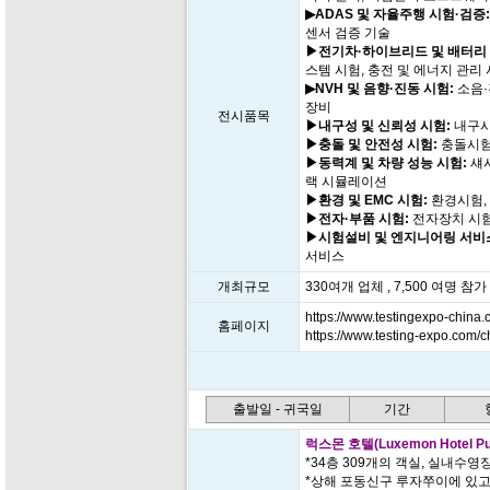
▶ADAS 및 자율주행 시험·검증:
센서 검증 기술
▶전기차·하이브리드 및 배터리 
스템 시험, 충전 및 에너지 관리
▶NVH 및 음향·진동 시험:
소음·
장비
전시품목
▶내구성 및 신뢰성 시험:
내구시
▶충돌 및 안전성 시험:
충돌시험,
▶동력계 및 차량 성능 시험:
섀시
랙 시뮬레이션
▶환경 및 EMC 시험:
환경시험, 
▶전자·부품 시험:
전자장치 시험
▶시험설비 및 엔지니어링 서비
서비스
개최규모
330여개 업체 , 7,500 여명 참가
https://www.testingexpo-china.
홈페이지
https://www.testing-expo.com/c
출발일 - 귀국일
기간
럭스몬 호텔(Luxemon Hotel Pud
*34층 309개의 객실, 실내수영
*상해 포동신구 루자쭈이에 있