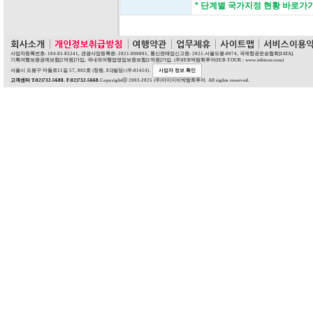
* 단계별 국가지정 현황 바로가
사업자등록번호: 104-81-85241, 관광사업등록증: 2021-000001, 통신판매업신고증: 2021-서울도봉-0074, 국제항공운송협회[IATA].
기획여행보증공제보험[2억원]가입, 국내외여행업영업보증보험[1억원]가입. (주)IEB박람회투어(IEB-TOUR : www.iebtour.com)
서울시 도봉구 마들로11길 57, 802호 (창동, EQ빌딩) (우:01414).
사업자 정보 확인
고객센터 T:02)732-5688. F:02)732-5668.
Copyrightⓒ 2003-2025 (주)아이이비박람회투어. All rights reserved.