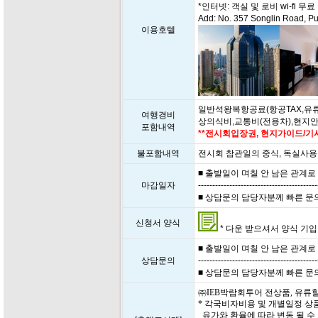
*인터넷: 객실 및 로비 wi-fi 무료
Add: No. 357 Songlin Road, Pu
이용호텔
일반석왕복항공료(항공TAX,유류
여행경비
상의식비,교통비(전용차),현지
포함내역
**전시회입장권, 현지가이드/기사
불포함내역
전시회 참관일의 중식, 독실사용
■ 출발일이 며칠 안 남은 관계로
마감일자
------------------------------------------
■ 상담문의 담당자분께 빠른 문의 부
신청서 양식
* 다운 받으셔서 양식 기입 후
■ 출발일이 며칠 안 남은 관계로
상담문의
------------------------------------------
■ 상담문의 담당자분께 빠른 문의 부
㈜IEB박람회투어 전상품, 유류
* 각국비자비용 및 개별일정 상
유가와 환율에 따라 변동 될 수