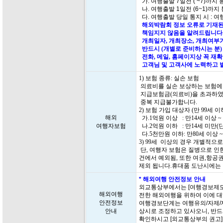
가. 여행출발 7일전 ( ~7)까지
나. 여행출발 1일전 (6~1)까지
다. 여행출발 당일 통지 시 : 여
해외박람회 정보 오류로 기재된
책임지지 않음을 알려드립니다.
개최일자, 개최장소, 개최여부가
반드시 (개별로 준비하시는 분)
전화, 메일, 홈페이지상 꼭 재
고객님 및 고객사에 노력하고 
1) 보험 종류: 실손 보험
의료비를 실손 보상하는 보험에
지급보험금(의료비)을 초과하였
중복 지급불가합니다.
2) 보험 가입 대상자 (만 99세
해외
가.1억원 이상 : 만14세 이상 ~
여행자보험
나.2억원 이하 : 만14세 미만(
다.5천만원 이하: 만80세 이상 ~
3) 99세 이상의 경우 개별적으
단, 여행자 보험은 질병으로 인한
건에서 예외됨, 또한 여권,항공
제외 됩니다.휴대품 도난시에는
* 해외여행 안전정보 안내
외교통상부에서는 [여행경보제도
해외여행
전한 해외여행을 위하여 이에 대
안전정보
여행경보단계는 여행유의/자제/
안내
상시로 조정하고 있사오니, 반드
확인하시고 [외교통상부의 권고