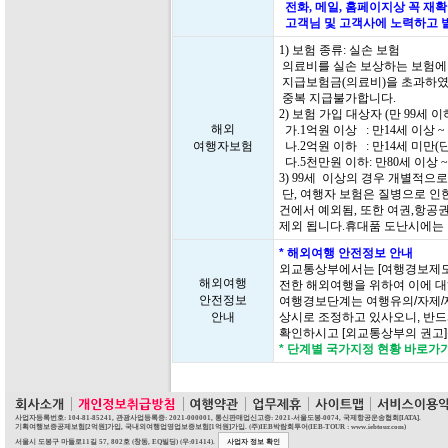
전화, 메일, 홈페이지상 꼭 재
고객님 및 고객사에 노력하고 
1) 보험 종류: 실손 보험
의료비를 실손 보상하는 보험에
지급보험금(의료비)을 초과하였
중복 지급불가합니다.
2) 보험 가입 대상자 (만 99세
해외
가.1억원 이상 : 만14세 이상 ~
여행자보험
나.2억원 이하 : 만14세 미만(
다.5천만원 이하: 만80세 이상 ~
3) 99세 이상의 경우 개별적으
단, 여행자 보험은 질병으로 인한
건에서 예외됨, 또한 여권,항공
제외 됩니다.휴대품 도난시에는
* 해외여행 안전정보 안내
외교통상부에서는 [여행경보제도
해외여행
전한 해외여행을 위하여 이에 대
안전정보
여행경보단계는 여행유의/자제/
안내
상시로 조정하고 있사오니, 반드
확인하시고 [외교통상부의 권고
* 단계별 국가지정 현황 바로가
사업자등록번호: 104-81-85241, 관광사업등록증: 2021-000001, 통신판매업신고증: 2021-서울도봉-0074, 국제항공운송협회[IATA].
기획여행보증공제보험[2억원]가입, 국내외여행업영업보증보험[1억원]가입. (주)IEB박람회투어(IEB-TOUR : www.iebtour.com)
서울시 도봉구 마들로11길 57, 802호 (창동, EQ빌딩) (우:01414).
사업자 정보 확인