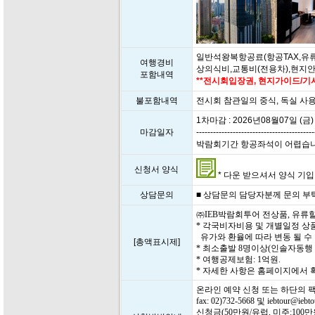
일반석왕복항공료(항공TAX,유류
여행경비
상의식비,교통비(전용차),현지
포함내역
**전시회입장권, 현지가이드/기사
불포함내역
전시회 참관일의 중식, 독실 사용
1차마감 : 2026년08월07일 (금)
마감일자
------------------------------------------
박람회기간 항공좌석이 어렵습니다. 
신청서 양식
* 다운 받으셔서 양식 기입 후
상담문의
■ 상담문의 담당자분께 문의 부탁드립
㈜IEB박람회투어 전상품, 유류
* 각국비자비용 및 개별일정 상
유가와 환율에 따라 변동 될 수
[총액표시제]
* 최소출발 8명이상(인솔자동행
* 여행공제보험: 1억원.
* 자세한 사항은 홈페이지에서
온라인 예약 신청 또는 하단의 
fax: 02)732-5668 및 iebtour@i
신청금(50만원/유럽, 미주:10