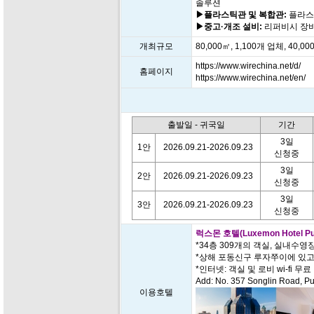
솔루션
▶플라스틱관 및 복합관:
플라스틱
▶중고·개조 설비:
리퍼비시 장비
개최규모
80,000㎡, 1,100개 업체, 40,0
https://www.wirechina.net/d/
홈페이지
https://www.wirechina.net/en/
출발일 - 귀국일
기간
3일
1안
2026.09.21-2026.09.23
신청중
3일
2안
2026.09.21-2026.09.23
신청중
3일
3안
2026.09.21-2026.09.23
신청중
럭스몬 호텔(Luxemon Hotel Pud
*34층 309개의 객실, 실내수영
*상해 포동신구 루자쭈이에 있
*인터넷: 객실 및 로비 wi-fi 무료
Add: No. 357 Songlin Road, Pu
이용호텔