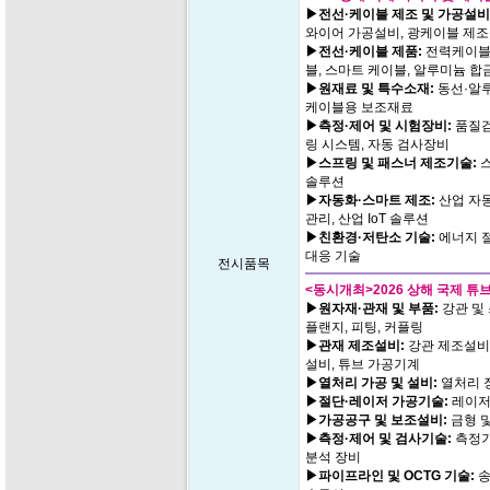
▶전선·케이블 제조 및 가공설비
와이어 가공설비, 광케이블 제
▶전선·케이블 제품:
전력케이블,
블, 스마트 케이블, 알루미늄 합
▶원재료 및 특수소재:
동선·알루
케이블용 보조재료
▶측정·제어 및 시험장비:
품질검
링 시스템, 자동 검사장비
▶스프링 및 패스너 제조기술:
스
솔루션
▶자동화·스마트 제조:
산업 자동
관리, 산업 IoT 솔루션
▶친환경·저탄소 기술:
에너지 절
대응 기술
전시품목
<동시개최>2026 상해 국제 튜브(파
▶원자재·관재 및 부품:
강관 및 
플랜지, 피팅, 커플링
▶관재 제조설비:
강관 제조설비,
설비, 튜브 가공기계
▶열처리 가공 및 설비:
열처리 장
▶절단·레이저 가공기술:
레이저 
▶가공공구 및 보조설비:
금형 및
▶측정·제어 및 검사기술:
측정기
분석 장비
▶파이프라인 및 OCTG 기술:
송