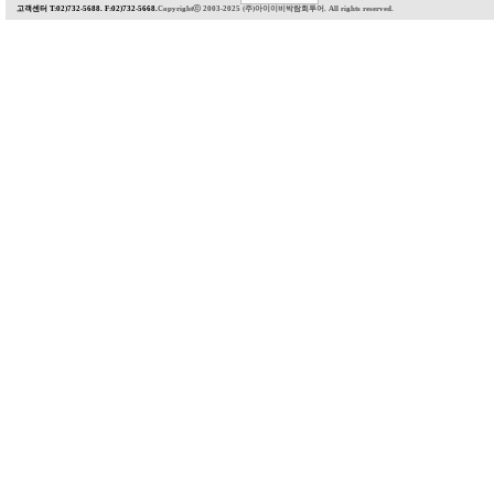
고객센터 T:02)732-5688. F:02)732-5668.
Copyrightⓒ 2003-2025 (주)아이이비박람회투어. All rights reserved.