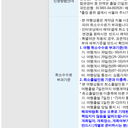
신청방법안내
참관경비 중 잔액은 출발 21일
국민은행 : 813001-04-00292
*출장 품위 결재시 서둘러 주시
- 본 여행상품은 계약금 지불 
따라 취소수수료가 부과됩니다
- 인터넷상에서 예약/결제 취소
변경을 원하시면 반드시 예약담
- 특별약관 적용의 경우, 표준
부과 세부기준을 반드시 확인바
1. 여행 취소수수료 부과기준(
가. 여행개시 30일전(~30)까지
나. 여행개시 20일전(29~20)
다. 여행개시 10일전(19~10)
라. 여행개시 08일전(09~08)
마. 여행개시 01일전(07~01)
취소수수료
바. 여행당일 통보시: 상품가격의
부과기준
2. 최소출발인원 기준과 미충족
* 본 여행상품의 최소출발인원 
여행출발 7일전까지 여행계약을
* 최소출발인원 미충족에 따른 
가. 여행출발 7일전 ( ~7)까지
나. 여행출발 1일전 (6~1)까지
다. 여행출발 당일 통지 시 : 여
해외박람회 정보 오류로 기재된
책임지지 않음을 알려드립니다.
개최일자, 개최장소, 개최여부가
반드시 (개별로 준비하시는 분)