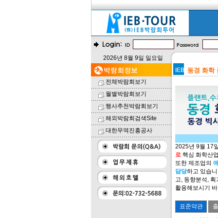
2026년 8월 9일 일요일
동경 화학 
전체박람회보기
월별박람회보기
행사추천박람회보기
해외박람회검색Site
대한무역진흥공사
2025년 9월 1
로
핵심 화학산업
또한 제조업의
에
담당
하고 있습니
고, 동향분석, 
활용해보시기 바