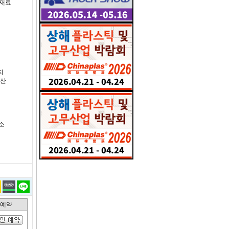
드재료
지
생산
청소
인예약