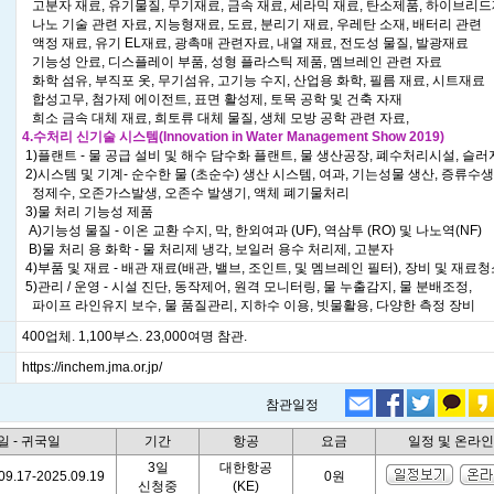
고분자 재료, 유기물질, 무기재료, 금속 재료, 세라믹 재료, 탄소제품, 하이브리
나노 기술 관련 자료, 지능형재료, 도료, 분리기 재료, 우레탄 소재, 배터리 관련
액정 재료, 유기 EL재료, 광촉매 관련자료, 내열 재료, 전도성 물질, 발광재료
기능성 안료, 디스플레이 부품, 성형 플라스틱 제품, 멤브레인 관련 자료
화학 섬유, 부직포 옷, 무기섬유, 고기능 수지, 산업용 화학, 필름 재료, 시트재료
합성고무, 첨가제 에이전트, 표면 활성제, 토목 공학 및 건축 자재
희소 금속 대체 재료, 희토류 대체 물질, 생체 모방 공학 관련 자료,
4.수처리 신기술 시스템(Innovation in Water Management Show 2019)
1)플랜트 - 물 공급 설비 및 해수 담수화 플랜트, 물 생산공장, 폐수처리시설, 슬러
2)시스템 및 기계- 순수한 물 (초순수) 생산 시스템, 여과, 기는성물 생산, 증류수
정제수, 오존가스발생, 오존수 발생기, 액체 폐기물처리
3)물 처리 기능성 제품
A)기능성 물질 - 이온 교환 수지, 막, 한외여과 (UF), 역삼투 (RO) 및 나노역(NF)
B)물 처리 용 화학 - 물 처리제 냉각, 보일러 용수 처리제, 고분자
4)부품 및 재료 - 배관 재료(배관, 밸브, 조인트, 및 멤브레인 필터), 장비 및 재료
5)관리 / 운영 - 시설 진단, 동작제어, 원격 모니터링, 물 누출감지, 물 분배조정,
파이프 라인유지 보수, 물 품질관리, 지하수 이용, 빗물활용, 다양한 측정 장비
400업체. 1,100부스. 23,000여명 참관.
https://inchem.jma.or.jp/
참관일정
일 - 귀국일
기간
항공
요금
일정 및 온라
3일
대한항공
09.17-2025.09.19
0원
신청중
(KE)