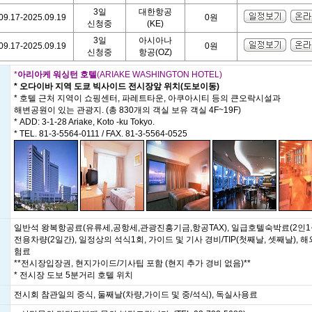
3일
대한항공
09.17-2025.09.19
0원
신청중
(KE)
3일
아시아나
09.17-2025.09.19
0원
신청중
항공(OZ)
*
아리아케 워싱턴 호텔
(ARIAKE WASHINGTON HOTEL)
* 오다이바 지역 도쿄 빅사이드 전시장앞 위치(도보이동)
* 호텔 근처 지역이 쇼핑센터, 파레트타운, 아쿠아시티 등의 큰오락시설과
해변공원이 있는 관광지. (총 830개의 객실 보유 객실 4F~19F)
* ADD: 3-1-28 Ariake, Koto -ku Tokyo.
* TEL. 81-3-5564-0111 / FAX. 81-3-5564-0525
일반석 왕복항공료(유류세,공항세,관광진흥기금,항공TAX), 일급호텔숙박료(2인1
전용차량(2일간), 일정상의 석식1회, 가이드 및 기사 경비/TIP(첫째날, 셋째날), 
험료
**전시장입장권, 현지가이드/기사팁 포함 (현지 추가 경비 없음)**
* 전시장 도보 5분거리 호텔 위치
전시회 참관일의 중식, 둘째날(차량,가이드 및 중/석식), 독실사용료