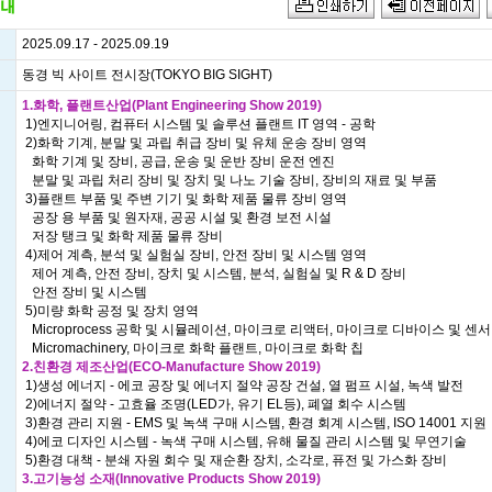
2025.09.17 - 2025.09.19
동경 빅 사이트 전시장(TOKYO BIG SIGHT)
1.화학, 플랜트산업(Plant Engineering Show 2019)
1)엔지니어링, 컴퓨터 시스템 및 솔루션 플랜트 IT 영역 - 공학
2)화학 기계, 분말 및 과립 취급 장비 및 유체 운송 장비 영역
화학 기계 및 장비, 공급, 운송 및 운반 장비 운전 엔진
분말 및 과립 처리 장비 및 장치 및 나노 기술 장비, 장비의 재료 및 부품
3)플랜트 부품 및 주변 기기 및 화학 제품 물류 장비 영역
공장 용 부품 및 원자재, 공공 시설 및 환경 보전 시설
저장 탱크 및 화학 제품 물류 장비
4)제어 계측, 분석 및 실험실 장비, 안전 장비 및 시스템 영역
제어 계측, 안전 장비, 장치 및 시스템, 분석, 실험실 및 R & D 장비
안전 장비 및 시스템
5)미량 화학 공정 및 장치 영역
Microprocess 공학 및 시뮬레이션, 마이크로 리액터, 마이크로 디바이스 및 센서
Micromachinery, 마이크로 화학 플랜트, 마이크로 화학 칩
2.친환경 제조산업(ECO-Manufacture Show 2019)
1)생성 에너지 - 에코 공장 및 에너지 절약 공장 건설, 열 펌프 시설, 녹색 발전
2)에너지 절약 - 고효율 조명(LED가, 유기 EL등), 폐열 회수 시스템
3)환경 관리 지원 - EMS 및 녹색 구매 시스템, 환경 회계 시스템, ISO 14001 지원
4)에코 디자인 시스템 - 녹색 구매 시스템, 유해 물질 관리 시스템 및 무연기술
5)환경 대책 - 분쇄 자원 회수 및 재순환 장치, 소각로, 퓨전 및 가스화 장비
3.고기능성 소재(Innovative Products Show 2019)