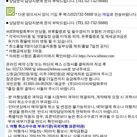
■ 상담문의 담당자분께 문의 부탁드립니다. (TEL:02-732-5688)
* 다운 받으셔서 양식 기입 후 팩스(02)732-5668 또는
메일
로 전송바랍니다
■ 상담문의 담당자분께 문의 부탁드립니다. (TEL:02-732-5688)
㈜IEB박람회투어 전상품, 유류할증료 및 필수경비가 포함된 가격입니다
* 각국비자비용 및 개별일정 상품 미적용 되며, 유류할증료 및 제세공과금은
유가와 환율에 따라 변동 될 수 있습니다.
* 최소출발 8명이상(인솔자동행 일부상품 제외/출발 7일전 공지)
* 여행공제보험: 1억원.
* 자세한 사항은 홈페이지에서 확인바랍니다
https://www.iebtour.com
온라인 예약 신청 또는 하단의 팩스 신청서를 클릭하여 작성 후
fax: 02)732-5668 및 iebtour@iebtour.com로 보내주세요.
신청금(50만원/유럽, 미주:100만원)은 해당계좌로 입금하여 주시고
참관경비 중 잔액은 출발 21일전까지 송금해주시면 됩니다.
국민은행 : 813001-04-002920 / 예금주 : (주)아이이비박람회투어
*출장 품위 결재시 서둘러 주시기 바랍니다.
- 본 여행상품은 계약금 지불 시점부터 계약이 체결되며, 계약해제 요청 시 귀책
따라 취소수수료가 부과됩니다.
- 인터넷상에서 예약/결제 취소 및 변경은 불가능하오니, 예약/결제 취소나 여행
변경을 원하시면 반드시 예약담당자에게 연락하여 주시기 바랍니다.
- 특별약관 적용의 경우, 표준약관보다 높은 취소수수료가 부과될 수 있으니 취소
부과 세부기준을 반드시 확인바랍니다.
1. 여행 취소수수료 부과기준(국외여행 표준약관)
가. 여행개시 30일전(~30)까지 통보시: 계약금환급
나. 여행개시 20일전(29~20)까지 통보시: 상품가격의 10% 배상