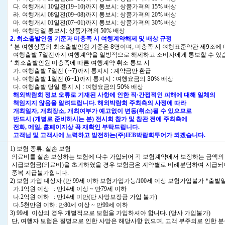
다. 여행개시 10일전(19~10)까지 통보시: 상품가격의 15% 배상
라. 여행개시 08일전(09~08)까지 통보시: 상품가격의 20% 배상
마. 여행개시 01일전(07~01)까지 통보시: 상품가격의 30% 배상
바. 여행당일 통보시: 상품가격의 50% 배상
2. 최소출발인원 기준과 미충족 시 여행계약해제 및 배상 규정
* 본 여행상품의 최소출발인원 기준은 8명이며, 미충족 시 여행표준약관 제9조에
여행출발 7일전까지 여행계약을 일방적으로 해제하고 소비자에게 통보할 수 있
* 최소출발인원 미충족에 따른 여행계약 취소 통보 시
가. 여행출발 7일전 ( ~7)까지 통지시 : 계약금만 환급
나. 여행출발 1일전 (6~1)까지 통지시 : 여행요금의 30% 배상
다. 여행출발 당일 통지 시 : 여행요금의 50% 배상
해외박람회 정보 오류로 기재된 사항에 인한 직·간접적인 피해에 대해 일체의
책임지지 않음을 알려드립니다. 해외박람회 주최측의 사정에 따라
개최일자, 개최장소, 개최여부가 예고없이 변동(취소)될 수 있으므로
반드시 (개별로 준비하시는 분) 전시회 참가 및 참관 전에 주최측에
전화, 메일, 홈페이지상 꼭 재확인 부탁드립니다.
고객님 및 고객사에 노력하고 발전하는(주)IEB박람회투어가 되겠습니다.
1) 보험 종류: 실손 보험
의료비를 실손 보상하는 보험에 다수 가입되어 각 보험계약에서 보장하는 금액의
지급보험금(의료비)을 초과하였을 경우 보험금은 계약별로 비례분담하여 지급되
중복 지급불가합니다.
2) 보험 가입 대상자 (만 99세 이하 보험가입가능/100세 이상 보험가입불가 *출발일
가.1억원 이상 : 만14세 이상 ~ 만79세 이하
나.2억원 이하 : 만14세 미만(단 사망보장금 가입 불가)
다.5천만원 이하: 만80세 이상 ~ 만99세 이하
3) 99세 이상의 경우 개별적으로 보험을 가입하셔야 합니다. (당사 가입불가)
단, 여행자 보험은 질병으로 인한 사망은 해당사항 없으며, 고객 부주의로 인한 분