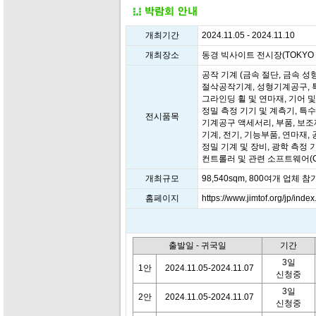
개최기간
2024.11.05 - 2024.11.10
개최장소
동경 빅사이트 전시장(TOKYO BI
공작 기계 (금속 절단, 금속 성형
절삭공작기계, 성형기계공구, 특
그라인딩 휠 및 연마재, 기어 및
정밀 측정 기기 및 계측기, 특
전시품목
기계공구 액세서리, 부품, 보조
기계, 전기, 기능부품, 연마재, 
정밀 기계 및 장비, 광학 측정 기
컨트롤러 및 관련 소프트웨어(CA
개최규모
98,540sqm, 800여개 업체 참
홈페이지
https://www.jimtof.org/jp/index
출발일 - 귀국일
기간
3일
1안
2024.11.05-2024.11.07
신청중
3일
2안
2024.11.05-2024.11.07
신청중