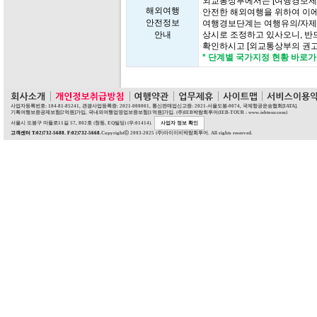
외교통상부에서는 [여행경보제
해외여행
안전한 해외여행을 위하여 이에
안전정보
여행경보단계는 여행유의/자제/
안내
상시로 조정하고 있사오니, 반
확인하시고 [외교통상부의 권고
* 단계별 국가지정 현황 바로
사업자등록번호: 104-81-85241, 관광사업등록증: 2021-000001, 통신판매업신고증: 2021-서울도봉-0074, 국제항공운송협회[IATA].
기획여행보증공제보험[2억원]가입, 국내외여행업영업보증보험[1억원]가입. (주)IEB박람회투어(IEB-TOUR : www.iebtour.com)
서울시 도봉구 마들로11길 57, 802호 (창동, EQ빌딩) (우:01414).
사업자 정보 확인
고객센터 T:02)732-5688. F:02)732-5668.
Copyrightⓒ 2003-2025 (주)아이이비박람회투어. All rights reserved.