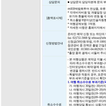
상담문의
■ 상담문의 담당자분께 문의 부탁드
㈜IEB박람회투어 전상품, 유
* 각국비자비용 및 개별일정 
유가와 환율에 따라 변동 될 수
[총액표시제]
* 최소출발 8명이상(인솔자동행
* 여행공제보험: 1억원.
* 자세한 사항은 홈페이지에
온라인 예약 신청 또는 하단의
fax: 02)732-5668 및 iebtour
신청금(50만원/유럽, 미주:1
신청방법안내
참관경비 중 잔액은 출발 21
국민은행 : 813001-04-0029
*출장 품위 결재시 서둘러 주시
- 본 여행상품은 계약금 지불
따라 취소수수료가 부과됩니
- 인터넷상에서 예약/결제 취
변경을 원하시면 반드시 예약
- 특별약관 적용의 경우, 표
부과 세부기준을 반드시 확인
1. 여행 취소수수료 부과기준(
가. 여행개시 30일전(~30)까
나. 여행개시 20일전(29~20)
다. 여행개시 10일전(19~10)
라. 여행개시 08일전(09~08)
마. 여행개시 01일전(07~01)
취소수수료
바. 여행당일 통보시: 상품가격