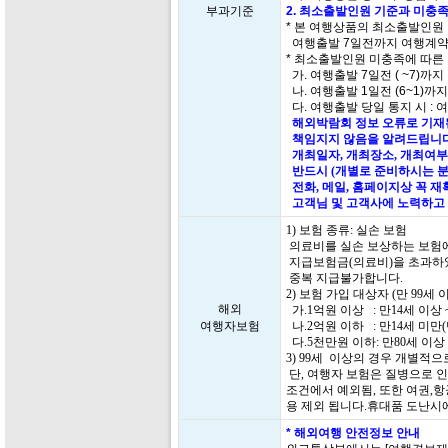
부과기준
2. 최소출발인원 기준과 미충족
* 본 여행상품의 최소출발인원
여행출발 7일전까지 여행계약
* 최소출발인원 미충족에 따른
가. 여행출발 7일전 ( ~7)까지
나. 여행출발 1일전 (6~1)까
다. 여행출발 당일 통지 시 : 
해외박람회 정보 오류로 기재된
책임지지 않음을 알려드립니다
개최일자, 개최장소, 개최여부
반드시 (개별로 준비하시는 분
전화, 메일, 홈페이지상 꼭 
고객님 및 고객사에 노력하고 
1) 보험 종류: 실손 보험
의료비를 실손 보상하는 보험에
지급보험금(의료비)을 초과하
중복 지급불가합니다.
2) 보험 가입 대상자 (만 99
해외
가.1억원 이상 : 만14세 이상 
여행자보험
나.2억원 이하 : 만14세 미만
다.5천만원 이하: 만80세 이상 
3) 99세 이상의 경우 개별적
단, 여행자 보험은 질병으로 인
조건에서 예외됨, 또한 여권,항
용 제외 됩니다.휴대품 도난시
* 해외여행 안전정보 안내