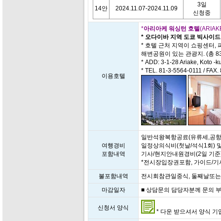
3일
14안
2024.11.07-2024.11.09
신청중
*
아리아케 워싱턴 호텔
(ARIA
* 오다이바 지역 도쿄 빅사이드
* 호텔 근처 지역이 쇼핑센터
해변공원이 있는 관광지. (총 83
* ADD: 3-1-28 Ariake, Koto -k
* TEL. 81-3-5564-0111 / FAX
이용호텔
일반석왕복항공료(유류세,공항세
여행경비
일정상의식비(첫날/석식1회) 
포함내역
기사/현지안내원경비(2일 기준
*전시장입장권포함, 가이드/
불포함내역
전시회참관일중식, 둘째날또는
마감일자
■ 상담문의 담당자분께 문의 부탁드
신청서 양식
* 다운 받으셔서 양식 기입 