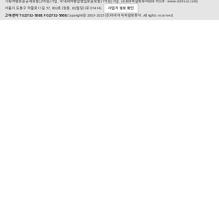
기획여행보증공제보험[2억원]가입, 국내외여행업영업보증보험[1억원]가입. (주)IEB박람회투어(IEB-TOUR : www.iebtour.com)
서울시 도봉구 마들로11길 57, 802호 (창동, EQ빌딩) (우:01414).
사업자 정보 확인
고객센터 T:02)732-5688. F:02)732-5668.
Copyrightⓒ 2003-2025 (주)아이이비박람회투어. All rights reserved.