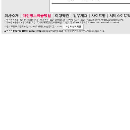
사업자등록번호: 104-81-85241, 관광사업등록증: 2021-000001, 통신판매업신고증: 2021-서울도봉-0074, 국제항공운송협회[IATA].
기획여행보증공제보험[2억원]가입, 국내외여행업영업보증보험[1억원]가입. (주)IEB박람회투어(IEB-TOUR : www.iebtour.com)
서울시 도봉구 마들로11길 57, 802호 (창동, EQ빌딩) (우:01414).
사업자 정보 확인
고객센터 T:02)732-5688. F:02)732-5668.
Copyrightⓒ 2003-2025 (주)아이이비박람회투어. All rights reserved.