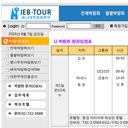
2026년 8월 7일 금요일
전체박람회보기
일자
지역
교통편
시간
월별박람회보기
김 포
06:40
행사추천박람회보기
해외박람회검색Site
OZ1025
08:40
대한무역진흥공사
하네다
전용차
10:45
동 경
오 후
제1일
[01/14]
수
호텔명 : 동경 아리아케 워싱턴 호텔
연락처 : T.81-3-5564-0111 / F.81-3-5