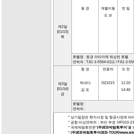
동 경
개별이동
전 일
도 보
제2일
[01/15]
목
호텔명 : 동경 아리아케 워싱턴 호텔
연락처 : T.81-3-5564-0111 / F.81-3-5
동 경
전용차
오 전
하네다
OZ1015
12:20
제3일
[01/16]
김 포
14:40
금
호텔명 :
연락처 :
* 상기일정은 현지사정 및 항공사정에 따라
* 공항 비상연락처：허민 부장 HP.010-230
* 국제박람회전문“
(주)IEB박람회투어
”를
*
(주)IEB박람회투어(IEB-TOUR/www.iebt