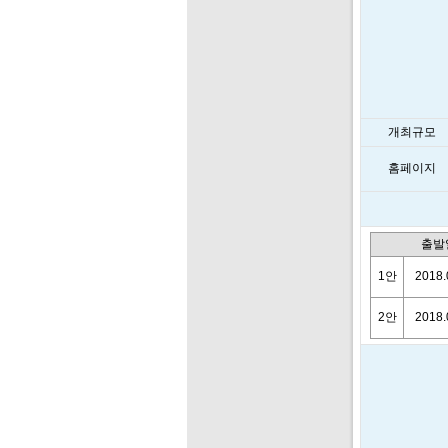
개최규모
홈페이지
출발
1안
2018.
2안
2018.