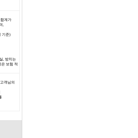
 합계가
며,
 기준)
실, 방치는
목은 보험 적
 고객님의
서
를