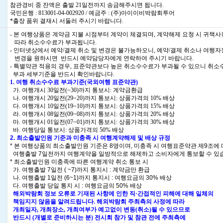
참관경비 중 잔액은 출발 21일전까지 송금해주시면 됩니다.
국민은행 : 813001-04-002920 / 예금주 : (주)아이이비박람회투어
*출장 품위 결재시 서둘러 주시기 바랍니다.
- 본 여행상품은 계약금 지불 시점부터 계약이 체결되며, 계약해제 요청 시 귀책
따라 취소수수료가 부과됩니다.
- 인터넷상에서 예약/결제 취소 및 변경은 불가능하오니, 예약/결제 취소나 여행
변경을 원하시면 반드시 예약담당자에게 연락하여 주시기 바랍니다.
- 특별약관 적용의 경우, 표준약관보다 높은 취소수수료가 부과될 수 있으니 취소
부과 세부기준을 반드시 확인바랍니다.
1. 여행 취소수수료 부과기준(국외여행 표준약관)
가. 여행개시 30일전(~30)까지 통보시: 계약금환급
나. 여행개시 20일전(29~20)까지 통보시: 상품가격의 10% 배상
다. 여행개시 10일전(19~10)까지 통보시: 상품가격의 15% 배상
라. 여행개시 08일전(09~08)까지 통보시: 상품가격의 20% 배상
마. 여행개시 01일전(07~01)까지 통보시: 상품가격의 30% 배상
바. 여행당일 통보시: 상품가격의 50% 배상
2. 최소출발인원 기준과 미충족 시 여행계약해제 및 배상 규정
* 본 여행상품의 최소출발인원 기준은 8명이며, 미충족 시 여행표준약관 제9조에
여행출발 7일전까지 여행계약을 일방적으로 해제하고 소비자에게 통보할 수 있
* 최소출발인원 미충족에 따른 여행계약 취소 통보 시
가. 여행출발 7일전 ( ~7)까지 통지시 : 계약금만 환급
나. 여행출발 1일전 (6~1)까지 통지시 : 여행요금의 30% 배상
다. 여행출발 당일 통지 시 : 여행요금의 50% 배상
해외박람회 정보 오류로 기재된 사항에 인한 직·간접적인 피해에 대해 일체의
책임지지 않음을 알려드립니다. 해외박람회 주최측의 사정에 따라
개최일자, 개최장소, 개최여부가 예고없이 변동(취소)될 수 있으므로
반드시 (개별로 준비하시는 분) 전시회 참가 및 참관 전에 주최측에