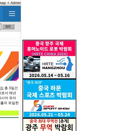
emap
Admin
까지
총 3일간
회로서 매년
하시어 유아
창출의 유일한