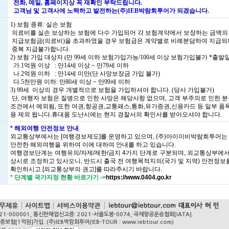
전화, 메일, 홈페이지상 꼭 재확인 부탁드립니다.
고객님 및 고객사에 노력하고 발전하는(주)IEB박람회투어가 되겠습니다.
1) 보험 종류: 실손 보험
의료비를 실손 보상하는 보험에 다수 가입되어 각 보험계약에서 보장하는 금액의
지급보험금(의료비)을 초과하였을 경우 보험금은 계약별로 비례분담하여 지급되
중복 지급불가합니다.
2) 보험 가입 대상자 (만 99세 이하 보험가입가능/100세 이상 보험가입불가 *출발일
가.1억원 이상 : 만14세 이상 ~ 만79세 이하
나.2억원 이하 : 만14세 미만(단 사망보장금 가입 불가)
다.5천만원 이하: 만80세 이상 ~ 만99세 이하
3) 99세 이상의 경우 개별적으로 보험을 가입하셔야 합니다. (당사 가입불가)
단, 여행자 보험은 질병으로 인한 사망은 해당사항 없으며, 고객 부주의로 인한 분
조건에서 예외됨, 또한 여권,항공권,교통패스,통화,유가증권,신용카드 등 일부 품
용 제외 됩니다.휴대품 도난시에는 현지 경찰서의 확인서를 받아오셔야 합니다.
* 해외여행 안전정보 안내
외교통상부에서는 [여행경보제도]를 운영하고 있으며, (주)아이이비박람회투어는
안전한 해외여행을 위하여 이에 대하여 안내를 하고 있습니다.
여행경보단계는 여행유의/자제/제한/금지 4가지 단계로 구분되며, 외교통상부에
상시로 조정하고 있사오니, 반드시 출국 전 여행목적지의(국가 및 지역) 안전정보
확인하시고 [외교통상부의 권고]를 따라주시기 바랍니다.
* 단계별 국가지정 현황 바로가기
->
https://www.0404.go.kr
21-000001, 통신판매업신고증: 2021-서울도봉-0074, 국제항공운송협회[IATA].
억원]가입. (주)IEB박람회투어(IEB-TOUR : www.iebtour.com)