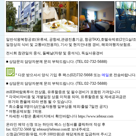
일반석왕복항공료(유류세, 공항세,관광진흥기금, 항공TAX),호텔숙박료(2인1실/
일정상의 식비 및 교통비(전용차), 기사 및 현지안내원 경비, 해외여행자보험료.
전시회 참관일의 중식, 둘째날(차량 및 중석식), 독실사용경비
■ 상담문의 담당자분께 문의 부탁드립니다. (TEL:02-732-5688)
* 다운 받으셔서 양식 기입 후 팩스(02)732-5668 또는
메일
로 전송바랍니다
■ 상담문의 담당자분께 문의 부탁드립니다. (TEL:02-732-5688)
㈜IEB박람회투어 전상품, 유류할증료 및 필수경비가 포함된 가격입니다
* 각국비자비용 및 개별일정 상품 미적용 되며, 유류할증료 및 제세공과금은
유가와 환율에 따라 변동 될 수 있습니다.
* 최소출발 8명이상(인솔자동행 일부상품 제외/출발 7일전 공지)
* 여행공제보험: 1억원.
* 자세한 사항은 홈페이지에서 확인바랍니다
https://www.iebtour.com
온라인 예약 신청 또는 하단의 팩스 신청서를 클릭하여 작성 후
fax: 02)732-5668 및 iebtour@iebtour.com로 보내주세요.
신청금(50만원/유럽, 미주:100만원)은 해당계좌로 입금하여 주시고