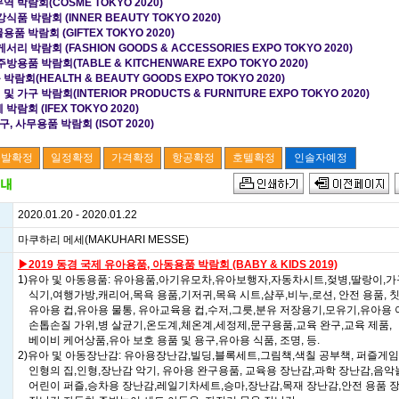
역 박람회(COSME TOKYO 2020)
강식품 박람회 (INNER BEAUTY TOKYO 2020)
용품 박람회 (GIFTEX TOKYO 2020)
게서리 박람회 (FASHION GOODS & ACCESSORIES EXPO TOKYO 2020)
주방용품 박람회(TABLE & KITCHENWARE EXPO TOKYO 2020)
박람회(HEALTH & BEAUTY GOODS EXPO TOKYO 2020)
및 가구 박람회(INTERIOR PRODUCTS & FURNITURE EXPO TOKYO 2020)
 박람회 (IFEX TOKYO 2020)
구, 사무용품 박람회 (ISOT 2020)
2020.01.20 - 2020.01.22
마쿠하리 메세(MAKUHARI MESSE)
▶2019 동경 국제 유아용품, 아동용품 박람회 (BABY & KIDS 2019)
1)유아 및 아동용품: 유아용품,아기유모차,유아보행자,자동차시트,젖병,딸랑이,가
식기,여행가방,캐리어,목욕 용품,기저귀,목욕 시트,샴푸,비누,로션, 안전 용품, 칫
유아용 컵,유아용 물통, 유아교육용 컵,수저,그릇,분유 저장용기,모유기,유아용 
손톱손질 가위,병 살균기,온도계,체온계,세정제,문구용품,교육 완구,교육 제품,
베이비 케어상품,유아 보호 용품 및 용구,유아용 식품, 조명, 등.
2)유아 및 아동장난감: 유아용장난감,빌딩,블록세트,그림책,색칠 공부책, 퍼즐게임
인형의 집,인형,장난감 악기, 유아용 완구용품, 교육용 장난감,과학 장난감,음악
어린이 퍼즐,승차용 장난감,레일기차세트,승마,장난감,목재 장난감,안전 용품 장