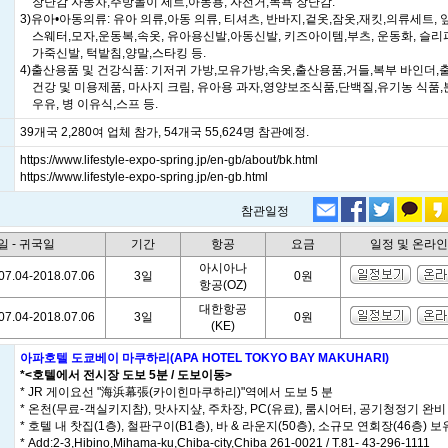
장난감 자동차,주방놀이 세트,아동용, 자전거,목욕 장난감.
3)유아•아동의류: 유아 의류,아동 의류, 티셔츠, 반바지,겉옷,잠옷,재킷,의류세트, 
스웨터,모자,운동복,속옷, 유아용신발,아동신발, 키즈아이템,부츠, 운동화, 슬리
가죽신발, 턱밭침,양말,스타킹 등.
4)출산용품 및 건강식품: 기저귀 가방,모유가방,속옷,출산용품,거들,복부 바인더,
건강 및 미용제품, 마사지 크림, 유아용 과자,영양보조식품,단백질,유기농 식품,
우유, 병 이유식,스프 등.
39개국 2,280여 업체 참가, 54개국 55,624명 참관예정.
https://www.lifestyle-expo-spring.jp/en-gb/about/bk.html
https://www.lifestyle-expo-spring.jp/en-gb.html
참관일정
일 - 귀국일
기간
항공
요금
일정 및 온라
아시아나
07.04-2018.07.06
3일
0원
항공(OZ)
대한항공
07.04-2018.07.06
3일
0원
(KE)
아파호텔 도쿄베이 마쿠하리(APA HOTEL TOKYO BAY MAKUHARI)
*<호텔에서 전시장 도보 5분 / 도보이동>
* JR 게이요선 "海浜幕張(카이힌마쿠하리)"역에서 도보 5 분
* 온천(무료-객실키지참), 맛사지샾, 주차장, PC(유료), 룸시어터, 공기청정기 완비
* 호텔 내 찻집(1층), 철판구이(B1층), 바 & 라운지(50층), 소규모 연회장(46층) 보
* Add:2-3,Hibino,Mihama-ku,Chiba-city,Chiba 261-0021 / T.81- 43-296-1111