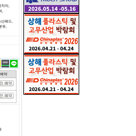
앞치마,
퍼,
출산패드,
분유,
인예약
유