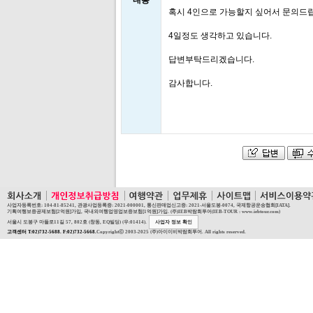
내용
혹시 4인으로 가능할지 싶어서 문의드
4일정도 생각하고 있습니다.
답변부탁드리겠습니다.
감사합니다.
사업자등록번호: 104-81-85241, 관광사업등록증: 2021-000001, 통신판매업신고증: 2021-서울도봉-0074, 국제항공운송협회[IATA].
기획여행보증공제보험[2억원]가입, 국내외여행업영업보증보험[1억원]가입. (주)IEB박람회투어(IEB-TOUR : www.iebtour.com)
서울시 도봉구 마들로11길 57, 802호 (창동, EQ빌딩) (우:01414).
사업자 정보 확인
고객센터 T:02)732-5688. F:02)732-5668.
Copyrightⓒ 2003-2025 (주)아이이비박람회투어. All rights reserved.