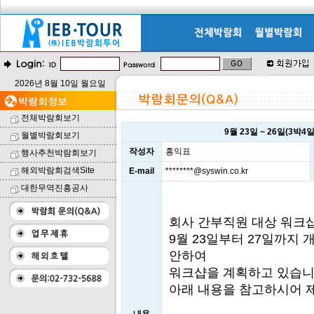
2026년 8월 10일 월요일
전체박람회보기
9월 23일 ~ 26일(3박
월별박람회보기
작성자
홍익표
행사추천박람회보기
해외박람회검색Site
E-mail
********@syswin.co.kr
대한무역진흥공사
회사 간부직원 대상 워크
9월 23일부터 27일까지
안하여
워크샵을 계획하고 있습니
아래 내용을 참고하시어 