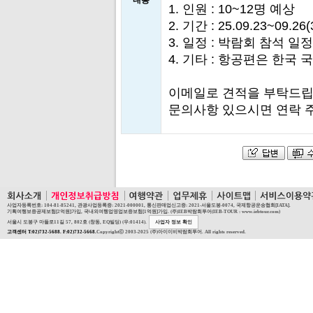
내용
1. 인원 : 10~12명 예상
2. 기간 : 25.09.23~09.2
3. 일정 : 박람회 참석 
4. 기타 : 항공편은 한국 
이메일로 견적을 부탁드립
문의사항 있으시면 연락 
사업자등록번호: 104-81-85241, 관광사업등록증: 2021-000001, 통신판매업신고증: 2021-서울도봉-0074, 국제항공운송협회[IATA].
기획여행보증공제보험[2억원]가입, 국내외여행업영업보증보험[1억원]가입. (주)IEB박람회투어(IEB-TOUR : www.iebtour.com)
서울시 도봉구 마들로11길 57, 802호 (창동, EQ빌딩) (우:01414).
사업자 정보 확인
고객센터 T:02)732-5688. F:02)732-5668.
Copyrightⓒ 2003-2025 (주)아이이비박람회투어. All rights reserved.