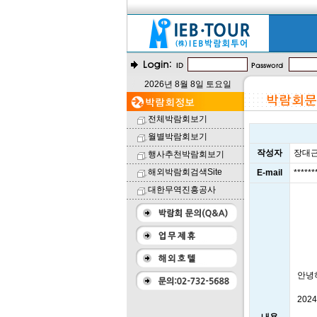
2026년 8월 8일 토요일
전체박람회보기
월별박람회보기
작성자
장대
행사추천박람회보기
해외박람회검색Site
E-mail
*****
대한무역진흥공사
안녕
202