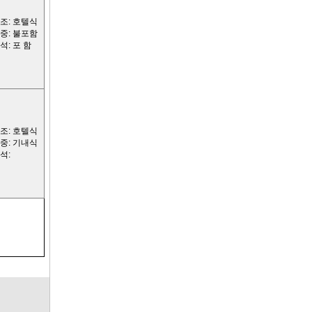
조: 호텔식
중: 불포함
석: 포 함
조: 호텔식
중: 기내식
석: