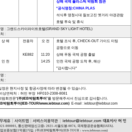
상해 국제 플라스틱 박람회 참관
*공식명칭:CHINA PLAS
석식후 명청시대 칠보고진 옛거리 야경관람
호텔 투숙 및 휴식
명 : 그랜드스카이라이트호텔(GRAND SKY LIGHT HOTEL)
처 :
상 해
전용차
오 전
호텔 조식 후, CHECK-OUT 가이드 미팅
공항으로 이동
KE882
11:20
상해 푸동 국제 공항 출발
인 천
14:25
인천 국제 공항 도착 후, 해산
*감사합니다*
명 :
처 :
일정은 현지사정 및 항공사정에 따라 변경될 수 있습니다.
 비상연락처：허민 부장 HP.010-2308-8081
제박람회전문“
(주)IEB박람회투어
”를 방문해주셔서 진심으로 감사합니다.
EB박람회투어(IEB-TOUR/www.iebtour.com)
E-mail :
iebtour@iebtour.com
021-000001, 통신판매업신고증: 2021-서울도봉-0074, 국제항공운송협회[IATA].
1억원]가입. (주)IEB박람회투어(IEB-TOUR : www.iebtour.com)