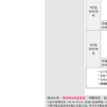
제2일
[04/23]
목
호텔
연락
제3일
[04/24]
금
호텔
연락
* 상기
* 공항
* 국
*
(주)I
사업자등록번호: 104-81-85241, 관광사업등록증: 2
기획여행보증공제보험[2억원]가입, 국내외여행업영업보증보험[