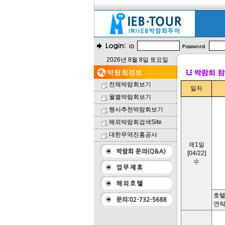
2026년 8월 8일 토요일
전체박람회보기
일자
월별박람회보기
행사추천박람회보기
해외박람회검색Site
대한무역진흥공사
제1일
[04/22]
수
호텔
연락