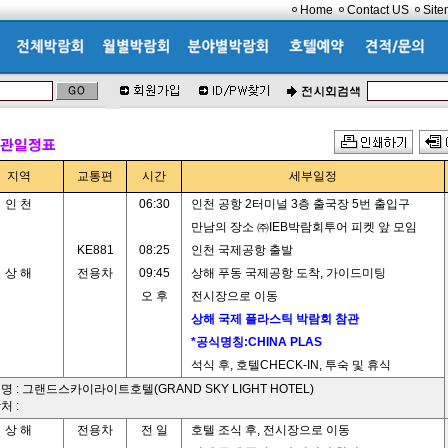
Home
Contact US
Sit
지역
교통편
시간
세부일정
인 천
06:30
인천 공항 2터미널 3층 출국장 5번 출입구
만남의 장소 ㈜IEB박람회투어 피켓 앞 모임
KE881
08:25
인천 국제공항 출발
상 해
전용차
09:45
상해 푸동 국제공항 도착, 가이드미팅
오 후
전시장으로 이동
상해 국제 플라스틱 박람회 참관
*공식명칭:CHINA PLAS
석식 후, 호텔CHECK-IN, 투숙 및 휴식
명 : 그랜드스카이라이트호텔(GRAND SKY LIGHT HOTEL)
처 :
상 해
전용차
전 일
호텔 조식 후, 전시장으로 이동