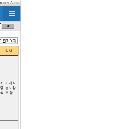
emap
Admin
식사
조: 기내식
중: 불포함
석: 포 함