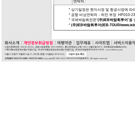
연락처 :
* 상기일정은 현지사정 및 항공사정에 따라
* 공항 비상연락처：허민 부장 HP.010-230
* 국제박람회전문“
(주)IEB박람회투어
”를
*
(주)IEB박람회투어(IEB-TOUR/www.iebt
사업자등록번호: 104-81-85241, 관광사업등록증: 2021-000001, 통신판매업신고증: 2021-서울도봉-0074, 국제항공운송협회[IATA].
기획여행보증공제보험[2억원]가입, 국내외여행업영업보증보험[1억원]가입. (주)IEB박람회투어(IEB-TOUR : www.iebtour.com)
서울시 도봉구 마들로11길 57, 802호 (창동, EQ빌딩) (우:01414).
사업자 정보 확인
고객센터 T:02)732-5688. F:02)732-5668.
Copyrightⓒ 2003-2025 (주)아이이비박람회투어. All rights reserved.