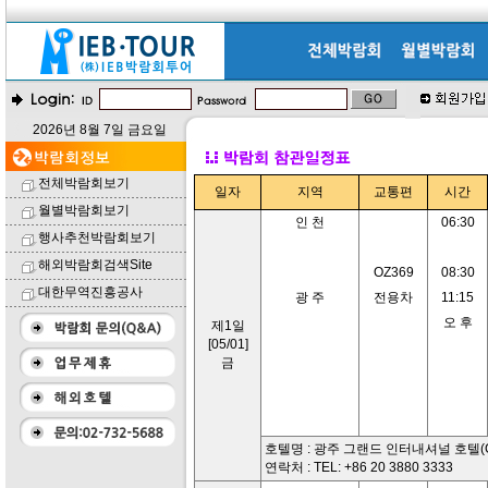
2026년 8월 7일 금요일
전체박람회보기
일자
지역
교통편
시간
월별박람회보기
인 천
06:30
행사추천박람회보기
해외박람회검색Site
OZ369
08:30
대한무역진흥공사
광 주
전용차
11:15
오 후
제1일
[05/01]
금
호텔명 : 광주 그랜드 인터내셔널 호텔(Grand 
연락처 : TEL: +86 20 3880 3333