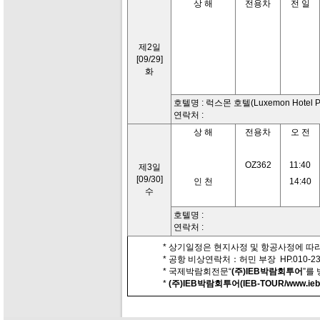
상 해
전용차
전 일
제2일
[09/29]
화
호텔명 : 럭스몬 호텔(Luxemon Hotel Pu
연락처 :
상 해
전용차
오 전
OZ362
11:40
제3일
[09/30]
인 천
14:40
수
호텔명 :
연락처 :
* 상기일정은 현지사정 및 항공사정에 따라
* 공항 비상연락처：허민 부장 HP.010-230
* 국제박람회전문“
(주)IEB박람회투어
”를
*
(주)IEB박람회투어(IEB-TOUR/www.iebt