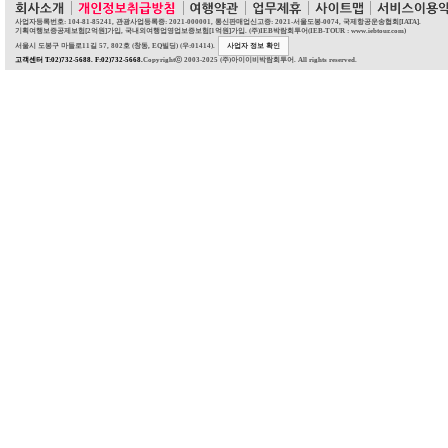
사업자등록번호: 104-81-85241, 관광사업등록증: 2021-000001, 통신판매업신고증: 2021-서울도봉-0074, 국제항공운송협회[IATA].
기획여행보증공제보험[2억원]가입, 국내외여행업영업보증보험[1억원]가입. (주)IEB박람회투어(IEB-TOUR : www.iebtour.com)
서울시 도봉구 마들로11길 57, 802호 (창동, EQ빌딩) (우:01414).
사업자 정보 확인
고객센터 T:02)732-5688. F:02)732-5668.
Copyrightⓒ 2003-2025 (주)아이이비박람회투어. All rights reserved.