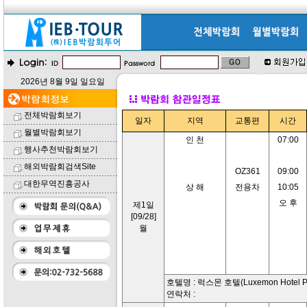
2026년 8월 9일 일요일
전체박람회보기
일자
지역
교통편
시간
월별박람회보기
인 천
07:00
행사추천박람회보기
해외박람회검색Site
OZ361
09:00
대한무역진흥공사
상 해
전용차
10:05
오 후
제1일
[09/28]
월
호텔명 : 럭스몬 호텔(Luxemon Hotel Pu
연락처 :