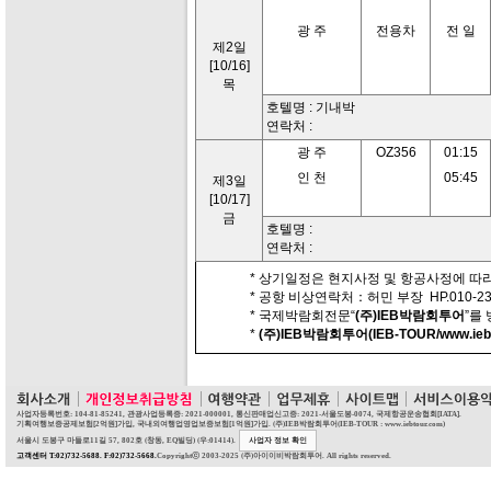
광 주
전용차
전 일
제2일
[10/16]
목
호텔명 : 기내박
연락처 :
광 주
OZ356
01:15
인 천
05:45
제3일
[10/17]
금
호텔명 :
연락처 :
* 상기일정은 현지사정 및 항공사정에 따라
* 공항 비상연락처：허민 부장 HP.010-230
* 국제박람회전문“
(주)IEB박람회투어
”를
*
(주)IEB박람회투어(IEB-TOUR/www.iebt
사업자등록번호: 104-81-85241, 관광사업등록증: 2021-000001, 통신판매업신고증: 2021-서울도봉-0074, 국제항공운송협회[IATA].
기획여행보증공제보험[2억원]가입, 국내외여행업영업보증보험[1억원]가입. (주)IEB박람회투어(IEB-TOUR : www.iebtour.com)
서울시 도봉구 마들로11길 57, 802호 (창동, EQ빌딩) (우:01414).
사업자 정보 확인
고객센터 T:02)732-5688. F:02)732-5668.
Copyrightⓒ 2003-2025 (주)아이이비박람회투어. All rights reserved.