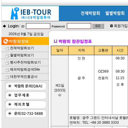
2026년 8월 7일 금요일
전체박람회보기
일자
지역
교통편
시간
월별박람회보기
인 천
06:30
행사추천박람회보기
해외박람회검색Site
OZ369
08:30
대한무역진흥공사
광 주
전용차
11:15
오 후
제1일
[10/15]
수
호텔명 : 광주 그랜드 인터내셔널 호텔(Grand I
연락처 : TEL: +86 20 3880 3333