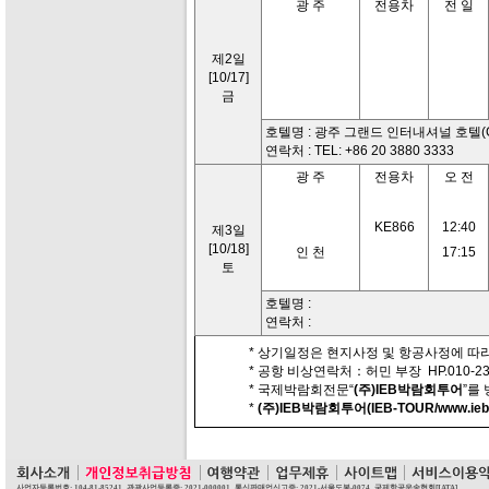
광 주
전용차
전 일
제2일
[10/17]
금
호텔명 : 광주 그랜드 인터내셔널 호텔(Grand I
연락처 : TEL: +86 20 3880 3333
광 주
전용차
오 전
KE866
12:40
제3일
[10/18]
인 천
17:15
토
호텔명 :
연락처 :
* 상기일정은 현지사정 및 항공사정에 따라
* 공항 비상연락처：허민 부장 HP.010-230
* 국제박람회전문“
(주)IEB박람회투어
”를
*
(주)IEB박람회투어(IEB-TOUR/www.iebt
사업자등록번호: 104-81-85241, 관광사업등록증: 2021-000001, 통신판매업신고증: 2021-서울도봉-0074, 국제항공운송협회[IATA].