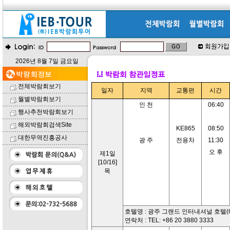
2026년 8월 7일 금요일
전체박람회보기
일자
지역
교통편
시간
월별박람회보기
인 천
06:40
행사추천박람회보기
해외박람회검색Site
KE865
08:50
대한무역진흥공사
광 주
전용차
11:30
오 후
제1일
[10/16]
목
호텔명 : 광주 그랜드 인터내셔널 호텔(Grand I
연락처 : TEL: +86 20 3880 3333