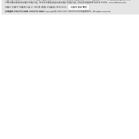
기획여행보증공제보험[2억원]가입, 국내외여행업영업보증보험[1억원]가입. (주)IEB박람회투어(IEB-TOUR : www.iebtour.com)
서울시 도봉구 마들로11길 57, 802호 (창동, EQ빌딩) (우:01414).
사업자 정보 확인
고객센터 T:02)732-5688. F:02)732-5668.
Copyrightⓒ 2003-2025 (주)아이이비박람회투어. All rights reserved.