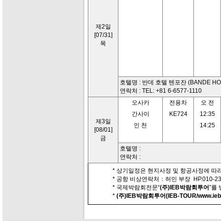
제2일
[07/31]
목
호텔명 : 반데 호텔 텐포잔 (BANDE HOTE
연락처 : TEL: +81 6-6577-1110
오사카
전용차
오 전
간사이
KE724
12:35
제3일
인 천
14:25
[08/01]
금
호텔명 :
연락처 :
* 상기일정은 현지사정 및 항공사정에 따라
* 공항 비상연락처：허민 부장 HP.010-230
* 국제박람회전문“
(주)IEB박람회투어
”를
*
(주)IEB박람회투어(IEB-TOUR/www.iebt