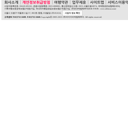
사업자등록번호: 104-81-85241, 관광사업등록증: 2021-000001, 통신판매업신고증: 2021-서울도봉-0074, 국제항공운송협회[IATA].
기획여행보증공제보험[2억원]가입, 국내외여행업영업보증보험[1억원]가입. (주)IEB박람회투어(IEB-TOUR : www.iebtour.com)
서울시 도봉구 마들로11길 57, 802호 (창동, EQ빌딩) (우:01414).
사업자 정보 확인
고객센터 T:02)732-5688. F:02)732-5668.
Copyrightⓒ 2003-2025 (주)아이이비박람회투어. All rights reserved.