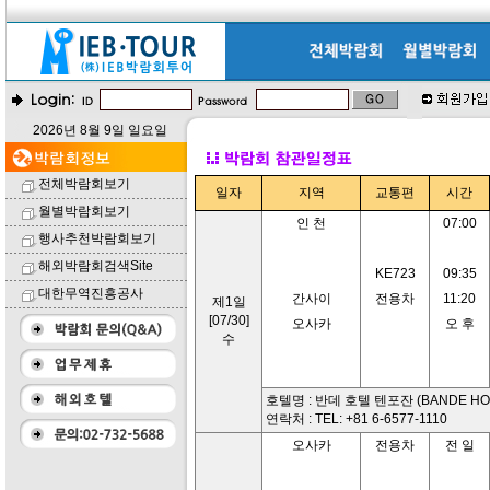
2026년 8월 9일 일요일
전체박람회보기
일자
지역
교통편
시간
월별박람회보기
인 천
07:00
행사추천박람회보기
해외박람회검색Site
KE723
09:35
대한무역진흥공사
간사이
전용차
11:20
제1일
[07/30]
오사카
오 후
수
호텔명 : 반데 호텔 텐포잔 (BANDE HOTE
연락처 : TEL: +81 6-6577-1110
오사카
전용차
전 일