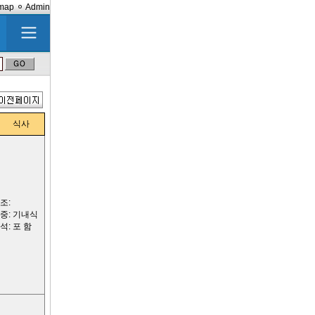
emap
Admin
식사
조:
중: 기내식
석: 포 함