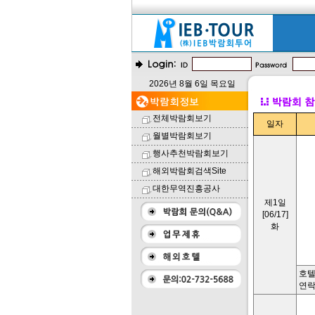
2026년 8월 6일 목요일
전체박람회보기
일자
월별박람회보기
행사추천박람회보기
해외박람회검색Site
대한무역진흥공사
제1일
[06/17]
화
호텔명
연락처