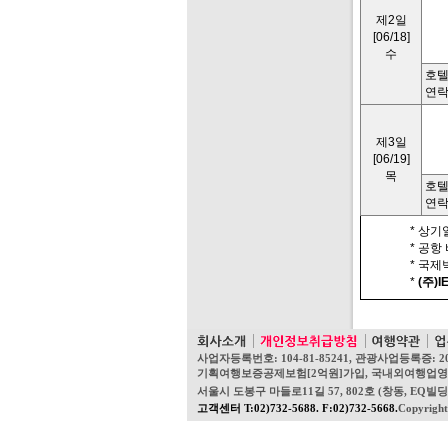
제2일
[06/18]
수
호텔명
연락처
제3일
[06/19]
목
호텔
연락
* 상기
* 공항
* 국
*
(주)I
사업자등록번호: 104-81-85241, 관광사업등록증: 2
기획여행보증공제보험[2억원]가입, 국내외여행업영업보증보험[
서울시 도봉구 마들로11길 57, 802호 (창동, EQ빌딩) 
고객센터 T:02)732-5688. F:02)732-5668.
Copyrigh