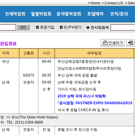
Home
Contact US
Sit
지역
교통편
시간
세부일정
부산
06:40
부산김해공항2층중앙안내카운터옆
만남의장소㈜IEB박람회투어피켓앞미팅
KE875
08:35
부산 김해 국제 공항 출발
상 해
전용차
09:40
상해 푸동 국제공항 도착 후
오 후
가이드 미팅, 전시장이동
2019 상해 국제 파스너 박람회
*공식명칭: FASTNER EXPO SHANGHAI2019
석식 후 호텔 CHECK-IN 및 휴식
 : 더 큐브(The Qube Hotel Xiqiao)
 : TEL: (021)-2309-8888
상 해
전용차
전 일
호텔 조식 후 전시장 이동