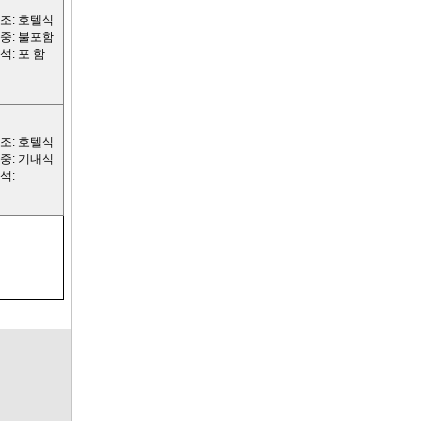
조: 호텔식
중: 불포함
석: 포 함
조: 호텔식
중: 기내식
석: