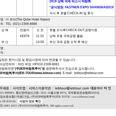
2019 상해 국제 파스너 박람회
*공식명칭: FASTNER EXPO SHANGHAI2019
석식 후 호텔 CHECK-IN 및 휴식
 : 더 큐브(The Qube Hotel Xiqiao)
 : TEL: (021)-2309-8888
상 해
전용차
오 전
호텔 조식후CHECK-OUT,공항이동
KE876
11:10
상해 푸동 국제공항 출발
부 산
14:00
부산 국제 공항 도착 후 해산
명 :
처 :
일정은 현지사정 및 항공사정에 따라 변경될 수 있습니다.
 비상연락처：허민 부장 HP.010-2308-8081
제박람회전문“
(주)IEB박람회투어
”를 방문해주셔서 진심으로 감사합니다.
EB박람회투어(IEB-TOUR/www.iebtour.com)
E-mail :
iebtour@iebtour.com
021-000001, 통신판매업신고증: 2021-서울도봉-0074, 국제항공운송협회[IATA].
1억원]가입. (주)IEB박람회투어(IEB-TOUR : www.iebtour.com)
(우:01414).
사업자 정보 확인
tⓒ 2003-2025 (주)아이이비박람회투어. All rights reserved.