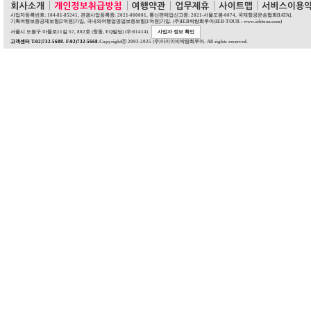
사업자등록번호: 104-81-85241, 관광사업등록증: 2021-000001, 통신판매업신고증: 2021-서울도봉-0074, 국제항공운송협회[IATA].
기획여행보증공제보험[2억원]가입, 국내외여행업영업보증보험[1억원]가입. (주)IEB박람회투어(IEB-TOUR : www.iebtour.com)
서울시 도봉구 마들로11길 57, 802호 (창동, EQ빌딩) (우:01414).
사업자 정보 확인
고객센터 T:02)732-5688. F:02)732-5668.
Copyrightⓒ 2003-2025 (주)아이이비박람회투어. All rights reserved.