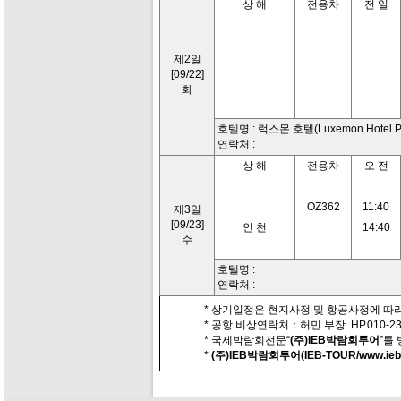
상 해
전용차
전 일
제2일
[09/22]
화
호텔명 : 럭스몬 호텔(Luxemon Hotel Pu
연락처 :
상 해
전용차
오 전
OZ362
11:40
제3일
[09/23]
인 천
14:40
수
호텔명 :
연락처 :
* 상기일정은 현지사정 및 항공사정에 따라
* 공항 비상연락처：허민 부장 HP.010-230
* 국제박람회전문“
(주)IEB박람회투어
”를
*
(주)IEB박람회투어(IEB-TOUR/www.iebt