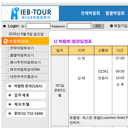
2026년 8월 9일 일요일
전체박람회보기
일자
지역
교통편
시간
월별박람회보기
인 천
07:00
행사추천박람회보기
해외박람회검색Site
OZ361
09:00
대한무역진흥공사
상 해
전용차
10:05
오 후
제1일
[09/21]
월
호텔명 : 럭스몬 호텔(Luxemon Hotel Pu
연락처 :