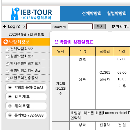
2026년 8월 7일 금요일
전체박람회보기
일자
지역
교통편
시간
월별박람회보기
인 천
07:00
행사추천박람회보기
해외박람회검색Site
OZ361
09:00
대한무역진흥공사
상 해
전용차
10:05
제1일
오 후
[10/22]
수
호텔명 : 럭스몬 호텔(Luxemon Hotel Pu
연락처 :
상 해
전용차
전 일