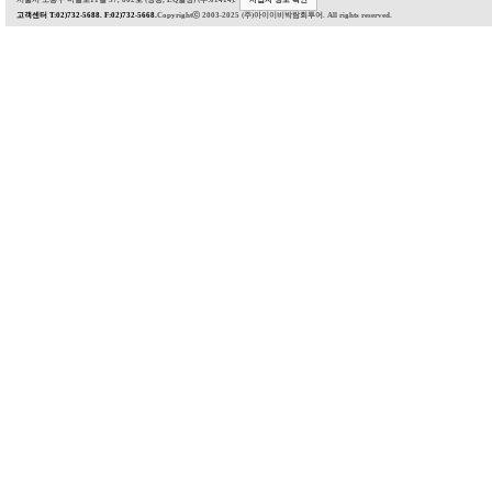
서울시 도봉구 마들로11길 57, 802호 (창동, EQ빌딩) (우:01414).
사업자 정보 확인
고객센터 T:02)732-5688. F:02)732-5668.
Copyrightⓒ 2003-2025 (주)아이이비박람회투어. All rights reserved.