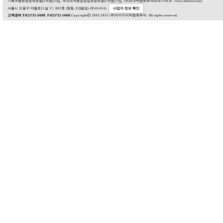
기획여행보증공제보험[2억원]가입, 국내외여행업영업보증보험[1억원]가입. (주)IEB박람회투어(IEB-TOUR : www.iebtour.com)
서울시 도봉구 마들로11길 57, 802호 (창동, EQ빌딩) (우:01414).
사업자 정보 확인
고객센터 T:02)732-5688. F:02)732-5668.
Copyrightⓒ 2003-2025 (주)아이이비박람회투어. All rights reserved.