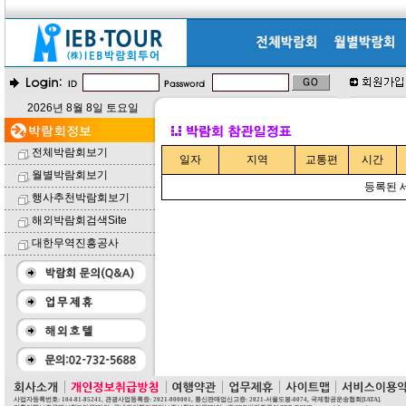
2026년 8월 8일 토요일
전체박람회보기
일자
지역
교통편
시간
월별박람회보기
등록된 
행사추천박람회보기
해외박람회검색Site
대한무역진흥공사
사업자등록번호: 104-81-85241, 관광사업등록증: 2021-000001, 통신판매업신고증: 2021-서울도봉-0074, 국제항공운송협회[IATA].