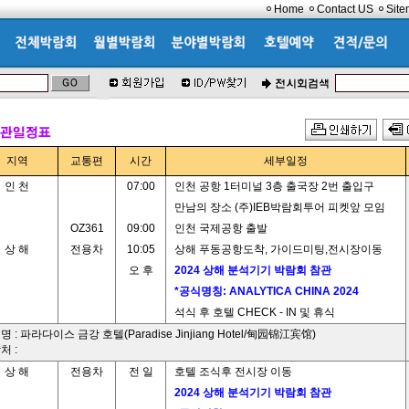
Home
Contact US
Sit
지역
교통편
시간
세부일정
인 천
07:00
인천 공항 1터미널 3층 출국장 2번 출입구
만남의 장소 (주)IEB박람회투어 피켓앞 모임
OZ361
09:00
인천 국제공항 출발
상 해
전용차
10:05
상해 푸동공항도착, 가이드미팅,전시장이동
오 후
2024 상해 분석기기 박람회 참관
*공식명칭: ANALYTICA CHINA 2024
석식 후 호텔 CHECK - IN 및 휴식
 : 파라다이스 금강 호텔(Paradise Jinjiang Hotel/甸园锦江宾馆)
처 :
상 해
전용차
전 일
호텔 조식후 전시장 이동
2024 상해 분석기기 박람회 참관