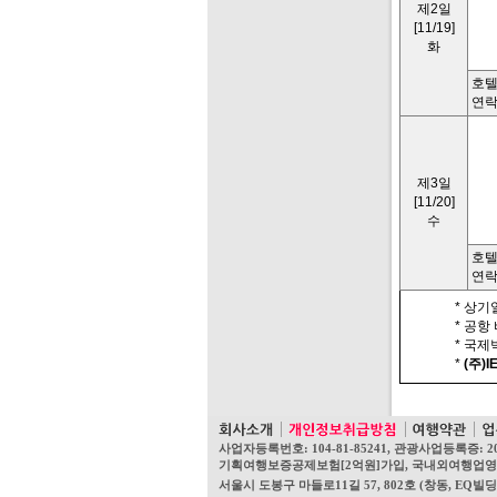
제2일
[11/19]
화
호텔명
연락
제3일
[11/20]
수
호텔
연락
* 상기
* 공항
* 국
*
(주)I
사업자등록번호: 104-81-85241, 관광사업등록증: 2
기획여행보증공제보험[2억원]가입, 국내외여행업영업보증보험[
서울시 도봉구 마들로11길 57, 802호 (창동, EQ빌딩) 