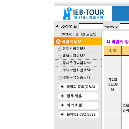
2026년 8월 8일 토요일
전체박람회보기
일자
월별박람회보기
행사추천박람회보기
해외박람회검색Site
대한무역진흥공사
제1일
[11/18]
월
호텔명
연락