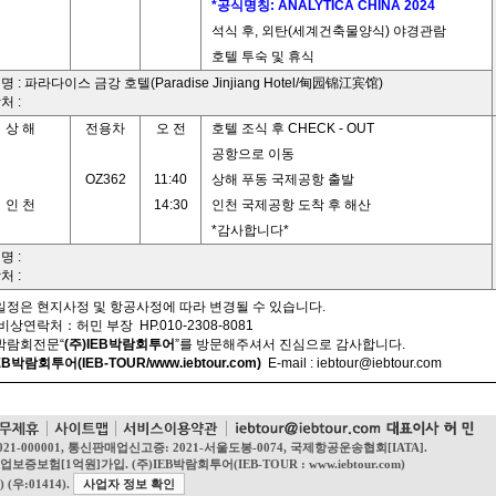
*공식명칭: ANALYTICA CHINA 2024
석식 후, 외탄(세계건축물양식) 야경관람
호텔 투숙 및 휴식
 : 파라다이스 금강 호텔(Paradise Jinjiang Hotel/甸园锦江宾馆)
처 :
상 해
전용차
오 전
호텔 조식 후 CHECK - OUT
공항으로 이동
OZ362
11:40
상해 푸동 국제공항 출발
인 천
14:30
인천 국제공항 도착 후 해산
*감사합니다*
명 :
처 :
일정은 현지사정 및 항공사정에 따라 변경될 수 있습니다.
 비상연락처：허민 부장 HP.010-2308-8081
제박람회전문“
(주)IEB박람회투어
”를 방문해주셔서 진심으로 감사합니다.
EB박람회투어(IEB-TOUR/www.iebtour.com)
E-mail :
iebtour@iebtour.com
021-000001, 통신판매업신고증: 2021-서울도봉-0074, 국제항공운송협회[IATA].
1억원]가입. (주)IEB박람회투어(IEB-TOUR : www.iebtour.com)
(우:01414).
사업자 정보 확인