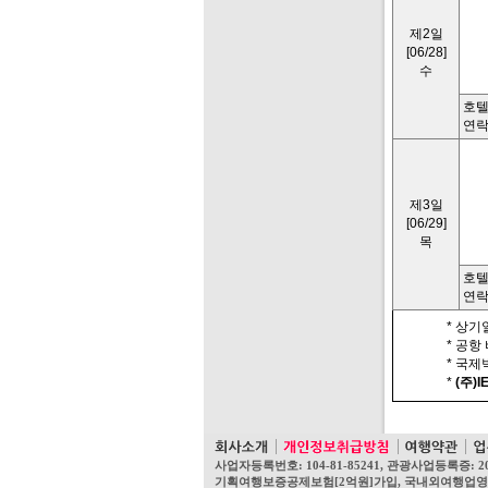
제2일
[06/28]
수
호텔명
연락처
제3일
[06/29]
목
호텔
연락
* 상기
* 공항
* 국
*
(주)I
사업자등록번호: 104-81-85241, 관광사업등록증: 2
기획여행보증공제보험[2억원]가입, 국내외여행업영업보증보험[