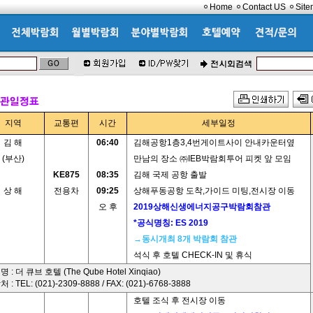
Home
Contact US
Sit
지역
교통편
시간
세부일정
김 해
06:40
김해공항1층3,4번게이트사이 안내카운터옆
(부산)
만남의 장소 ㈜IEB박람회투어 피켓 앞 모임
KE875
08:35
김해 국제 공항 출발
상 해
전용차
09:25
상해푸동공항 도착,가이드 미팅,전시장 이동
오 후
2019상해신생에너지공구박람회참관
*공식명칭: ES 2019
→동시개최 8개 박람회 참관
석식 후 호텔 CHECK-IN 및 휴식
 : 더 큐브 호텔 (The Qube Hotel Xinqiao)
 : TEL: (021)-2309-8888 / FAX: (021)-6768-3888
호텔 조식 후 전시장 이동