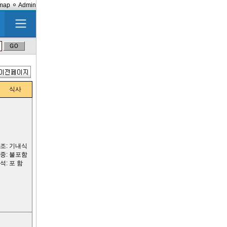
emap
Admin
식사
조: 기내식
중: 불포함
석: 포 함