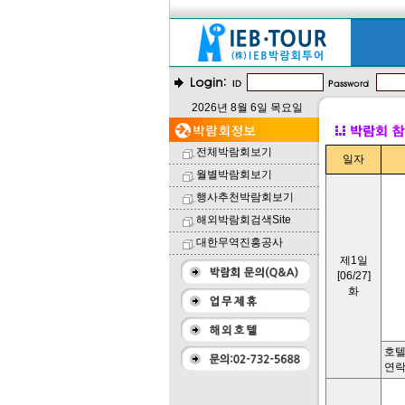
2026년 8월 6일 목요일
전체박람회보기
일자
월별박람회보기
행사추천박람회보기
해외박람회검색Site
대한무역진흥공사
제1일
[06/27]
화
호텔명
연락처