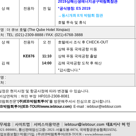
2019상해신생에너지공구박람회참관
상 해
전용차
전 일
*공식명칭: ES 2019
→동시개최 8개 박람회 참관
호텔 투숙 및 휴식
 : 더 큐브 호텔 (The Qube Hotel Xinqiao)
 : TEL: (021)-2309-8888 / FAX: (021)-6768-3888
상 해
전용차
오 전
호텔에서 조식 후 CHECK-OUT
상해 푸동 국제공항 이동
KE876
11:10
상해 푸동 국제공항 출발
김 해
14:00
김해 국제공항 도착 후 해산
*감사합니다.*
명 :
처 :
일정은 현지사정 및 항공사정에 따라 변경될 수 있습니다.
 비상연락처：허민 부장 HP.010-2308-8081
제박람회전문“
(주)IEB박람회투어
”를 방문해주셔서 진심으로 감사합니다.
EB박람회투어(IEB-TOUR/www.iebtour.com)
E-mail :
iebtour@iebtour.com
021-000001, 통신판매업신고증: 2021-서울도봉-0074, 국제항공운송협회[IATA].
1억원]가입. (주)IEB박람회투어(IEB-TOUR : www.iebtour.com)