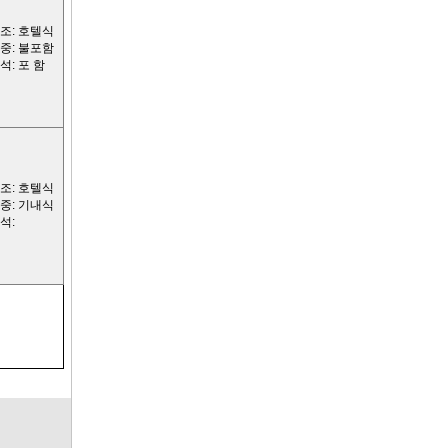
조: 호텔식
중: 불포함
석: 포 함
조: 호텔식
중: 기내식
석: