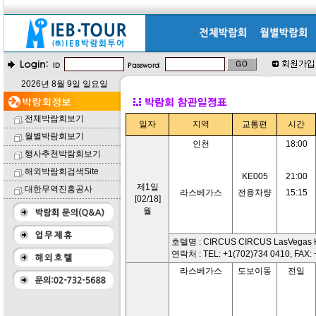
2026년 8월 9일 일요일
전체박람회보기
일자
지역
교통편
시간
월별박람회보기
인천
18:00
행사추천박람회보기
해외박람회검색Site
KE005
21:00
제1일
대한무역진흥공사
라스베가스
전용차량
15:15
[02/18]
월
호텔명 : CIRCUS CIRCUS LasVegas H
연락처 : TEL: +1(702)734 0410, FAX: 
라스베가스
도보이동
전일