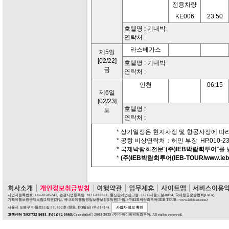
전용차량
KE006
23:50
호텔명 : 기내박
연락처 :
라스베가스
제5일
[02/22]
호텔명 : 기내박
금
연락처 :
인천
06:15
제6일
[02/23]
호텔명 :
토
연락처 :
* 상기일정은 현지사정 및 항공사정에 따라
* 공항 비상연락처：허민 부장 HP.010-230
* 국제박람회전문“
(주)IEB박람회투어
”를
*
(주)IEB박람회투어(IEB-TOUR/www.iebt
사업자등록번호: 104-81-85241, 관광사업등록증: 2021-000001, 통신판매업신고증: 2021-서울도봉-0074, 국제항공운송협회[IATA].
기획여행보증공제보험[2억원]가입, 국내외여행업영업보증보험[1억원]가입. (주)IEB박람회투어(IEB-TOUR : www.iebtour.com)
서울시 도봉구 마들로11길 57, 802호 (창동, EQ빌딩) (우:01414).
사업자 정보 확인
고객센터 T:02)732-5688. F:02)732-5668.
Copyrightⓒ 2003-2025 (주)아이이비박람회투어. All rights reserved.