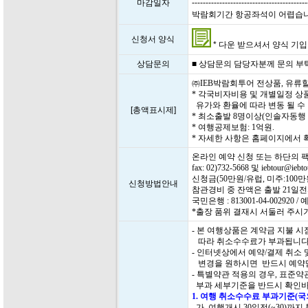
마감일자
------------------------------------------
박람회기간 항공좌석이 어렵습니다. 
신청서 양식
* 다운 받으셔서 양식 기입 후
상담문의
■ 상담문의 담당자분께 문의 부탁드립
㈜IEB박람회투어 전상품, 유류
* 각국비자비용 및 개별일정 상
유가와 환율에 따라 변동 될 수
[총액표시제]
* 최소출발 8명이상(인솔자동행
* 여행공제보험: 1억원.
* 자세한 사항은 홈페이지에서
온라인 예약 신청 또는 하단의 
fax: 02)732-5668 및 iebtour@i
신청금(50만원/유럽, 미주:10
신청방법안내
참관경비 중 잔액은 출발 21일
국민은행 : 813001-04-00292
*출장 품위 결재시 서둘러 주시
- 본 여행상품은 계약금 지불 
따라 취소수수료가 부과됩니다
- 인터넷상에서 예약/결제 취소
변경을 원하시면 반드시 예약담
- 특별약관 적용의 경우, 표준
부과 세부기준을 반드시 확인바
1. 여행 취소수수료 부과기준(
가. 여행개시 30일전(~30)까지