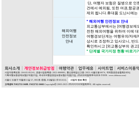
단, 여행자 보험은 질병으로 인한
건에서 예외됨, 또한 여권,항공
제외 됩니다.휴대품 도난시에는
* 해외여행 안전정보 안내
외교통상부에서는 [여행경보제도
해외여행
전한 해외여행을 위하여 이에 대
안전정보
여행경보단계는 여행유의/자제/
안내
상시로 조정하고 있사오니, 반드
확인하시고 [외교통상부의 권고
* 단계별 국가지정 현황 바로가
사업자등록번호: 104-81-85241, 관광사업등록증: 2021-000001, 통신판매업신고증: 2021-서울도봉-0074, 국제항공운송협회[IATA].
기획여행보증공제보험[2억원]가입, 국내외여행업영업보증보험[1억원]가입. (주)IEB박람회투어(IEB-TOUR : www.iebtour.com)
서울시 도봉구 마들로11길 57, 802호 (창동, EQ빌딩) (우:01414).
사업자 정보 확인
고객센터 T:02)732-5688. F:02)732-5668.
Copyrightⓒ 2003-2025 (주)아이이비박람회투어. All rights reserved.