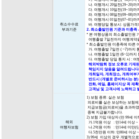
나. 여행개시 20일전(29~20)
다. 여행개시 10일전(19~10)
라. 여행개시 08일전(09~08)
마. 여행개시 01일전(07~01)
취소수수료
바. 여행당일 통보시: 상품가격의
부과기준
2. 최소출발인원 기준과 미충족
* 본 여행상품의 최소출발인원 
여행출발 7일전까지 여행계약을
* 최소출발인원 미충족에 따른 
가. 여행출발 7일전 ( ~7)까지
나. 여행출발 1일전 (6~1)까지
다. 여행출발 당일 통지 시 : 여
해외박람회 정보 오류로 기재된
책임지지 않음을 알려드립니다.
개최일자, 개최장소, 개최여부가
반드시 (개별로 준비하시는 분)
전화, 메일, 홈페이지상 꼭 재
고객님 및 고객사에 노력하고 
1) 보험 종류: 실손 보험
의료비를 실손 보상하는 보험에
지급보험금(의료비)을 초과하였
중복 지급불가합니다.
2) 보험 가입 대상자 (만 99세
해외
가.1억원 이상 : 만14세 이상 ~
여행자보험
나.2억원 이하 : 만14세 미만(
다.5천만원 이하: 만80세 이상 ~
3) 99세 이상의 경우 개별적으