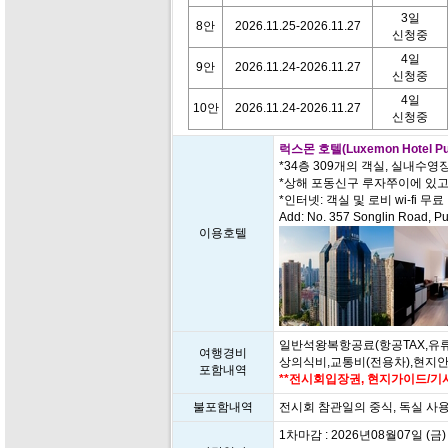
3일
8안
2026.11.25-2026.11.27
신청중
4일
9안
2026.11.24-2026.11.27
신청중
4일
10안
2026.11.24-2026.11.27
신청중
럭스몬 호텔(Luxemon Hotel Pud
*34층 309개의 객실, 실내수영
*상해 포동신구 루자쭈이에 있
*인터넷: 객실 및 로비 wi-fi 무료
Add: No. 357 Songlin Road, Pu
이용호텔
일반석왕복항공료(항공TAX,유류
여행경비
상의식비,교통비(전용차),현지
포함내역
**전시회입장권, 현지가이드/기사
불포함내역
전시회 참관일의 중식, 독실 사
1차마감 : 2026년08월07일 (금)