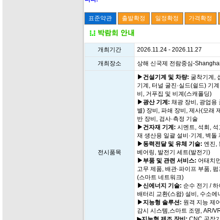
개최기간
2026.11.24 - 2026.11.27
개최장소
상해 신국제 전람중심-Shanghai New 
▶건설기계 및 차량:
굴착기계, 삽
기계, 터널 굴진·실드(쉴드) 기계
비, 거푸집 및 비계(스캐폴딩)
▶광산 기계:
채광 장비, 광업용 굴
별) 장비, 파쇄 장비, 제사(모래 
반 장비, 검사·측정 기술
▶건자재 기계:
시멘트, 석회, 석
재 생산용 일괄 설비·기계, 벽돌
▶동력전달 및 유체 기술:
엔진, 
전시품목
베어링, 발전기 세트(발전기)
▶부품 및 관련 서비스:
어태치먼트
고무 제품, 배관·파이프 부품, 펌
(스마트 네트워크)
▶신에너지 기술:
순수 전기 / 
배터리 교환(스왑) 설비, 수소에
▶지능형 솔루션:
원격 지능 제어
감시 시스템,스마트 조명, AR/VR
▶지능형 제조 장비:
CNC 공작기