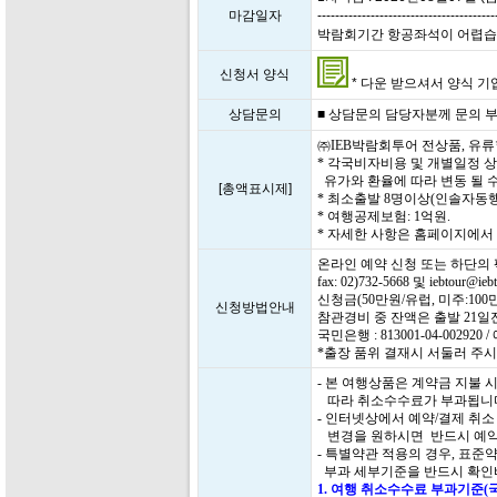
마감일자
----------------------------------------
박람회기간 항공좌석이 어렵습니다.
신청서 양식
* 다운 받으셔서 양식 기입 
상담문의
■ 상담문의 담당자분께 문의 부탁드
㈜IEB박람회투어 전상품, 유
* 각국비자비용 및 개별일정 
유가와 환율에 따라 변동 될 수
[총액표시제]
* 최소출발 8명이상(인솔자동행
* 여행공제보험: 1억원.
* 자세한 사항은 홈페이지에
온라인 예약 신청 또는 하단의
fax: 02)732-5668 및 iebtour
신청금(50만원/유럽, 미주:1
신청방법안내
참관경비 중 잔액은 출발 21
국민은행 : 813001-04-0029
*출장 품위 결재시 서둘러 주시
- 본 여행상품은 계약금 지불
따라 취소수수료가 부과됩니
- 인터넷상에서 예약/결제 취
변경을 원하시면 반드시 예약
- 특별약관 적용의 경우, 표
부과 세부기준을 반드시 확인
1. 여행 취소수수료 부과기준(