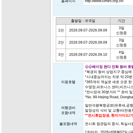
홈페이지
http://www.cimes.org.cn/
출발일 - 귀국일
기간
3일
1안
2026.09.07-2026.09.09
신청중
3일
2안
2026.09.07-2026.09.09
신청중
4일
3안
2026.09.07-2026.09.10
신청중
♧♧베이징 완다 진화 동바 호텔(Wan
*북경의 동바 상업지구 중심에
*시내중심까지는 차로 약 20
이용호텔
*365개의 객실로 새로 오픈 
수영장,피트니스 센타,비즈니스
*전시장과 30분거리 ** 로비 및 
*No. 99 Hejing Road, Dongba 
일반석왕복항공료(유류세,공항세
여행경비
일정상의 식비 및 교통비(전용차
포함내역
**전시회입장권, 현지가이드/기
불포함내역
전시회 참관일의 중식, 독실사
1차마감 : 2026년08월07일 (금