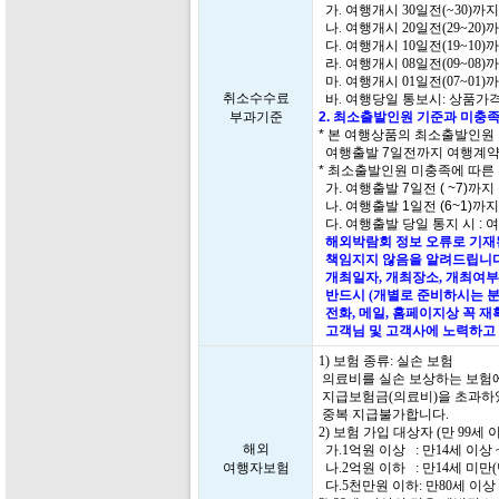
가. 여행개시 30일전(~30)까
나. 여행개시 20일전(29~20)
다. 여행개시 10일전(19~10)
라. 여행개시 08일전(09~08)
마. 여행개시 01일전(07~01)
취소수수료
바. 여행당일 통보시: 상품가격
부과기준
2. 최소출발인원 기준과 미충족
* 본 여행상품의 최소출발인원
여행출발 7일전까지 여행계약
* 최소출발인원 미충족에 따른
가. 여행출발 7일전 ( ~7)까지
나. 여행출발 1일전 (6~1)까
다. 여행출발 당일 통지 시 : 
해외박람회 정보 오류로 기재된
책임지지 않음을 알려드립니다
개최일자, 개최장소, 개최여부
반드시 (개별로 준비하시는 분
전화, 메일, 홈페이지상 꼭 
고객님 및 고객사에 노력하고 
1) 보험 종류: 실손 보험
의료비를 실손 보상하는 보험에
지급보험금(의료비)을 초과하
중복 지급불가합니다.
2) 보험 가입 대상자 (만 99
해외
가.1억원 이상 : 만14세 이상 
여행자보험
나.2억원 이하 : 만14세 미만
다.5천만원 이하: 만80세 이상 