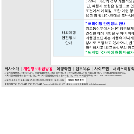
3) 99세 이상의 경우 개별적
단, 여행자 보험은 질병으로 인
조건에서 예외됨, 또한 여권,항
용 제외 됩니다.휴대품 도난시
* 해외여행 안전정보 안내
외교통상부에서는 [여행경보제
해외여행
안전한 해외여행을 위하여 이에
안전정보
여행경보단계는 여행유의/자제/
안내
상시로 조정하고 있사오니, 반
확인하시고 [외교통상부의 권고
* 단계별 국가지정 현황 바로
사업자등록번호: 104-81-85241, 관광사업등록증: 2021-000001, 통신판매업신고증: 2021-서울도봉-0074, 국제항공운송협회[IATA].
기획여행보증공제보험[2억원]가입, 국내외여행업영업보증보험[1억원]가입. (주)IEB박람회투어(IEB-TOUR : www.iebtour.com)
서울시 도봉구 마들로11길 57, 802호 (창동, EQ빌딩) (우:01414).
사업자 정보 확인
고객센터 T:02)732-5688. F:02)732-5668.
Copyrightⓒ 2003-2025 (주)아이이비박람회투어. All rights reserved.