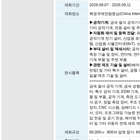
개최기간
2026.09.07 - 2026.09.11
개최장소
북경국제전람중심(China Internatio
▶공작기계:
금속 절삭 공작기계
기타 공작기계, 전용 설비 및 
▶자동화 제어 및 동력 전달:
유
공작기계 전기 설비, 산업용 로봇
템, 산업용 사물인터넷(IIoT)
▶부대 설비 및 액세서리:
공작기
측정 기술 및 장비, 연마재, 연
기계 부품 및 주변 부품
▶관련 제조 기술 및 설비:
베어링
린팅) 및 기타 특수 설비, 금형 
전시품목
일괄 제조 기술 및 설비
=======================
금속 절삭 공작 기계, 금속 성형
터, 특수 공작 기계, EDM 기계
품 및 부품, 공작 기계, 측정 도
삭 공구, 정밀 측정 장비, 주조 
장치, CNC 시스템, 임베디드 
서, 모터, 프로그래밍 가능한 컨
압 전송 및 공기 전송, 베어링 처
비 및 기타 자동차 전체 세트 제
개최규모
80,000㎡. 800여 업체 참가. 6