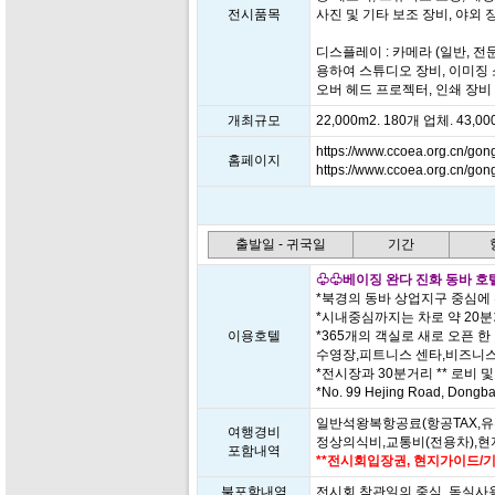
전시품목
사진 및 기타 보조 장비, 야외 
디스플레이 : 카메라 (일반, 전문
용하여 스튜디오 장비, 이미징 
오버 헤드 프로젝터, 인쇄 장비 
개최규모
22,000m2. 180개 업체. 43,
https://www.ccoea.org.cn/gon
홈페이지
https://www.ccoea.org.cn/gon
출발일 - 귀국일
기간
♧♧베이징 완다 진화 동바 호텔(Wan
*북경의 동바 상업지구 중심에
*시내중심까지는 차로 약 20
이용호텔
*365개의 객실로 새로 오픈 
수영장,피트니스 센타,비즈니스
*전시장과 30분거리 ** 로비 및 
*No. 99 Hejing Road, Dongba 
일반석왕복항공료(항공TAX,유
여행경비
정상의식비,교통비(전용차),
포함내역
**전시회입장권, 현지가이드/기
불포함내역
전시회 참관일의 중식, 독실사