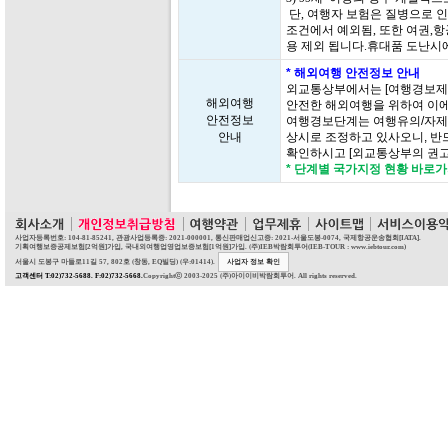
단, 여행자 보험은 질병으로 인
조건에서 예외됨, 또한 여권,항
용 제외 됩니다.휴대품 도난시
* 해외여행 안전정보 안내
외교통상부에서는 [여행경보제
해외여행
안전한 해외여행을 위하여 이에
안전정보
여행경보단계는 여행유의/자제/
안내
상시로 조정하고 있사오니, 반
확인하시고 [외교통상부의 권고
* 단계별 국가지정 현황 바로
사업자등록번호: 104-81-85241, 관광사업등록증: 2021-000001, 통신판매업신고증: 2021-서울도봉-0074, 국제항공운송협회[IATA].
기획여행보증공제보험[2억원]가입, 국내외여행업영업보증보험[1억원]가입. (주)IEB박람회투어(IEB-TOUR : www.iebtour.com)
서울시 도봉구 마들로11길 57, 802호 (창동, EQ빌딩) (우:01414).
사업자 정보 확인
고객센터 T:02)732-5688. F:02)732-5668.
Copyrightⓒ 2003-2025 (주)아이이비박람회투어. All rights reserved.