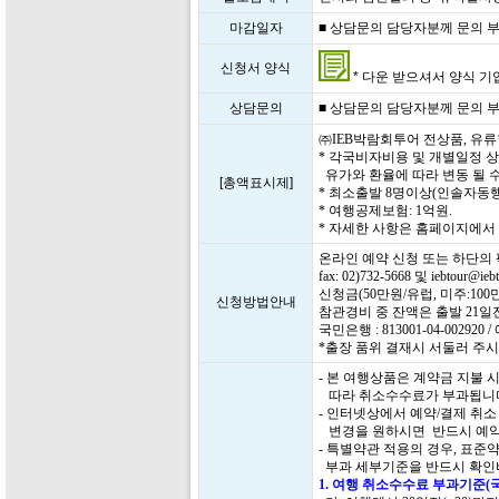
마감일자
■ 상담문의 담당자분께 문의 부탁드
신청서 양식
* 다운 받으셔서 양식 기입 
상담문의
■ 상담문의 담당자분께 문의 부탁드
㈜IEB박람회투어 전상품, 유
* 각국비자비용 및 개별일정 
유가와 환율에 따라 변동 될 수
[총액표시제]
* 최소출발 8명이상(인솔자동행
* 여행공제보험: 1억원.
* 자세한 사항은 홈페이지에
온라인 예약 신청 또는 하단의
fax: 02)732-5668 및 iebtour
신청금(50만원/유럽, 미주:1
신청방법안내
참관경비 중 잔액은 출발 21
국민은행 : 813001-04-0029
*출장 품위 결재시 서둘러 주시
- 본 여행상품은 계약금 지불
따라 취소수수료가 부과됩니
- 인터넷상에서 예약/결제 취
변경을 원하시면 반드시 예약
- 특별약관 적용의 경우, 표
부과 세부기준을 반드시 확인
1. 여행 취소수수료 부과기준(