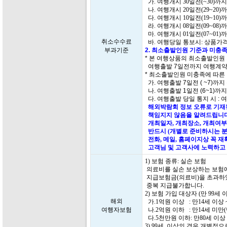
가. 여행개시 30일전(~30)까
나. 여행개시 20일전(29~20)
다. 여행개시 10일전(19~10)
라. 여행개시 08일전(09~08)
마. 여행개시 01일전(07~01)
취소수수료
바. 여행당일 통보시: 상품가격
부과기준
2. 최소출발인원 기준과 미충족
* 본 여행상품의 최소출발인원
여행출발 7일전까지 여행계약
* 최소출발인원 미충족에 따른
가. 여행출발 7일전 ( ~7)까지
나. 여행출발 1일전 (6~1)까
다. 여행출발 당일 통지 시 : 
해외박람회 정보 오류로 기재된
책임지지 않음을 알려드립니다
개최일자, 개최장소, 개최여부
반드시 (개별로 준비하시는 분
전화, 메일, 홈페이지상 꼭 
고객님 및 고객사에 노력하고 
1) 보험 종류: 실손 보험
의료비를 실손 보상하는 보험에
지급보험금(의료비)을 초과하
중복 지급불가합니다.
2) 보험 가입 대상자 (만 99
해외
가.1억원 이상 : 만14세 이상 
여행자보험
나.2억원 이하 : 만14세 미만
다.5천만원 이하: 만80세 이상 
3) 99세 이상의 경우 개별적