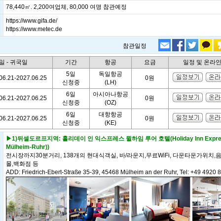
78,440㎡. 2,200여업체, 80,000 여명 참관예정
https://www.gifa.de/
https://www.metec.de
참관일정
일 - 귀국일
기간
항공
요금
일정 및 온라
5일
독일항공
06.21-2027.06.25
0원
신청중
(LH)
6일
아시아나항공
06.21-2027.06.25
0원
신청중
(OZ)
6일
대항항공
06.21-2027.06.25
0원
신청중
(KE)
▶1)뒤셀도르프지역: 홀리데이 인 익스프레스 뮐하임 루어 호텔(Holiday Inn Express
Mülheim-Ruhr))
전시장까지30분거리, 138개의 현대식객실, 바/라운지,무료WiFi, 다운타운가위치,
몰,백화점 등
ADD: Friedrich-Ebert-Straße 35-39, 45468 Mülheim an der Ruhr, Tel: +49 4920