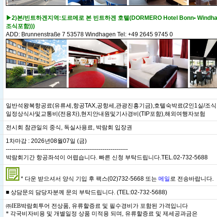
▶2)본/빈트하겐지역:도르메로 본 빈트하겐 호텔(DORMERO Hotel Bonn• Windha
조식포함)))
ADD: Brunnenstraße 7 53578 Windhagen Tel: +49 2645 9745 0
일반석왕복항공료(유류세,항공TAX,공항세,관광진흥기금),호텔숙박료(2인1실/조식
일정상식사및교통비(전용차),현지안내원및기사경비(TIP포함),해외여행자보험
전시회 참관일의 중식, 독실사용료, 박람회 입장권
1차마감 : 2026년08월07일 (금)
---------------------------------------------------------------
박람회기간 항공좌석이 어렵습니다. 빠른 신청 부탁드립니다.TEL.02-732-5688
* 다운 받으셔서 양식 기입 후 팩스(02)732-5668 또는
메일
로 전송바랍니다.
■ 상담문의 담당자분께 문의 부탁드립니다. (TEL:02-732-5688)
㈜IEB박람회투어 전상품, 유류할증료 및 필수경비가 포함된 가격입니다
* 각국비자비용 및 개별일정 상품 미적용 되며, 유류할증료 및 제세공과금은