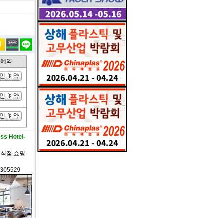
인예약
 Hotel-
음식점,쇼핑
 8305529