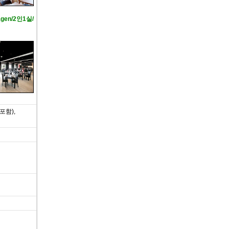
gen/2인1실/
포함),