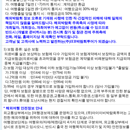
가. 여행출발 7일전 ( ~7)까지 통지시 : 계약금만 환급
나. 여행출발 1일전 (6~1)까지 통지시 : 여행요금의 30% 배상
다. 여행출발 당일 통지 시 : 여행요금의 50% 배상
해외박람회 정보 오류로 기재된 사항에 인한 직·간접적인 피해에 대해 일체의
책임지지 않음을 알려드립니다. 해외박람회 주최측의 사정에 따라
개최일자, 개최장소, 개최여부가 예고없이 변동(취소)될 수 있으므로
반드시 (개별로 준비하시는 분) 전시회 참가 및 참관 전에 주최측에
전화, 메일, 홈페이지상 꼭 재확인 부탁드립니다.
고객님 및 고객사에 노력하고 발전하는(주)IEB박람회투어가 되겠습니다.
1) 보험 종류: 실손 보험
의료비를 실손 보상하는 보험에 다수 가입되어 각 보험계약에서 보장하는 금액의 
지급보험금(의료비)을 초과하였을 경우 보험금은 계약별로 비례분담하여 지급되며
중복 지급불가합니다.
2) 보험 가입 대상자 (만 99세 이하 보험가입가능/100세 이상 보험가입불가 *출발일 
가.1억원 이상 : 만14세 이상 ~ 만79세 이하
나.2억원 이하 : 만14세 미만(단 사망보장금 가입 불가)
다.5천만원 이하: 만80세 이상 ~ 만99세 이하
3) 99세 이상의 경우 개별적으로 보험을 가입하셔야 합니다. (당사 가입불가)
단, 여행자 보험은 질병으로 인한 사망은 해당사항 없으며, 고객 부주의로 인한 분실
건에서 예외됨, 또한 여권,항공권,교통패스,통화,유가증권,신용카드 등 일부 품목은 
외 됩니다.휴대품 도난시에는 현지 경찰서의 확인서를 받아오셔야 합니다.
* 해외여행 안전정보 안내
외교통상부에서는 [여행경보제도]를 운영하고 있으며, (주)아이이비박람회투어는 
전한 해외여행을 위하여 이에 대하여 안내를 하고 있습니다.
여행경보단계는 여행유의/자제/제한/금지 4가지 단계로 구분되며, 외교통상부에서
상시로 조정하고 있사오니, 반드시 출국 전 여행목적지의(국가 및 지역) 안전정보를