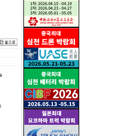
술
등
구