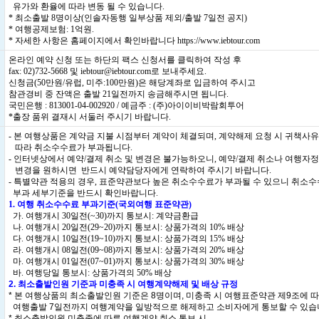
유가와 환율에 따라 변동 될 수 있습니다.
* 최소출발 8명이상(인솔자동행 일부상품 제외/출발 7일전 공지)
* 여행공제보험: 1억원.
* 자세한 사항은 홈페이지에서 확인바랍니다
https://www.iebtour.com
온라인 예약 신청 또는 하단의 팩스 신청서를 클릭하여 작성 후
fax: 02)732-5668 및 iebtour@iebtour.com로 보내주세요.
신청금(50만원/유럽, 미주:100만원)은 해당계좌로 입금하여 주시고
참관경비 중 잔액은 출발 21일전까지 송금해주시면 됩니다.
국민은행 : 813001-04-002920 / 예금주 : (주)아이이비박람회투어
*출장 품위 결재시 서둘러 주시기 바랍니다.
- 본 여행상품은 계약금 지불 시점부터 계약이 체결되며, 계약해제 요청 시 귀책사
따라 취소수수료가 부과됩니다.
- 인터넷상에서 예약/결제 취소 및 변경은 불가능하오니, 예약/결제 취소나 여행자
변경을 원하시면 반드시 예약담당자에게 연락하여 주시기 바랍니다.
- 특별약관 적용의 경우, 표준약관보다 높은 취소수수료가 부과될 수 있으니 취소
부과 세부기준을 반드시 확인바랍니다.
1. 여행 취소수수료 부과기준(국외여행 표준약관)
가. 여행개시 30일전(~30)까지 통보시: 계약금환급
나. 여행개시 20일전(29~20)까지 통보시: 상품가격의 10% 배상
다. 여행개시 10일전(19~10)까지 통보시: 상품가격의 15% 배상
라. 여행개시 08일전(09~08)까지 통보시: 상품가격의 20% 배상
마. 여행개시 01일전(07~01)까지 통보시: 상품가격의 30% 배상
바. 여행당일 통보시: 상품가격의 50% 배상
2. 최소출발인원 기준과 미충족 시 여행계약해제 및 배상 규정
* 본 여행상품의 최소출발인원 기준은 8명이며, 미충족 시 여행표준약관 제9조에 
여행출발 7일전까지 여행계약을 일방적으로 해제하고 소비자에게 통보할 수 있습
* 최소출발인원 미충족에 따른 여행계약 취소 통보 시