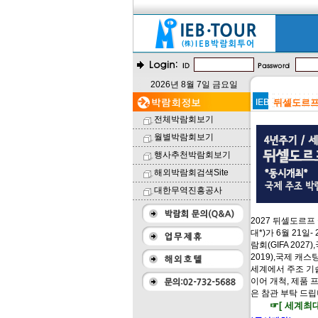
2026년 8월 7일 금요일
뒤셀도르프 
전체박람회보기
월별박람회보기
행사추천박람회보기
해외박람회검색Site
대한무역진흥공사
2027 뒤셀도르프
대*)가 6월 21
람회(GIFA 202
2019),국제 캐스
세계에서 주조 기술
이어 개척, 제품
은 참관 부탁 드립
☞[ 세계최대 