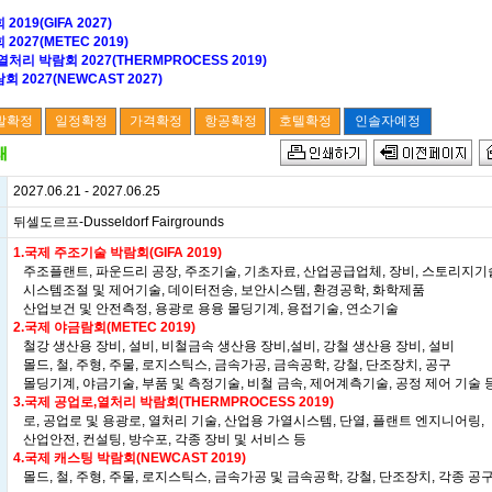
019(GIFA 2027)
2027(METEC 2019)
열처리 박람회 2027(THERMPROCESS 2019)
 2027(NEWCAST 2027)
2027.06.21 - 2027.06.25
뒤셀도르프-Dusseldorf Fairgrounds
1.국제 주조기술 박람회(GIFA 2019)
주조플랜트, 파운드리 공장, 주조기술, 기초자료, 산업공급업체, 장비, 스토리지기
시스템조절 및 제어기술, 데이터전송, 보안시스템, 환경공학, 화학제품
산업보건 및 안전측정, 용광로 용융 몰딩기계, 용접기술, 연소기술
2.국제 야금람회(METEC 2019)
철강 생산용 장비, 설비, 비철금속 생산용 장비,설비, 강철 생산용 장비, 설비
몰드, 철, 주형, 주물, 로지스틱스, 금속가공, 금속공학, 강철, 단조장치, 공구
몰딩기계, 야금기술, 부품 및 측정기술, 비철 금속, 제어계측기술, 공정 제어 기술 
3.국제 공업로,열처리 박람회(THERMPROCESS 2019)
로, 공업로 및 용광로, 열처리 기술, 산업용 가열시스템, 단열, 플랜트 엔지니어링,
산업안전, 컨설팅, 방수포, 각종 장비 및 서비스 등
4.국제 캐스팅 박람회(NEWCAST 2019)
몰드, 철, 주형, 주물, 로지스틱스, 금속가공 및 금속공학, 강철, 단조장치, 각종 공