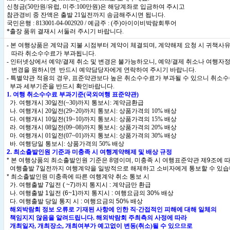
신청금(50만원/유럽, 미주:100만원)은 해당계좌로 입금하여 주시고
참관경비 중 잔액은 출발 21일전까지 송금해주시면 됩니다.
국민은행 : 813001-04-002920 / 예금주 : (주)아이이비박람회투어
*출장 품위 결재시 서둘러 주시기 바랍니다.
- 본 여행상품은 계약금 지불 시점부터 계약이 체결되며, 계약해제 요청 시 귀책사
따라 취소수수료가 부과됩니다.
- 인터넷상에서 예약/결제 취소 및 변경은 불가능하오니, 예약/결제 취소나 여행자
변경을 원하시면 반드시 예약담당자에게 연락하여 주시기 바랍니다.
- 특별약관 적용의 경우, 표준약관보다 높은 취소수수료가 부과될 수 있으니 취소
부과 세부기준을 반드시 확인바랍니다.
1. 여행 취소수수료 부과기준(국외여행 표준약관)
가. 여행개시 30일전(~30)까지 통보시: 계약금환급
나. 여행개시 20일전(29~20)까지 통보시: 상품가격의 10% 배상
다. 여행개시 10일전(19~10)까지 통보시: 상품가격의 15% 배상
라. 여행개시 08일전(09~08)까지 통보시: 상품가격의 20% 배상
마. 여행개시 01일전(07~01)까지 통보시: 상품가격의 30% 배상
바. 여행당일 통보시: 상품가격의 50% 배상
2. 최소출발인원 기준과 미충족 시 여행계약해제 및 배상 규정
* 본 여행상품의 최소출발인원 기준은 8명이며, 미충족 시 여행표준약관 제9조에 
여행출발 7일전까지 여행계약을 일방적으로 해제하고 소비자에게 통보할 수 있습
* 최소출발인원 미충족에 따른 여행계약 취소 통보 시
가. 여행출발 7일전 ( ~7)까지 통지시 : 계약금만 환급
나. 여행출발 1일전 (6~1)까지 통지시 : 여행요금의 30% 배상
다. 여행출발 당일 통지 시 : 여행요금의 50% 배상
해외박람회 정보 오류로 기재된 사항에 인한 직·간접적인 피해에 대해 일체의
책임지지 않음을 알려드립니다. 해외박람회 주최측의 사정에 따라
개최일자, 개최장소, 개최여부가 예고없이 변동(취소)될 수 있으므로