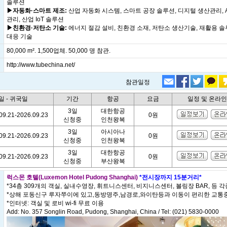
솔루션
▶자동화·스마트 제조:
산업 자동화 시스템, 스마트 공장 솔루션, 디지털 생산관리, A
관리, 산업 IoT 솔루션
▶친환경·저탄소 기술:
에너지 절감 설비, 친환경 소재, 저탄소 생산기술, 재활용 솔루
대응 기술
80,000 m². 1,500업체. 50,000 명 참관.
http://www.tubechina.net/
참관일정
일 - 귀국일
기간
항공
요금
일정 및 온라
3일
대한항공
09.21-2026.09.23
0원
신청중
인천왕복
3일
아시아나
09.21-2026.09.23
0원
신청중
인천왕복
3일
대한항공
09.21-2026.09.23
0원
신청중
부산왕복
럭스몬 호텔(Luxemon Hotel Pudong Shanghai)
*전시장까지 15분거리*
*34층 309개의 객실, 실내수영장, 휘트니스센터, 비지니스센터, 볼링장 BAR, 등 
*상해 포동신구 루자쭈이에 있고,동방명주,남경로,와이탄등과 이동이 편리한 교통
*인터넷: 객실 및 로비 wi-fi 무료 이용
Add: No. 357 Songlin Road, Pudong, Shanghai, China / Tel: (021) 5830-0000