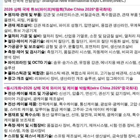
상해 신국제 전람중심- Shanghai New International Expo Centre(SNIEC)
2026 상해 국제 튜브(파이프)박람회(Tube China 2026*중국최대)
▶원자재·관재 및 부품:
강관 및 스테인리스관, 비철금속관, 특수합금관, 관재 부품 
플랜지, 피팅, 커플링
▶관재 제조설비:
강관 제조설비, 파이프 성형기, 압연설비, 용접관 생산라인, 무계
설비, 튜브 가공기계
▶열처리 가공 및 설비:
열처리 장비, 산업용 가열로, 소둔 및 담금질 설비, 열처리 
▶절단·레이저 가공기술:
레이저 절단기, 톱 절단기, 파이프 절단 자동화 설비, 정밀
▶가공공구 및 보조설비:
금형 및 공구, 윤활장치, 표면처리 장비, 생산보조설비
▶측정·제어 및 검사기술:
측정기기, 품질관리 시스템, 자동제어 시스템, 비파괴 검사
분석 장비
▶파이프라인 및 OCTG 기술:
송유·송가스관, 유정용 강관, 에너지용 배관 시스템,
솔루션
▶플라스틱관 및 복합관:
플라스틱 배관, 복합소재 파이프, 고기능성 배관재, 신소재
▶중고·개조 설비:
리퍼비시 장비, 생산라인 개조 솔루션, 설비 업그레이드 기술
<동시개최>2026 상해 국제 와이어 및 케이블 박람회(wire China 2026*중국최대)
▶전선·케이블 제조 및 가공설비:
신선기, 압출기, 연선기, 권선기 및 감기장비, 케
와이어 가공설비, 광케이블 제조설비
▶전선·케이블 제품:
전력케이블, 특수케이블, 통신케이블, 광섬유·광케이블, 고압·
블, 스마트 케이블, 알루미늄 합금 케이블, 고주파·고속 데이터 케이블
▶원재료 및 특수소재:
동선·알루미늄선, 선재, 절연재, 피복재, 광케이블 소재, 특수
케이블용 보조재료
▶측정·제어 및 시험장비:
품질검사 장비, 측정기기, 제어시스템, 시험·인증 장비, 
링 시스템, 자동 검사장비
▶스프링 및 패스너 제조기술:
스프링 제조설비, 패스너 생산설비, 금속성형 장비, 