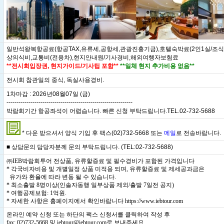
일반석왕복항공료(항공TAX,유류세,공항세,관광진흥기금),호텔숙박료(2인1실/조식
상의식비,교통비(전용차),현지안내원/기사경비,해외여행자보험료
**전시회입장권, 현지가이드/기사팁 포함**
**일체 현지 추가비용 없음**
전시회 참관일의 중식, 독실사용경비.
1차마감 : 2026년08월07일 (금)
---------------------------------------------------------------
박람회기간 항공좌석이 어렵습니다. 빠른 신청 부탁드립니다.TEL.02-732-5688
* 다운 받으셔서 양식 기입 후 팩스(02)732-5668 또는
메일
로 전송바랍니다.
■ 상담문의 담당자분께 문의 부탁드립니다. (TEL:02-732-5688)
㈜IEB박람회투어 전상품, 유류할증료 및 필수경비가 포함된 가격입니다
* 각국비자비용 및 개별일정 상품 미적용 되며, 유류할증료 및 제세공과금은
유가와 환율에 따라 변동 될 수 있습니다.
* 최소출발 8명이상(인솔자동행 일부상품 제외/출발 7일전 공지)
* 여행공제보험: 1억원.
* 자세한 사항은 홈페이지에서 확인바랍니다
https://www.iebtour.com
온라인 예약 신청 또는 하단의 팩스 신청서를 클릭하여 작성 후
fax: 02)732-5668 및 iebtour@iebtour.com로 보내주세요.