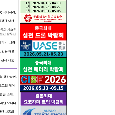
및 액세서리,
목강관 생산
자동화 시스템
 절단 솔루션
장비, 시험·
 산업용 배관
 관재 제품
이블 생산라인,
초고압 케이
합금 소재,
온라인 모니터
관련 자동화