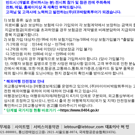
반드시 (개별로 준비하시는 분) 전시회 참가 및 참관 전에 주최측에
전화, 메일, 홈페이지상 꼭 재확인 부탁드립니다.
고객님 및 고객사에 노력하고 발전하는(주)IEB박람회투어가 되겠습니다.
1) 보험 종류: 실손 보험
의료비를 실손 보상하는 보험에 다수 가입되어 각 보험계약에서 보장하는 금액의 
지급보험금(의료비)을 초과하였을 경우 보험금은 계약별로 비례분담하여 지급되며
중복 지급불가합니다.
2) 보험 가입 대상자 (만 99세 이하 보험가입가능/100세 이상 보험가입불가 *출발일
가.1억원 이상 : 만14세 이상 ~ 만79세 이하
나.2억원 이하 : 만14세 미만(단 사망보장금 가입 불가)
다.5천만원 이하: 만80세 이상 ~ 만99세 이하
3) 99세 이상의 경우 개별적으로 보험을 가입하셔야 합니다. (당사 가입불가)
단, 여행자 보험은 질병으로 인한 사망은 해당사항 없으며, 고객 부주의로 인한 분실
건에서 예외됨, 또한 여권,항공권,교통패스,통화,유가증권,신용카드 등 일부 품목은
제외 됩니다.휴대품 도난시에는 현지 경찰서의 확인서를 받아오셔야 합니다.
* 해외여행 안전정보 안내
외교통상부에서는 [여행경보제도]를 운영하고 있으며, (주)아이이비박람회투어는 
전한 해외여행을 위하여 이에 대하여 안내를 하고 있습니다.
여행경보단계는 여행유의/자제/제한/금지 4가지 단계로 구분되며, 외교통상부에서
상시로 조정하고 있사오니, 반드시 출국 전 여행목적지의(국가 및 지역) 안전정보를
확인하시고 [외교통상부의 권고]를 따라주시기 바랍니다.
* 단계별 국가지정 현황 바로가기
->
https://www.0404.go.kr
021-000001, 통신판매업신고증: 2021-서울도봉-0074, 국제항공운송협회[IATA].