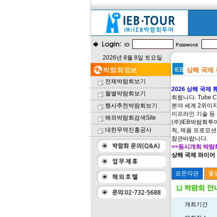
2026년 8월 8일 토요일
상해 국제 튜
전체박람회보기
2026 상해 국제 튜
월별박람회보기
최됩니다. Tube 
행사추천박람회보기
분야 세계 2위이자
이프라인 기술 등
해외박람회검색Site
(주)IEB박람회투
대한무역진흥공사
척, 제품 프로모
참관바랍니다.
<<동시개최 박람
상해 국제 와이어 및 
개최기간