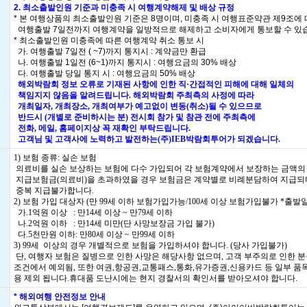
2. 최소출발인원 기준과 미충족 시 여행계약해제 및 배상 규정
* 본 여행상품의 최소출발인원 기준은 8명이며, 미충족 시 여행표준약관 제9조에
여행출발 7일전까지 여행계약을 일방적으로 해제하고 소비자에게 통보할 수 있
* 최소출발인원 미충족에 따른 여행계약 취소 통보 시
가. 여행출발 7일전 ( ~7)까지 통지시 : 계약금만 환급
나. 여행출발 1일전 (6~1)까지 통지시 : 여행요금의 30% 배상
다. 여행출발 당일 통지 시 : 여행요금의 50% 배상
해외박람회 정보 오류로 기재된 사항에 인한 직·간접적인 피해에 대해 일체의
책임지지 않음을 알려드립니다. 해외박람회 주최측의 사정에 따라
개최일자, 개최장소, 개최여부가 예고없이 변동(취소)될 수 있으므로
반드시 (개별로 준비하시는 분) 전시회 참가 및 참관 전에 주최측에
전화, 메일, 홈페이지상 꼭 재확인 부탁드립니다.
고객님 및 고객사에 노력하고 발전하는(주)IEB박람회투어가 되겠습니다.
1) 보험 종류: 실손 보험
의료비를 실손 보상하는 보험에 다수 가입되어 각 보험계약에서 보장하는 금액의
지급보험금(의료비)을 초과하였을 경우 보험금은 계약별로 비례분담하여 지급되
중복 지급불가합니다.
2) 보험 가입 대상자 (만 99세 이하 보험가입가능/100세 이상 보험가입불가 *출발일
가.1억원 이상 : 만14세 이상 ~ 만79세 이하
나.2억원 이하 : 만14세 미만(단 사망보장금 가입 불가)
다.5천만원 이하: 만80세 이상 ~ 만99세 이하
3) 99세 이상의 경우 개별적으로 보험을 가입하셔야 합니다. (당사 가입불가)
단, 여행자 보험은 질병으로 인한 사망은 해당사항 없으며, 고객 부주의로 인한 분
조건에서 예외됨, 또한 여권,항공권,교통패스,통화,유가증권,신용카드 등 일부 품
용 제외 됩니다.휴대품 도난시에는 현지 경찰서의 확인서를 받아오셔야 합니다.
* 해외여행 안전정보 안내