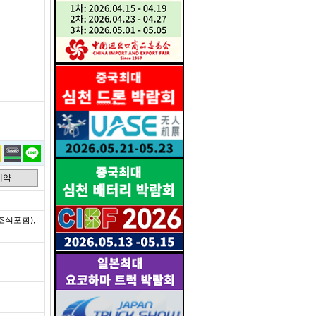
예약
조식포함),
.