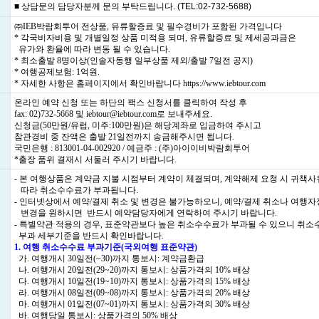
■ 상담문의 담당자분께 문의 부탁드립니다. (TEL:02-732-5688)
㈜IEB박람회투어 전상품, 유류할증료 및 필수경비가 포함된 가격입니다
* 각국비자비용 및 개별일정 상품 미적용 되며, 유류할증료 및 제세공과금은
유가와 환율에 따라 변동 될 수 있습니다.
* 최소출발 8명이상(인솔자동행 일부상품 제외/출발 7일전 공지)
* 여행공제보험: 1억원.
* 자세한 사항은 홈페이지에서 확인바랍니다
https://www.iebtour.com
온라인 예약 신청 또는 하단의 팩스 신청서를 클릭하여 작성 후
fax: 02)732-5668 및 iebtour@iebtour.com로 보내주세요.
신청금(50만원/유럽, 미주:100만원)은 해당계좌로 입금하여 주시고
참관경비 중 잔액은 출발 21일전까지 송금해주시면 됩니다.
국민은행 : 813001-04-002920 / 예금주 : (주)아이이비박람회투어
*출장 품위 결재시 서둘러 주시기 바랍니다.
- 본 여행상품은 계약금 지불 시점부터 계약이 체결되며, 계약해제 요청 시 귀책
따라 취소수수료가 부과됩니다.
- 인터넷상에서 예약/결제 취소 및 변경은 불가능하오니, 예약/결제 취소나 여행
변경을 원하시면 반드시 예약담당자에게 연락하여 주시기 바랍니다.
- 특별약관 적용의 경우, 표준약관보다 높은 취소수수료가 부과될 수 있으니 취소
부과 세부기준을 반드시 확인바랍니다.
1. 여행 취소수수료 부과기준(국외여행 표준약관)
가. 여행개시 30일전(~30)까지 통보시: 계약금환급
나. 여행개시 20일전(29~20)까지 통보시: 상품가격의 10% 배상
다. 여행개시 10일전(19~10)까지 통보시: 상품가격의 15% 배상
라. 여행개시 08일전(09~08)까지 통보시: 상품가격의 20% 배상
마. 여행개시 01일전(07~01)까지 통보시: 상품가격의 30% 배상
바. 여행당일 통보시: 상품가격의 50% 배상