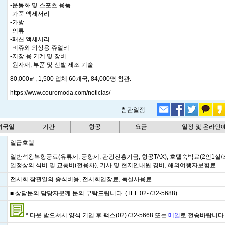
-운동화 및 스포츠 용품
-가죽 액세서리
-가방
-의류
-패션 액세서리
-비쥬와 의상용 쥬얼리
-저장 용 기계 및 장비
-원자재, 부품 및 신발 제조 기술
80,000㎡, 1,500 업체 60개국, 84,000명 참관.
https://www.couromoda.com/noticias/
참관일정
 귀국일
기간
항공
요금
일정 및 온라인
일급호텔
일반석왕복항공료(유류세, 공항세, 관광진흥기금, 항공TAX), 호텔숙박료(2인1실/
일정상의 식비 및 교통비(전용차), 기사 및 현지안내원 경비, 해외여행자보험료.
전시회 참관일의 중식비용, 전시회입장료, 독실사용료.
■ 상담문의 담당자분께 문의 부탁드립니다. (TEL:02-732-5688)
* 다운 받으셔서 양식 기입 후 팩스(02)732-5668 또는
메일
로 전송바랍니다