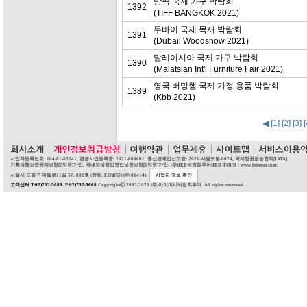
방콕 국제 가구 박람회
1392
(TIFF BANGKOK 2021)
두바이 국제 목재 박람회
1391
(Dubail Woodshow 2021)
말레이시아 국제 가구 박람회
1390
(Malatsian Int'l Furniture Fair 2021)
영국 버밍햄 국제 가정 용품 박람회
1389
(Kbb 2021)
◀
[1]
[2]
[3]
[
사업자등록번호: 104-81-85241, 관광사업등록증: 2021-000001, 통신판매업신고증: 2021-서울도봉-0074, 국제항공운송협회[IATA].
기획여행보증공제보험[2억원]가입, 국내외여행업영업보증보험[1억원]가입. (주)IEB박람회투어(IEB-TOUR : www.iebtour.com)
서울시 도봉구 마들로11길 57, 802호 (창동, EQ빌딩) (우:01414).
사업자 정보 확인
고객센터 T:02)732-5688. F:02)732-5668.
Copyrightⓒ 2003-2025 (주)아이이비박람회투어. All rights reserved.