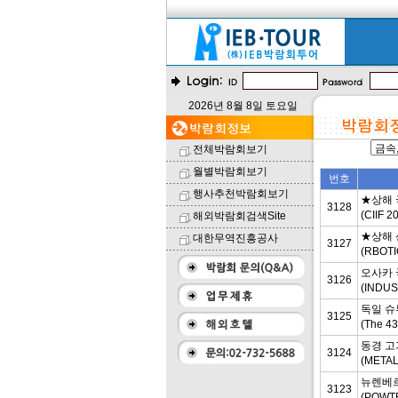
2026년 8월 8일 토요일
전체박람회보기
월별박람회보기
번호
행사추천박람회보기
★상해 
3128
(CIIF
해외박람회검색Site
★상해 
대한무역진흥공사
3127
(RBOTI
오사카 
3126
(INDUS
독일 슈
3125
(The 4
동경 고
3124
(METAL
뉴렌베르
3123
(POWT