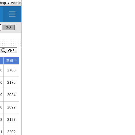
emap
Admin
조회수
16
2708
16
2175
09
2034
08
2892
02
2127
01
2202