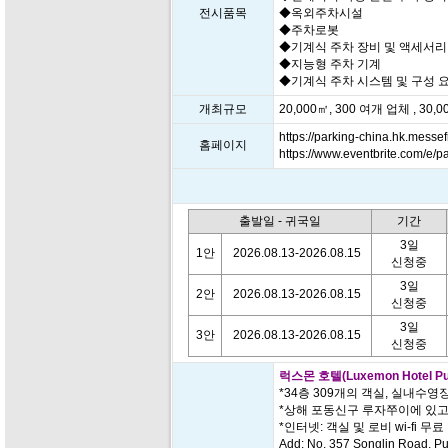
전시품목
◆옥외주차시설
◆주차로봇
◆기계식 주차 장비 및 액세서리
◆지능형 주차 기계
◆기계식 주차 시스템 및 구성 
개최규모
20,000㎡, 300 여개 업체 , 30,
https://parking-china.hk.messe
홈페이지
https://www.eventbrite.com/e/
출발일 - 귀국일
기간
3일
1안
2026.08.13-2026.08.15
신청중
3일
2안
2026.08.13-2026.08.15
신청중
3일
3안
2026.08.13-2026.08.15
신청중
럭스몬 호텔(Luxemon Hotel Pud
*34층 309개의 객실, 실내수영
*상해 포동신구 루자쭈이에 있
*인터넷: 객실 및 로비 wi-fi 무료
Add: No. 357 Songlin Road, Pu