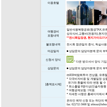
이용호텔
일반석왕복항공료(항공TAX,유류
여행경비
상의식비,교통비(전용차),현지
포함내역
**전시회입장권, 현지가이드/기사
불포함내역
전시회 참관일의 중식, 독실사용
마감일자
■ 상담문의 담당자분께 문의 부탁드립
신청서 양식
* 다운 받으셔서 양식 기입 후
상담문의
■ 상담문의 담당자분께 문의 부탁드립
㈜IEB박람회투어 전상품, 유류
* 각국비자비용 및 개별일정 상
유가와 환율에 따라 변동 될 수
[총액표시제]
* 최소출발 8명이상(인솔자동행
* 여행공제보험: 1억원.
* 자세한 사항은 홈페이지에서
온라인 예약 신청 또는 하단의 
fax: 02)732-5668 및 iebtour@i