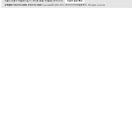
서울시 도봉구 마들로11길 57, 802호 (창동, EQ빌딩) (우:01414).
사업자 정보 확인
고객센터 T:02)732-5688. F:02)732-5668.
Copyrightⓒ 2003-2025 (주)아이이비박람회투어. All rights reserved.