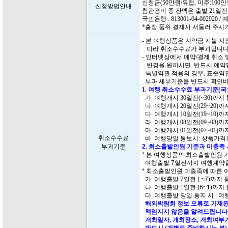
신청금(50만원/유럽, 미주:10
신청방법안내
참관경비 중 잔액은 출발 21일
국민은행 : 813001-04-00292
*출장 품위 결재시 서둘러 주시
- 본 여행상품은 계약금 지불 
따라 취소수수료가 부과됩니다
- 인터넷상에서 예약/결제 취소
변경을 원하시면 반드시 예약담
- 특별약관 적용의 경우, 표준
부과 세부기준을 반드시 확인바
1. 여행 취소수수료 부과기준(
가. 여행개시 30일전(~30)까지
나. 여행개시 20일전(29~20)
다. 여행개시 10일전(19~10)
라. 여행개시 08일전(09~08)
마. 여행개시 01일전(07~01)
취소수수료
바. 여행당일 통보시: 상품가격의
부과기준
2. 최소출발인원 기준과 미충족
* 본 여행상품의 최소출발인원 
여행출발 7일전까지 여행계약을
* 최소출발인원 미충족에 따른 
가. 여행출발 7일전 ( ~7)까지
나. 여행출발 1일전 (6~1)까지
다. 여행출발 당일 통지 시 : 여
해외박람회 정보 오류로 기재된
책임지지 않음을 알려드립니다.
개최일자, 개최장소, 개최여부가