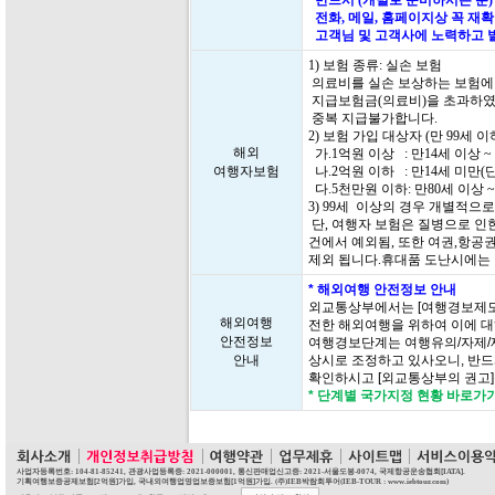
반드시 (개별로 준비하시는 분)
전화, 메일, 홈페이지상 꼭 재
고객님 및 고객사에 노력하고 
1) 보험 종류: 실손 보험
의료비를 실손 보상하는 보험에
지급보험금(의료비)을 초과하였
중복 지급불가합니다.
2) 보험 가입 대상자 (만 99세
해외
가.1억원 이상 : 만14세 이상 ~
여행자보험
나.2억원 이하 : 만14세 미만(
다.5천만원 이하: 만80세 이상 ~
3) 99세 이상의 경우 개별적으
단, 여행자 보험은 질병으로 인한
건에서 예외됨, 또한 여권,항공
제외 됩니다.휴대품 도난시에는
* 해외여행 안전정보 안내
외교통상부에서는 [여행경보제도
해외여행
전한 해외여행을 위하여 이에 대
안전정보
여행경보단계는 여행유의/자제/
안내
상시로 조정하고 있사오니, 반드
확인하시고 [외교통상부의 권고
* 단계별 국가지정 현황 바로가
사업자등록번호: 104-81-85241, 관광사업등록증: 2021-000001, 통신판매업신고증: 2021-서울도봉-0074, 국제항공운송협회[IATA].
기획여행보증공제보험[2억원]가입, 국내외여행업영업보증보험[1억원]가입. (주)IEB박람회투어(IEB-TOUR : www.iebtour.com)