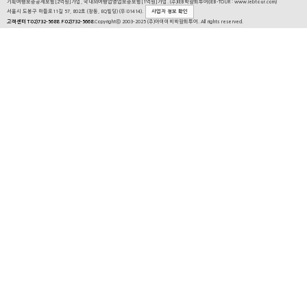
기획여행보증공제보험[2억원]가입, 국내외여행업영업보증보험[1억원]가입. (주)IEB박람회투어(IEB-TOUR : www.iebtour.com)
서울시 도봉구 마들로11길 57, 802호 (창동, EQ빌딩) (우:01414).
사업자 정보 확인
고객센터 T:02)732-5688. F:02)732-5668.
Copyrightⓒ 2003-2025 (주)아이이비박람회투어. All rights reserved.