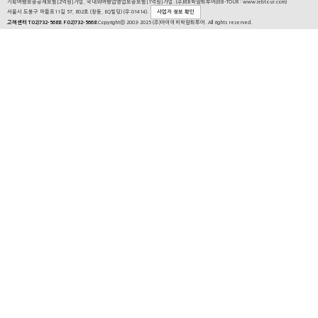
기획여행보증공제보험[2억원]가입, 국내외여행업영업보증보험[1억원]가입. (주)IEB박람회투어(IEB-TOUR : www.iebtour.com)
서울시 도봉구 마들로11길 57, 802호 (창동, EQ빌딩) (우:01414).
사업자 정보 확인
고객센터 T:02)732-5688. F:02)732-5668.
Copyrightⓒ 2003-2025 (주)아이이비박람회투어. All rights reserved.