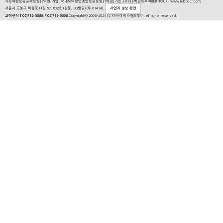
기획여행보증공제보험[2억원]가입, 국내외여행업영업보증보험[1억원]가입. (주)IEB박람회투어(IEB-TOUR : www.iebtour.com)
서울시 도봉구 마들로11길 57, 802호 (창동, EQ빌딩) (우:01414).
사업자 정보 확인
고객센터 T:02)732-5688. F:02)732-5668.
Copyrightⓒ 2003-2025 (주)아이이비박람회투어. All rights reserved.