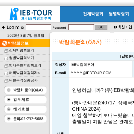
2026년 8월 7일 금요일
전체박람회보기
[답변]P
월별박람회보기
작성자
IEB박람회투어
행사추천박람회보기
해외박람회검색Site
E-mail
********@IEBTOUR.COM
대한무역진흥공사
안녕하십니까? (주)IEB박람
(행사안내문)240717_상해국
CHINA 2024)
메일 첨부하여 보내드렸습니다
출발일이 며칠 안남은 관계로