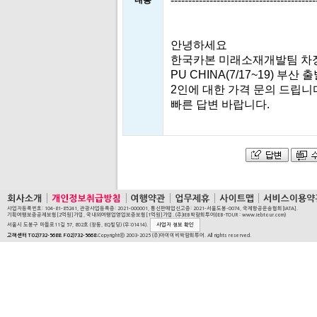
-----------------------------------------
내용
안녕하세요
한국카본 미래소재개발팀 차
PU CHINA(7/17~19) 부산 
2인에 대한 가격 문의 드립니
빠른 답변 바랍니다.
사업자등록번호: 104-81-85241, 관광사업등록증: 2021-000001, 통신판매업신고증: 2021-서울도봉-0074, 국제항공운송협회[IATA].
기획여행보증공제보험[2억원]가입, 국내외여행업영업보증보험[1억원]가입. (주)IEB박람회투어(IEB-TOUR : www.iebtour.com)
서울시 도봉구 마들로11길 57, 802호 (창동, EQ빌딩) (우:01414).
사업자 정보 확인
고객센터 T:02)732-5688. F:02)732-5668.
Copyrightⓒ 2003-2025 (주)아이이비박람회투어. All rights reserved.