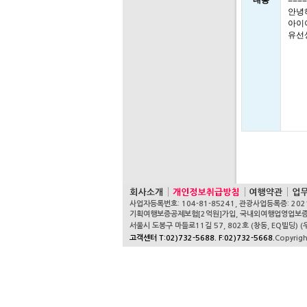
내용
====
안녕
아이
유선
사업자등록번호: 104-81-85241, 관광사업등록증: 202
기획여행보증공제보험[2억원]가입, 국내외여행업영업보증보험[1억
서울시 도봉구 마들로11길 57, 802호 (창동, EQ빌딩) (우
고객센터 T:02)732-5688. F:02)732-5668.
Copyrig