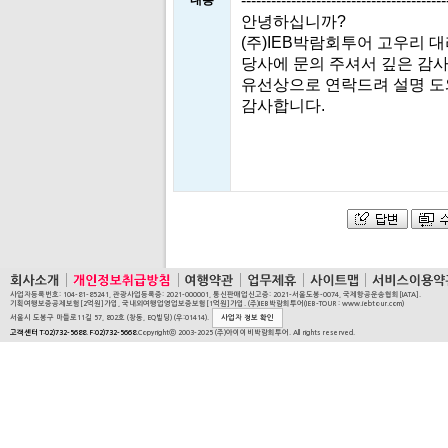
-----------------------------------------
내용
안녕하십니까?
(주)IEB박람회투어 고우리 
당사에 문의 주셔서 깊은 감사
유선상으로 연락드려 설명 도
감사합니다.
사업자등록번호: 104-81-85241, 관광사업등록증: 2021-000001, 통신판매업신고증: 2021-서울도봉-0074, 국제항공운송협회[IATA].
기획여행보증공제보험[2억원]가입, 국내외여행업영업보증보험[1억원]가입. (주)IEB박람회투어(IEB-TOUR : www.iebtour.com)
서울시 도봉구 마들로11길 57, 802호 (창동, EQ빌딩) (우:01414).
사업자 정보 확인
고객센터 T:02)732-5688. F:02)732-5668.
Copyrightⓒ 2003-2025 (주)아이이비박람회투어. All rights reserved.