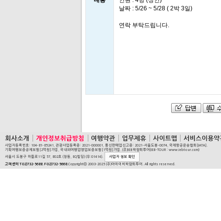
내용
인원 : 4명 (성인)
날짜 : 5/26 ~ 5/28 ( 2박 3일)
연락 부탁드립니다.
사업자등록번호: 104-81-85241, 관광사업등록증: 2021-000001, 통신판매업신고증: 2021-서울도봉-0074, 국제항공운송협회[IATA].
기획여행보증공제보험[2억원]가입, 국내외여행업영업보증보험[1억원]가입. (주)IEB박람회투어(IEB-TOUR : www.iebtour.com)
서울시 도봉구 마들로11길 57, 802호 (창동, EQ빌딩) (우:01414).
사업자 정보 확인
고객센터 T:02)732-5688. F:02)732-5668.
Copyrightⓒ 2003-2025 (주)아이이비박람회투어. All rights reserved.