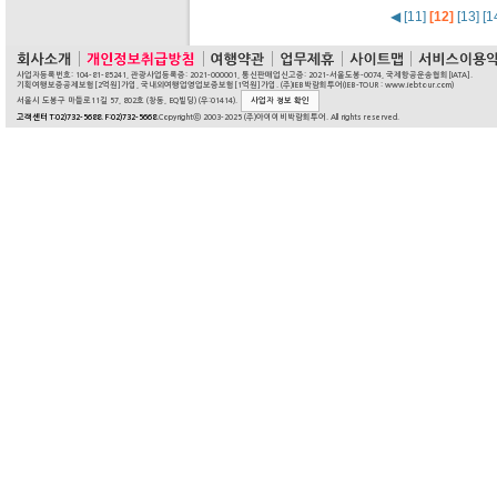
◀
[11]
[12]
[13]
[1
사업자등록번호: 104-81-85241, 관광사업등록증: 2021-000001, 통신판매업신고증: 2021-서울도봉-0074, 국제항공운송협회[IATA].
기획여행보증공제보험[2억원]가입, 국내외여행업영업보증보험[1억원]가입. (주)IEB박람회투어(IEB-TOUR : www.iebtour.com)
서울시 도봉구 마들로11길 57, 802호 (창동, EQ빌딩) (우:01414).
사업자 정보 확인
고객센터 T:02)732-5688. F:02)732-5668.
Copyrightⓒ 2003-2025 (주)아이이비박람회투어. All rights reserved.